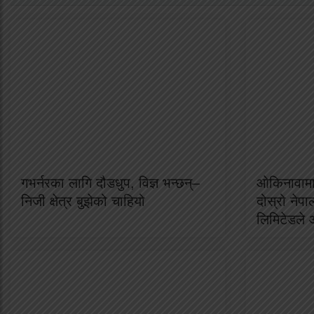
गभर्नरका लागि दौडधुप, विज्ञ भन्छन्–
ओकिनावामा
निजी क्षेत्र बुझेको चाहियो
दोस्रो नेप
लिमिटेडले आ