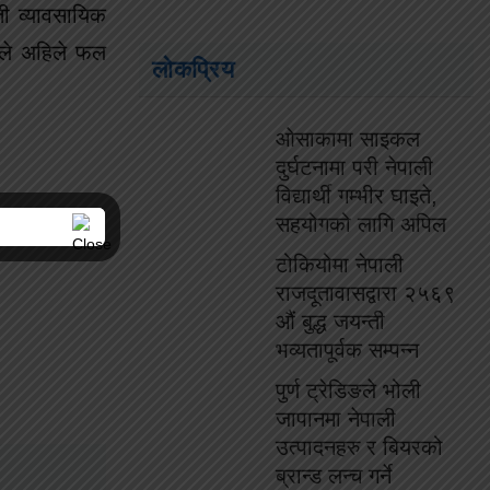
ती व्यावसायिक
उले अहिले फल
लोकप्रिय
ओसाकामा साइकल
दुर्घटनामा परी नेपाली
विद्यार्थी गम्भीर घाइते,
सहयोगको लागि अपिल
टोकियोमा नेपाली
राजदूतावासद्वारा २५६९
औं बुद्ध जयन्ती
भव्यतापूर्वक सम्पन्न
पुर्ण ट्रेडिङले भोली
जापानमा नेपाली
उत्पादनहरु र बियरको
ब्रान्ड लन्च गर्ने