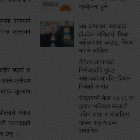
आयोजना हुने
मयमा राजमार्ग
अब जापानमा स्याकाई
माज जुम्लाका
होक्केन अनिवार्य: भिसा
नवीकरणमा कडाइ, नियम
नमाने जोखिम
नेफिन जापानको
 बाहिर गएको छ
निर्णयप्रति गुरुङ
समाजको आपत्ति: विधान
क्ने प्रक्षेपण
मिचेको आरोप
्याउ जुम्लामा
चैत्राष्टमी मेला २०२६ मा
कुशल भलिबल खेलाडी
यालयले स्याउ
भविन थापा र लोकप्रिय
गायक सूर्य खड्का
खेती फस्टाएको
सम्मानित
का छन् ।