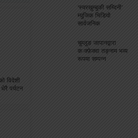
‘स्यरखुम्बुकी सम्दिनी’
म्युजिक भिडियो
सार्वजनिक
चुम्लुङ जापानद्वारा
कःक्फ़ेक्वा तङ्नाम भव्य
रूपमा सम्पन्न
को विदेशी
धेरै पर्यटन