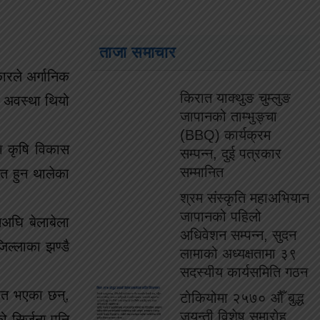
ताजा समाचार
ारले अर्गानिक
किरात याक्थुङ चुम्लुङ
 अवस्था थियो
जापानको ताम्भुङ्चा
(BBQ) कार्यक्रम
ला कृषि विकास
सम्पन्न, दुई पत्रकार
सम्मानित
णत हुन थालेका
श्रम संस्कृति महाअभियान
जापानको पहिलो
सअघि बेलाबेला
अधिवेशन सम्पन्न, सुदन
ल्लाका झण्डै
लामाको अध्यक्षतामा ३९
सदस्यीय कार्यसमिति गठन
षित भएका छन्,
टोकियोमा २५७० औँ बुद्ध
जयन्ती विशेष समारोह
ो सिर्जना पनि