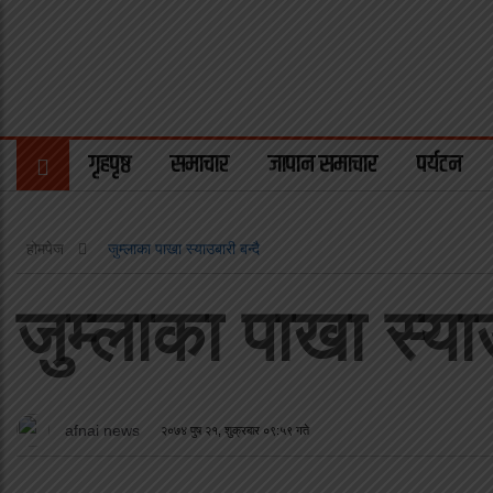
गृहपृष्ठ
समाचार
जापान समाचार
पर्यटन
होमपेज
जुम्लाका पाखा स्याउबारी बन्दै
जुम्लाका पाखा स्याउ
afnai news
२०७४ पुष २१, शुक्रबार ०९:५९ गते