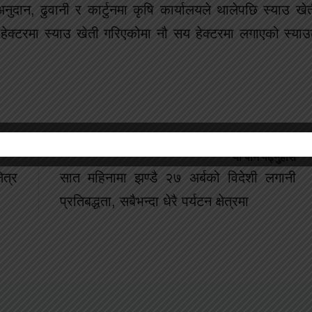
ुदान, ढुवानी र कार्टुनमा कृषि कार्यालयले थालेपछि स्याउ खे
क्टरमा स्याउ खेती गरिएकोमा नौ सय हेक्टरमा लगाएको स्या
यो पनि पढ्नुहोस
ेत्र
सात महिनामा झण्डै २७ अर्बको विदेशी लगानी
प्रतिबद्धता, सबैभन्दा धेरै पर्यटन क्षेत्रमा