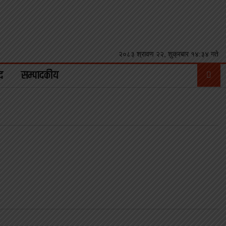
२०८३ श्रावण २२, शुक्रबार १४:३४ गते
द
सम्पादकीय