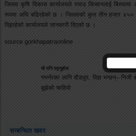
जिल्ला कृषि विकास कार्यालयले स्याउ किसानलाई बिरुवामा अन
रूपमा अघि बढिरहेको छ । जिल्लाको कुल तीन हजार ४५० हे
दिइरहेको कार्यालयले जानकारी दिएको छ ।
source gorkhapatraonline
यो पनि पढ्नुहोस
गभर्नरका लागि दौडधुप, विज्ञ भन्छन्– निजी क्ष
बुझेको चाहियो
सम्बन्धित खवर