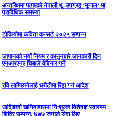
अन्तरिक्षमा पठाएको नेपाली भू–उपग्रह ‘मुनाल’ मा
प्राविधिक समस्या
टोकियोमा कविता कन्सर्ट २०२५ सम्पन्न
जापानको नयाँ नियम र कानुनबारे जानकारी दिन
एनआरएनए चिबाले वेबिनार गर्ने
रवि लामिछानेलाई धरौटीमा रिहा गर्न आदेश
धादिङको खनियाबासमा निःशुल्क विशेषज्ञ स्वास्थ्य
शिविर सम्पन्न, ७७७ जनाले सेवा लिए