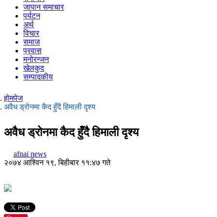
जापान समाचार
पर्यटन
अर्थ
विचार
समाज
प्रवास
मनोरन्जन
खेलकुद
सम्पादकीय
होमपेज
अवैध ड्रोनमा कैद हुँदै हिमाली दृश्य
अवैध ड्रोनमा कैद हुँदै हिमाली दृश्य
afnai news
२०७४ आश्विन १९, बिहीबार ११:४७ गते