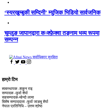
‘स्यरखुम्बुकी सम्दिनी’ म्युजिक भिडियो सार्वजनिक
चुम्लुङ जापानद्वारा कःक्फ़ेक्वा तङ्नाम भव्य रूपमा
सम्पन्न
हाम्राे टिम
ब्यबस्थापक -शकुन राइ
सम्पादक -फुर्वा शेर्पा
सहसम्पादक-म्हेन्दो लामा
‍बिशेष सम्पाददाता -फुर्वा जा‌ङबु शेर्पा
नेपाल प्रतिनिधि – उत्तम श्रेष्ठ