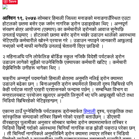
Save
आश्विन १९, २०७४
-सोमबार हिमाली जिल्ला मनाङको मनाङगाउँस्थित एउटा
होटलको छतमा बसेर एक जर्मन नागरिक ड्रोन उडाइरहेका थिए । अन्नपूर्ण
संरक्षण क्षेत्र आयोजना (एक्याप) का कर्मचारीले ड्रोनको आवाज सुनेपछि
उनलाई पछ्याए । होटलको छतमा बसेर ड्रोन भर्खर उडाउन थालेको अवस्थामा
भेटिएपछि कर्मचारीले खोस्ने प्रयास गरे । उडाउन नपाइने जानकारी आफूलाई
नभएको भन्दै माफी मागेपछि उनलाई चेतावनी दिएर छाडियो ।
२ महिनाअघि पनि लोफेलिङ बोर्डिङ स्कुल नजिकै विदेशी पर्यटकले ड्रोन
उडाउन लागेको सुइँको पाउनेबित्तिकै एक्यापका कर्मचारी खटिए । कर्मचारी
देख्नेबित्तिकै उनीहरू भागेका थिए ।
चक्रीय अन्नपूर्ण पदमार्गको हिमाली क्षेत्रमा अनुमति नलिई ड्रोन क्यामरा
उडाउने बढेका छन् । बिनाअनुमति ड्रोन क्यामेराले हिमाली दृश्य खिचिरहे पनि
केही पर्यटक मात्रै प्रहरी प्रशासनको फन्दामा पर्छन् । सम्बन्धित विभाग वा
मन्त्रालयबाट प्रयोजन खुलाएर अनुमति लिनुपर्ने भए पनि आफूखुसी फोटो तथा
भिडियो खिचिरहेको भेटिइरहन्छन् ।
एकान्त ठाउँ पुग्नेबित्तिकै पर्यटकहरू ड्रोनमार्फत
हिमाली
दृश्य, प्राकृतिक तथा
सांस्कृतिक सम्पदाको तस्बिर खिच्ने गरेको प्रहरी बताउँछन् । डीएसपी
वीरबहादुर पुलामीका अनुसार सोमबार चामेमा ड्रोन क्यामरामार्फत तस्बिर र
भिडियो खिच्दै गर्दाको अवस्थामा चिनियाँ नागरिक वाङ झोङी पक्राउ परेका छन्
। ती चिनियाँ नागरिकले अनुमतिबिनै ड्रोन क्यामरा ल्याएर तस्बिर र भिडियो