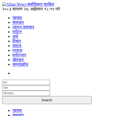
२०८३ श्रावण २४, आईतवार १८:१५ गते
गृहपृष्ठ
समाचार
जापान समाचार
पर्यटन
अर्थ
विचार
समाज
प्रवास
मनोरन्जन
खेलकुद
सम्पादकीय
गृहपृष्ठ
समाचार