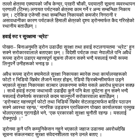
तल्लो क्षेत्रमा एक्यापको जाँच केन्द्र, प्रहरी चौकी, पदयात्री सूचना व्यवस्थापन
प्रणाली (टिम्स) लगायत पर्यटनको क्षेत्रमा काम गर्ने र अन्य सम्बन्धित निकाय
छन् । ट्रेकिङ एजेन्सी तथा सम्बन्धित निकायको कमजोर निगरानी र
असावधानीका कारण पर्यटकले हिमाली क्षेत्रको दृश्य ड्रोनमार्फत कैद गरिरहेको
स्थानीय बताउँछन् ।
हवाई रुट र सुरक्षामा ‘थ्रेट’
पोखरा– बिनाअनुमति ड्रोन उडाउँदा सुरक्षा तथा हवाई रुटलगायतमा ‘थ्रेट’ हुन
सक्ने सरोकारवालाले बताएका छन् । विदेशी पर्यटक तथा नेपालीले पनि अवैध
रूपमा ड्रोन उडाएर महत्त्वपूर्ण सूचना लैजान सक्ने भन्दै यसलाई गम्भी रूपमा
लिनुपर्ने उनीहरूको भनाइ छ ।
अवैध रूपमा ड्रोन क्यामेराले सुरक्षा निकायका ब्यारेक तथा कार्यालयहरूको
फोटो र भिडियो खिचेर लैजाने मात्र होइन, रेडियो फ्रिक्वेन्सीमार्फत उड्ने
भएकाले सुरक्षा निकायका सञ्चार उपकरणमा समेत यसले अवरोध पुर्‍याउन सक्छ
। साथै हवाई रुटमा जथाभावी उडाइँदा कुनै पनि बेला दुर्घटना हुन सक्ने भन्दै
यसलाई रोक्नेतर्फ सरकारले कदम चाल्नुपर्ने सरोकारवाला बताउँछन् ।
‘ड्रोनबाट महत्त्वपूर्ण फोटो तथा भिडियो खिचेर सेटलाइटमार्फत बाहिर पठाउन
सक्ने अवस्था रहन्छ,’ नागरिक उड्डयन प्राधिकरण पोखरा कार्यालयका प्रमुख
भोलाप्रसाद गुरागाईंले भने, ‘एक प्रकारको सुरक्षा चुनौती रहन्छ । यसलाई
रोक्नुपर्छ ।’
ड्रोनमा कुनै पनि कम्युनिकेसन नहुने भएकाले जहाज उडानमा अवरोधदेखि
सूचना संकलनबाट सुरक्षा संवेदनशीलता रहने उनले बताए ।