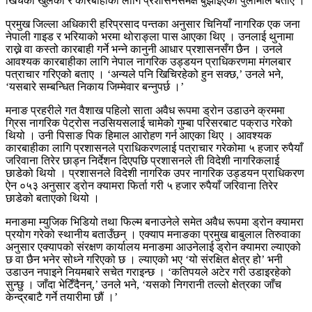
खिचेको खुलेको र कारबाहीका लागि प्रशासनसमक्ष बुझाइएको पुलामीले बताए ।
प्रमुख जिल्ला अधिकारी हरिप्रसाद पन्तका अनुसार चिनियाँ नागरिक एक जना
नेपाली गाइड र भरियाको भरमा थोराङ्ला पास आएका थिए । उनलाई थुनामा
राख्ने वा कस्तो कारबाही गर्ने भन्ने कानुनी आधार प्रशासनसँग छैन । उनले
आवश्यक कारबाहीका लागि नेपाल नागरिक उड्डयन प्राधिकरणमा मंगलबार
पत्राचार गरिएको बताए । ‘अन्यले पनि खिचिरहेको हुन सक्छ,’ उनले भने,
‘यसबारे सम्बन्धित निकाय जिम्मेवार बन्नुपर्छ ।’
मनाङ प्रहरीले गत वैशाख पहिलो साता अवैध रूपमा ड्रोन उडाउने क्रममा
ग्रिस नागरिक पेट्रोस नउसियसलाई चामेको गुम्बा परिसरबाट पक्राउ गरेको
थियो । उनी पिसाङ पिक हिमाल आरोहण गर्न आएका थिए । आवश्यक
कारबाहीका लागि प्रशासनले प्राधिकरणलाई पत्राचार गरेकोमा ५ हजार रुपैयाँ
जरिवाना तिरेर छाड्न निर्देशन दिएपछि प्रशासनले ती विदेशी नागरिकलाई
छाडेको थियो । प्रशासनले विदेशी नागरिक उपर नागरिक उड्डयन प्राधिकरण
ऐन ०५३ अनुसार ड्रोन क्यामरा फिर्ता गरी ५ हजार रुपैयाँ जरिवाना तिरेर
छाडेको बताएको थियो ।
मनाङमा म्युजिक भिडियो तथा फिल्म बनाउनेले समेत अवैध रूपमा ड्रोन क्यामरा
प्रयोग गरेको स्थानीय बताउँछन् । एक्याप मनाङका प्रमुख बाबुलाल तिरुवाका
अनुसार एक्यापको संरक्षण कार्यालय मनाङमा आउनेलाई ड्रोन क्यामरा ल्याएको
छ वा छैन भनेर सोध्ने गरिएको छ । ल्याएको भए ‘यो संरक्षित क्षेत्र हो’ भनी
उडाउन नपाइने नियमबारे सचेत गराइन्छ । ‘कतिपयले अटेर गरी उडाइरहेको
सुन्छु । जाँदा भेटिँदैनन्,’ उनले भने, ‘यसको निगरानी तल्लो क्षेत्रका जाँच
केन्द्रबाटै गर्ने तयारीमा छौं ।’