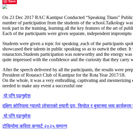
Save
On 23 Dec 2017 RAC Kantipur Conducted “Speaking Titans” Public spea
number of participation from the students of the school.Talkology wa
took part in the training, learning all the key features of the art of
Each of the participants were given separate, independent impromptu t
Students were given a topic for speaking ,each of the participants spo
showcased their talents in public speaking so as to outwit the other. I
rotaractors.Students participation was noteworthy and the energy was 
quite impressed with the confidence and the curiosity that they carry 
After the speech delivered by all the participants, the results were pr
President of Rotaract Club of Kantipur for the Rota Year 2017/18.
On the whole, it was a very enthralling, captivating and mesmerizing 
needed to make any event a successful one
यो पनि पढ्नुहोस
दक्षिण कोरियामा ग्याल्पो लोसारको तयारी पूरा, सियोल र बुसानमा भव्य कार्यक्रम ग
यो पनि पढ्नुहोस
टोकियोमा कविता कन्सर्ट २०२५ सम्पन्न