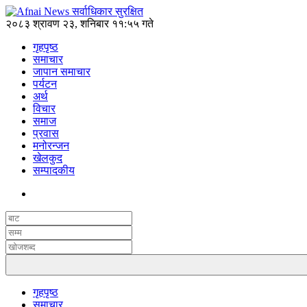
२०८३ श्रावण २३, शनिबार ११:५५ गते
गृहपृष्ठ
समाचार
जापान समाचार
पर्यटन
अर्थ
विचार
समाज
प्रवास
मनोरन्जन
खेलकुद
सम्पादकीय
गृहपृष्ठ
समाचार