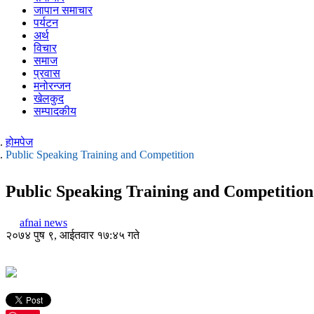
जापान समाचार
पर्यटन
अर्थ
विचार
समाज
प्रवास
मनोरन्जन
खेलकुद
सम्पादकीय
होमपेज
Public Speaking Training and Competition
Public Speaking Training and Competition
afnai news
२०७४ पुष ९, आईतवार १७:४५ गते