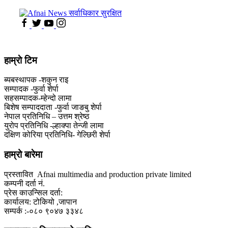
हाम्राे टिम
ब्यबस्थापक -शकुन राइ
सम्पादक -फुर्वा शेर्पा
सहसम्पादक-म्हेन्दो लामा
‍बिशेष सम्पाददाता -फुर्वा जा‌ङबु शेर्पा
नेपाल प्रतिनिधि – उत्तम श्रेष्ठ
युरोप प्रतिनिधि -ल्हाक्पा तेन्जी लामा
दक्षिण कोरिया प्रतिनिधि- गेल्छिरी शेर्पा
हाम्रो बारेमा
प्रस्तावित Afnai multimedia and production private limited
कम्पनी दर्ता नं.
प्रेस काउन्सिल दर्ता:
कार्यालय: टोकियो ,जापान
सम्पर्क :-०८० ९०४७ ३३४८