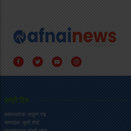
हाम्राे टिम
ब्यबस्थापक -शकुन राइ
सम्पादक -फुर्वा शेर्पा
सहसम्पादक-म्हेन्दो लामा