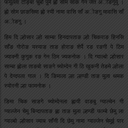
फयुल्ला टाेङ्बा चुबाे पुमे ह्लाे साेम साक गेन जेत अाेङगुयु ।
ह्लाे साेम छाङसिमा ह्लाे स्यी नामा वासि साँ अाेङगु मावासि साँ
अाेङगु ।
हिम दि ल्हाेसार ल्हाे साम्बा हिनदापताङ ल्हाे चिकराङ हिनसि
साँङ गाेराेङ यस्याङ ताङ हाेराङ शेर्पे रङ रङगी पे ठिम
ज्याक्नी कुगुक रङ गेन ठिम ज्यकनाेक । दि ग्याल्बाे ल्हाेसार
साम्बा ह्लाेला ताङबाे साङगे च्याेम्देन गी ठि खुकनी तेङमे ल्हाेला
पे देन्दपला गाल । दि ङिमाला ल्हा ल्हण्डी ताङ मुला थमक
स्याेरनी ल्हा फामनाेक ।
ङिमा चिक साङगे च्याेम्देनला ह्लायी वाङबु ग्याल्चेन गी
ग्याल्जेन चेमु बिन्दापताङ ह्ला ताङ मुला ल्हण्डी फाम्बे छेमु ला
ग्याल्बाे ल्हाेसार ज्याब साँनी दि छेमु नामा ग्याल्जेन चेमुई पार