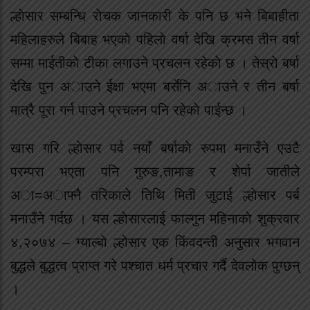
ल्हाेसार सम्बन्धि राेचक जानकारी के पनि छ भने बिबाहीता
महिलाहरुले बिबाह भएकाे पहिलाे वर्षा देखि क्रमस तीन वर्षा
सम्मा माईतीकाे टीका लगाउने प्रचलन रहेकाे छ । तेस्राे बर्षा
देखि पुन अाउने ईक्षा भएमा बर्सेनि अाउने र तीन बर्षा
मात्रै पूरा गर्न पाउने प्रचलन पनि रहेकाे पाईन्छ ।
खास गरि ल्हाेसार पर्व नयाँ बर्षाकाे रुपमा मनाउँने एउटै
परम्परा भएता पनि गुरुङ,तामाङ र शेर्पा जातीले
अा=अाफ्नै तरिकाले तिथि मिती जुटाई ल्हाेसार पर्ब
मनाउँने गर्दछ । यस ल्हाेसारलाई फाल्गुन महिनाकाे शुक्रवार
४,२०७४ – ग्याल्बाे ल्होसार एक किंवदन्ती अनुसार भगवान
बुद्धले बुद्धत्व प्राप्त गरे पश्चात धर्म प्रचार गर्दै देवलोक पुग्छन्
।