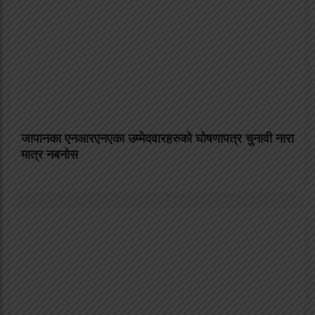
जापानका एनआरएनएका उम्मेदवारहरुको घोषणापत्र चुनावी नारा
मात्र नबनोस