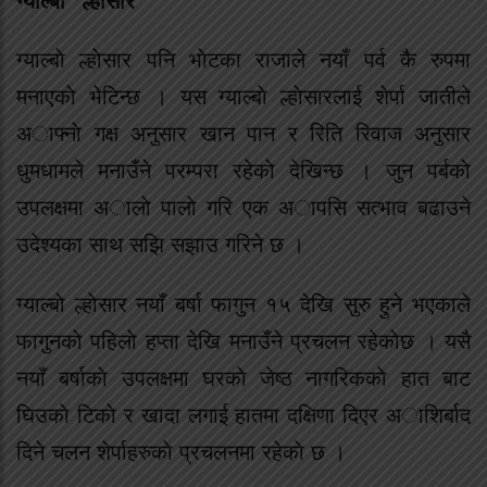
ग्याल्बाे “ल्हाेसार”
ग्याल्बाे ल्हाेसार पनि भाेटका राजाले नयाँ पर्व कै रुपमा
मनाएकाे भेटिन्छ । यस ग्याल्बाे ल्हाेसारलाई शेर्पा जातीले
अाफ्नाे गक्ष अनुसार खान पान र रिति रिवाज अनुसार
धुमधामले मनाउँने परम्परा रहेकाे देखिन्छ । जुन पर्बकाे
उपलक्षमा अालाे पालाे गरि एक अापसि सत्भाव बढाउने
उदेश्यका साथ सझि सझाउ गरिने छ ।
ग्याल्बाे ल्हाेसार नयाँ बर्षा फागुन १५ देखि सुरु हुने भएकाले
फागुनकाे पहिलाे हप्ता देखि मनाउँने प्रचलन रहेकाेछ । यसै
नयाँ बर्षाकाे उपलक्षमा घरकाे जेष्ठ नागरिककाे हात बाट
घिउकाे टिकाे र खादा लगाई हातमा दक्षिणा दिएर अाशिर्बाद
दिने चलन शेर्पाहरुकाे प्रचलनमा रहेकाे छ ।