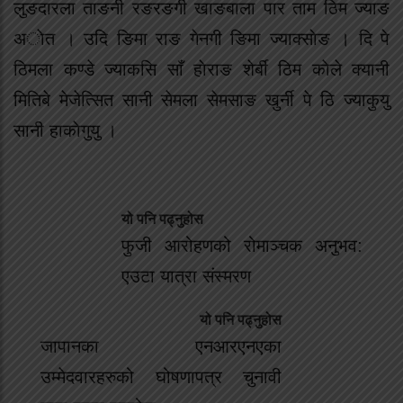
लुङदारला ताङनी रङरङगी खाङबाला पार ताम ठिम ज्याङ
अाेत । उदि ङिमा राङ गेनगी ङिमा ज्याक्साेङ । दि पे
ठिमला कण्डे ज्याकसि साँ हाेराङ शेर्बी ठिम काेले क्यानी
मितिबे मेजेत्सित सानी सेमला सेमसाङ खुर्नी पे ठि ज्याकुयु
सानी हाकाेगुयु ।
यो पनि पढ्नुहोस
फुजी आरोहणको रोमाञ्चक अनुभव:
एउटा यात्रा संस्मरण
यो पनि पढ्नुहोस
जापानका एनआरएनएका
उम्मेदवारहरुको घोषणापत्र चुनावी