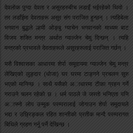
देवलोक पुग्दा देवता र असुरहरुबीच लडाइँ भईरहेको थियो ।
तर लडाँईमा देवताहरू असुर संग पराजित हुन्छन् । त्यहिबेला
भगवान बुद्धले ल्हयी ओङ्बु ग्याचेन भगवानकाे माध्यम बाट
विजय शक्ति मन्त्र अर्थात ग्याल्जेन चेमु दिन्छन् । त्यहि
मन्त्रको प्रभावले देवताहरूले असुरहरुलाई पराजित गर्छन् ।
यसै विश्वासका आधारमा शेर्पा समूदायमा ग्याल्जेन चेमु मन्त्र
लेखिएको लुङ्दार (धाेजा) घर घरमा टाङ्गने प्रचलन सुरु
भएको मानिन्छ । साथै यसैकाे अाधारमा टीका ग्रहन गर्ने
गराउने चलन रहेकाे छ । धर्म पाठले जे जस्ताे भनिएता पनि
अाफ्नाे लाेप उन्मुक परम्परालाई जाेगाउन शेर्पा समुदायले
भद्दा र उछ्रिङ्कल रहित शान्तीकाे प्रतीक मान्दै परम्परागत
बिधिले ग्रहण गर्नु पर्ने देखिन्छ ।