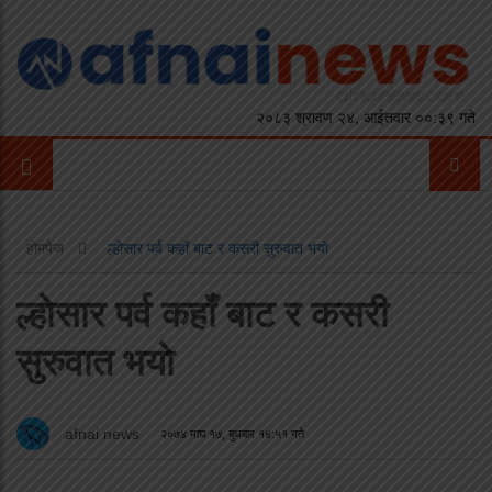
२०८३ श्रावण २४, आईतवार ००:३९ गते
होमपेज
ल्हाेसार पर्व कहाँ बाट र कसरी सुरुवात भयाे
ल्हाेसार पर्व कहाँ बाट र कसरी
सुरुवात भयाे
afnai news
२०७४ माघ १७, बुधबार १४:५१ गते