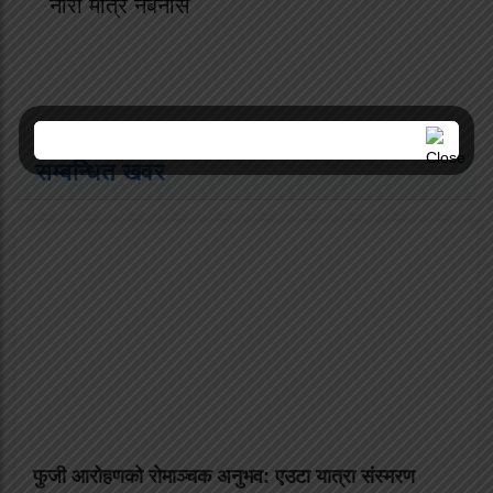
नारा मात्र नबनोस
सम्बन्धित खवर
फुजी आरोहणको रोमाञ्चक अनुभव: एउटा यात्रा संस्मरण