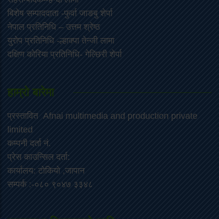
‍बिशेष सम्पाददाता -फुर्वा जा‌ङबु शेर्पा
नेपाल प्रतिनिधि – उत्तम श्रेष्ठ
युरोप प्रतिनिधि -ल्हाक्पा तेन्जी लामा
दक्षिण कोरिया प्रतिनिधि- गेल्छिरी शेर्पा
हाम्रो बारेमा
प्रस्तावित Afnai multimedia and production private
limited
कम्पनी दर्ता नं.
प्रेस काउन्सिल दर्ता:
कार्यालय: टोकियो ,जापान
सम्पर्क :-०८० ९०४७ ३३४८