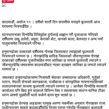
Save
काठमाडौं, असोज ११ । दशैंको सातौं दिन सप्तमीमा मनाइने फूलपाती आज
घरघरमा भित्र्याइँदैछ ।
घटस्थापनाका दिनदेखि विधिपूर्वक दुर्गालाई आह्वान गरी पूजाआजा गरिएको
दशैँघरमा उखु, हलेदो, अदुवा, केराको बोट, धानको बाला, बेलपत्र र अन्य नयाँ
पालुवासमेत भित्र्याउने गरिन्छ ।
हनुमानढोका दरबारको दशैँघरमा गोरखा जिल्लाबाट ल्याइएको फूलपाती
भित्र्याउने परम्परा छ । गोरखादेखि धादिङ जिल्लाको जीवनपुरसम्म गोरखा
दरबारको दशैँघरका पुजारीसहित मगर जातिका छ जनाले फूलपाती ल्याउने र
जीवनपुरदेखि जमलसम्म काठमाडौंबाट गएका ब्राह्मण जातिका छ जनाले ल्याउने
परम्परा छ ।
जमलबाट हनुमानढोकासम्म निजामती सेवाका उच्चपदस्थ अधिकारी, गुर्जुको
पल्टन, नेपाली सेनाको ब्याण्डबाजा, पञ्चैबाजा र सांस्कृतिक नाचगानसहितको
लावालस्करका साथमा फूलपाती ल्याउने परम्परा छ । आजैका दिनदेखि सरकारी
कार्यालय पनि बिदा हुने भएकाले विभिन्न पेशा र व्यवसायमा संलग्न मानिस टीका
थाप्न आफ्नो पुख्र्यौली थलो फर्कने क्रम शुरु भएको छ ।
हनुमानढोका हेरचाह अड्डाका प्रमुख अरुणा नकर्मीका अनुसार गोरखाका राजा
पृथ्वीनारायण शाहले काठमाडौँमाथि विजय प्राप्त गरेपछि गोरखाबाट फूलपाती