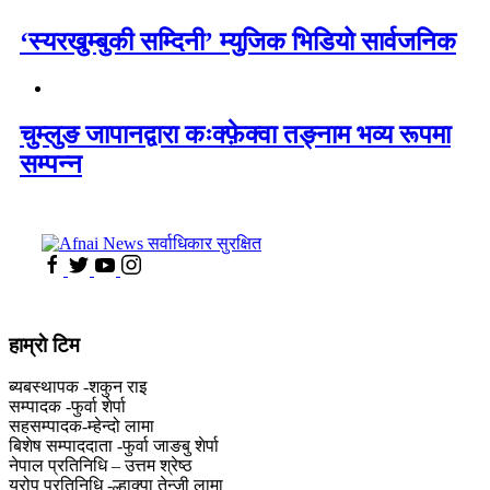
‘स्यरखुम्बुकी सम्दिनी’ म्युजिक भिडियो सार्वजनिक
चुम्लुङ जापानद्वारा कःक्फ़ेक्वा तङ्नाम भव्य रूपमा
सम्पन्न
हाम्राे टिम
ब्यबस्थापक -शकुन राइ
सम्पादक -फुर्वा शेर्पा
सहसम्पादक-म्हेन्दो लामा
‍बिशेष सम्पाददाता -फुर्वा जा‌ङबु शेर्पा
नेपाल प्रतिनिधि – उत्तम श्रेष्ठ
युरोप प्रतिनिधि -ल्हाक्पा तेन्जी लामा