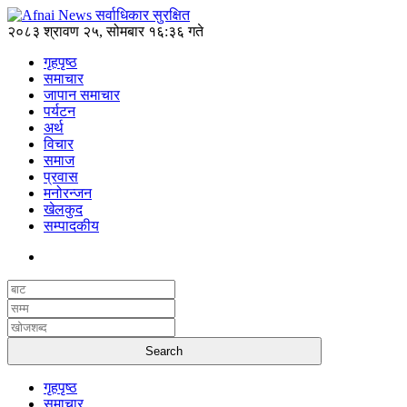
२०८३ श्रावण २५, सोमबार १६:३६ गते
गृहपृष्ठ
समाचार
जापान समाचार
पर्यटन
अर्थ
विचार
समाज
प्रवास
मनोरन्जन
खेलकुद
सम्पादकीय
गृहपृष्ठ
समाचार