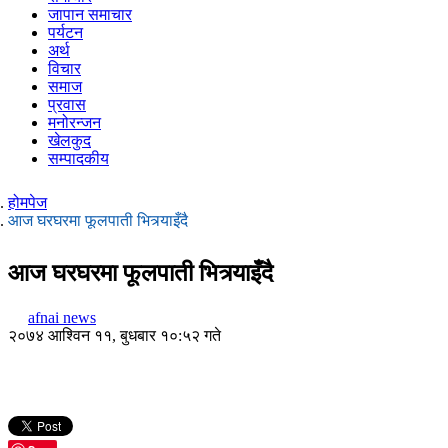
जापान समाचार
पर्यटन
अर्थ
विचार
समाज
प्रवास
मनोरन्जन
खेलकुद
सम्पादकीय
होमपेज
आज घरघरमा फूलपाती भित्र्याइँदै
आज घरघरमा फूलपाती भित्र्याइँदै
afnai news
२०७४ आश्विन ११, बुधबार १०:५२ गते