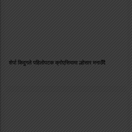
शेर्पा किदुगले पहिलोपटक क्रोएसियामा ल्होसार मनाउँदै