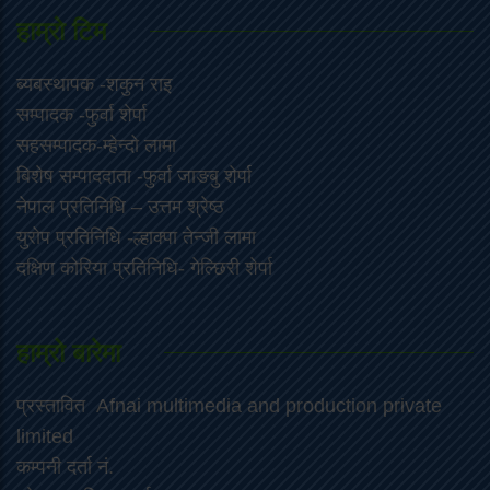
हाम्राे टिम
ब्यबस्थापक -शकुन राइ
सम्पादक -फुर्वा शेर्पा
सहसम्पादक-म्हेन्दो लामा
‍बिशेष सम्पाददाता -फुर्वा जा‌ङबु शेर्पा
नेपाल प्रतिनिधि – उत्तम श्रेष्ठ
युरोप प्रतिनिधि -ल्हाक्पा तेन्जी लामा
दक्षिण कोरिया प्रतिनिधि- गेल्छिरी शेर्पा
हाम्रो बारेमा
प्रस्तावित Afnai multimedia and production private
limited
कम्पनी दर्ता नं.