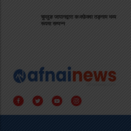
चुम्लुङ जापानद्वारा कःक्फ़ेक्वा तङ्नाम भव्य
रूपमा सम्पन्न