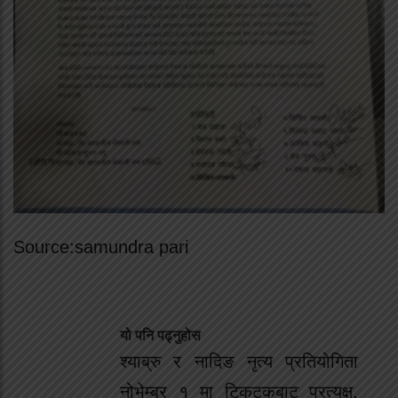
Source:samundra pari
यो पनि पढ्नुहोस
श्याब्रु र नादिङ नृत्य प्रतियोगिता
नोभेम्बर १ मा टिकटकबाट प्रत्यक्ष,