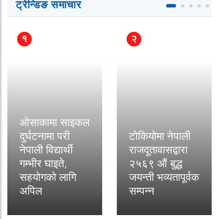
ट्रेन्डिङ समाचार
१
२
ओसाकामा साइकल
दुर्घटनामा परी
टोकियोमा नेपाली
नेपाली विद्यार्थी
राजदूतावासद्वारा
गम्भीर घाइते,
२५६९ औं बुद्ध
सहयोगको लागि
जयन्ती भव्यतापूर्वक
अपिल
सम्पन्न