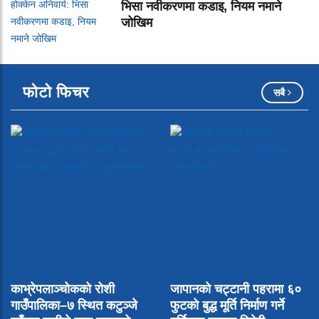
भिसा नवीकरणमा कडाइ, नियम नमाने
जोखिम
फोटो फिचर
सबै
काभ्रेपलाञ्चोकको रोशी
जापानको चट्टानी पहरामा ६०
गाउँपालिका–७ स्थित कटुञ्जे
फुटको बुद्ध मूर्ति निर्माण गर्ने