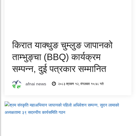
किरात याक्थुङ चुम्लुङ जापानको
ताम्भुङ्चा (BBQ) कार्यक्रम
सम्पन्न, दुई पत्रकार सम्मानित
afnai news
२०८३ श्रावण १२, मंगलवार १५:४८ गते