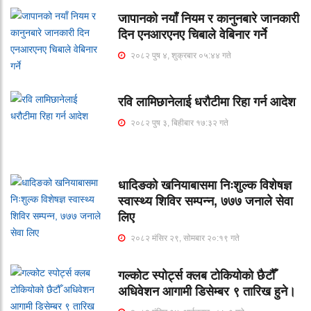
जापानको नयाँ नियम र कानुनबारे जानकारी
दिन एनआरएनए चिबाले वेबिनार गर्ने
२०८२ पुष ४, शुक्रबार ०५:४४ गते
रवि लामिछानेलाई धरौटीमा रिहा गर्न आदेश
२०८२ पुष ३, बिहीबार १७:३२ गते
धादिङको खनियाबासमा निःशुल्क विशेषज्ञ
स्वास्थ्य शिविर सम्पन्न, ७७७ जनाले सेवा
लिए
२०८२ मंसिर २९, सोमबार २०:१९ गते
गल्कोट स्पोर्ट्स क्लब टोकियोको छैटौँ
अधिवेशन आगामी डिसेम्बर ९ तारिख हुने।