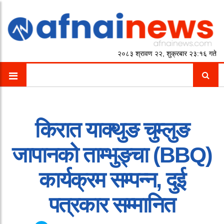
२०८३ श्रावण २२, शुक्रबार २३:१६ गते
किरात याक्थुङ चुम्लुङ
जापानको ताम्भुङ्चा (BBQ)
कार्यक्रम सम्पन्न, दुई
पत्रकार सम्मानित