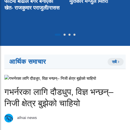
फाँटमा बाढीले बगर बनाएको
मुर्तिकार मन्जुल मितेरी
खेत- राजकुमार पराजुली/रासस
आर्थिक समाचार
सबै
गभर्नरका लागि दौडधुप, विज्ञ भन्छन्–
निजी क्षेत्र बुझेको चाहियो
afnai news