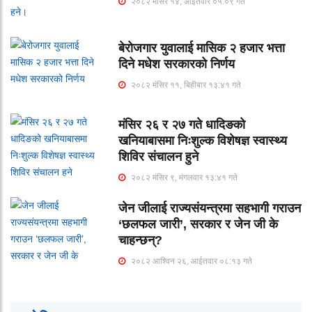
२०८२ मंसिर १४, आईतवार ०५:०९ गते
बेरोजगार युवालाई मासिक २ हजार भत्ता
दिने मधेश सरकारको निर्णय
२०८२ मंसिर ११, बिहीबार १३:४१ गते
मंसिर २६ र २७ गते धादिङको
खनियाबासमा निःशुल्क विशेषज्ञ स्वास्थ्य
शिविर संचालन हुने
२०८२ मंसिर ९, मंगलवार १३:४१ गते
जेन जीलाई राज्यसंयन्त्रमा सहभागी गराउन
‘छलफल जारी’, सरकार र जेन जी के
चाहन्छन्?
२०८२ आश्विन २६, आईतवार ०८:१३ गते