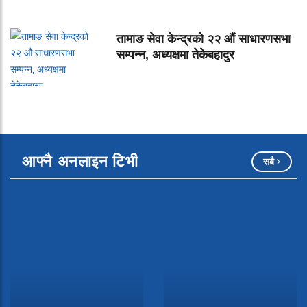
तामाङ सेवा केन्द्रको २२ औं साधारणसभा
सम्पन्न‚ अध्यक्षमा तेकेबहादुर
आफ्नै अनलाइन टिभी
सबै