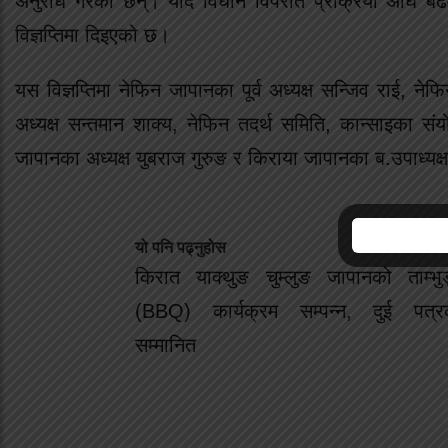
अनुरोध गरेका छन्। यदि विधान विपरीत प्रक्रिया अघि बढेमा 
विज्ञप्तिमा दिइएको छ।
यस विज्ञप्तिमा नेफिन जापानका पूर्व अध्यक्ष सन्जिव राई, नेफि
अध्यक्ष सन्तमान शाक्य, नेफिन तदर्थ समिति, कान्साइका संय
जापानका अध्यक्ष युबराज गुरुङ र किराया जापानका ब.उपाध्यक्ष
यो पनि पढ्नुहोस
किरात याक्थुङ चुम्लुङ जापानको ताम्भुङ
(BBQ) कार्यक्रम सम्पन्न, दुई पत्र
सम्मानित