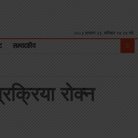
२०८३ श्रावण २३, शनिबार १४:२४ गते
द
सम्पादकीय
रक्रिया रोक्न