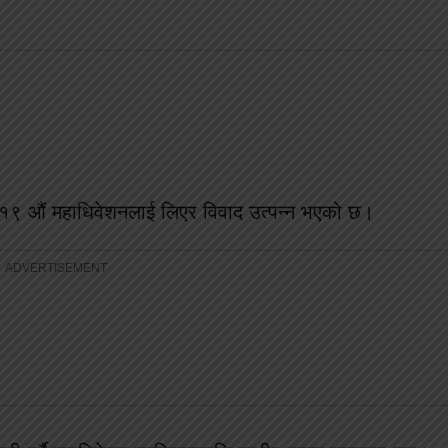
१९ औं महाधिवेशनलाई लिएर विवाद उत्पन्न भएको छ।