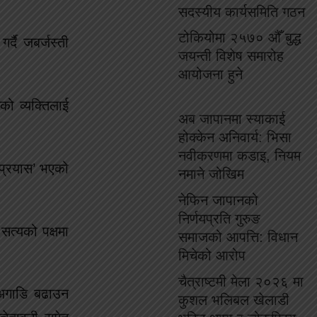
सदस्यीय कार्यसमिति गठन
टोकियोमा २५७० औँ बुद्ध
्दै जबर्जस्ती
जयन्ती विशेष समारोह
आयोजना हुने
ो व्यक्तिलाई
अब जापानमा स्याकाई
होक्केन अनिवार्य: भिसा
नवीकरणमा कडाइ, नियम
्प्रयास’ भएको
नमाने जोखिम
नेफिन जापानको
निर्णयप्रति गुरुङ
सत्यको पक्षमा
समाजको आपत्ति: विधान
मिचेको आरोप
चैत्राष्टमी मेला २०२६ मा
 अगाडि बढाउन
कुशल भलिबल खेलाडी