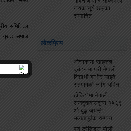
 चेतावनी समेत
भविन थापा र लोकप्रिय
गायक सूर्य खड्का
सम्मानित
ेत्रीय समितिका
ा, गुरुङ समाज
लोकप्रिय
ओसाकामा साइकल
दुर्घटनामा परी नेपाली
विद्यार्थी गम्भीर घाइते,
सहयोगको लागि अपिल
टोकियोमा नेपाली
राजदूतावासद्वारा २५६९
औं बुद्ध जयन्ती
भव्यतापूर्वक सम्पन्न
पुर्ण ट्रेडिङले भोली