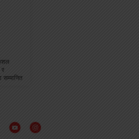
कुशल
 र
ा सम्मानित