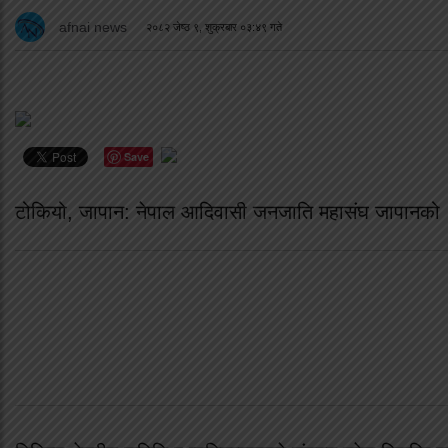
afnai news
२०८२ जेष्ठ ९, शुक्रबार ०३:४९ गते
Save
टोकियो, जापान: नेपाल आदिवासी जनजाति महासंघ जापानको 