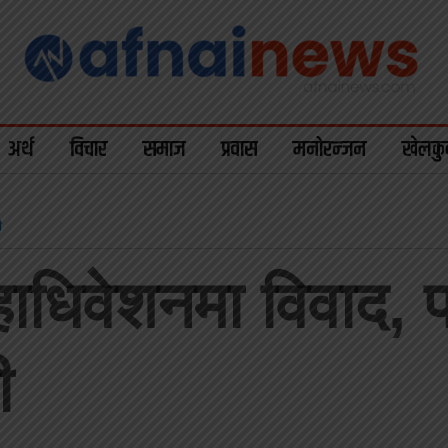
अर्थ
विचार
समाज
प्रवास
मनोरन्जन
खेलकु
ी
धिवेशनमा विवाद, प्
ी