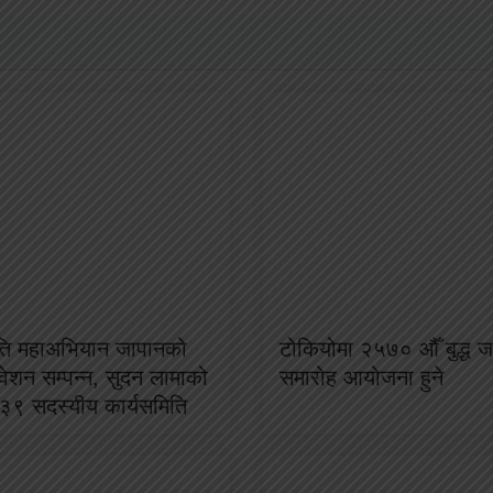
ृति महाअभियान जापानको
टोकियोमा २५७० औँ बुद्ध जय
ेशन सम्पन्न, सुदन लामाको
समारोह आयोजना हुने
ा ३९ सदस्यीय कार्यसमिति