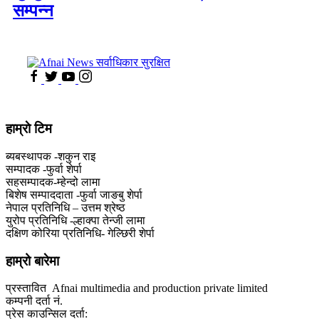
सम्पन्न
हाम्राे टिम
ब्यबस्थापक -शकुन राइ
सम्पादक -फुर्वा शेर्पा
सहसम्पादक-म्हेन्दो लामा
‍बिशेष सम्पाददाता -फुर्वा जा‌ङबु शेर्पा
नेपाल प्रतिनिधि – उत्तम श्रेष्ठ
युरोप प्रतिनिधि -ल्हाक्पा तेन्जी लामा
दक्षिण कोरिया प्रतिनिधि- गेल्छिरी शेर्पा
हाम्रो बारेमा
प्रस्तावित Afnai multimedia and production private limited
कम्पनी दर्ता नं.
प्रेस काउन्सिल दर्ता: