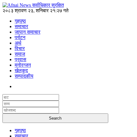
२०८३ श्रावण २३, शनिबार २१:२७ गते
गृहपृष्ठ
समाचार
जापान समाचार
पर्यटन
अर्थ
विचार
समाज
प्रवास
मनोरन्जन
खेलकुद
सम्पादकीय
गृहपृष्ठ
समाचार