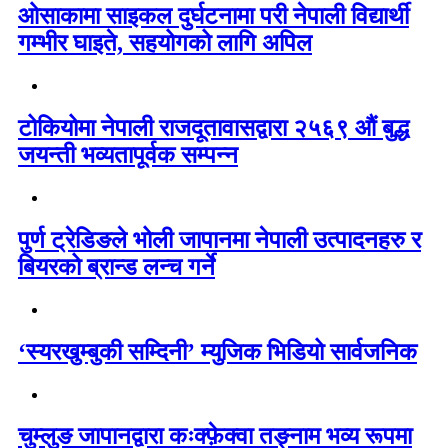
ओसाकामा साइकल दुर्घटनामा परी नेपाली विद्यार्थी
गम्भीर घाइते, सहयोगको लागि अपिल
टोकियोमा नेपाली राजदूतावासद्वारा २५६९ औं बुद्ध
जयन्ती भव्यतापूर्वक सम्पन्न
पुर्ण ट्रेडिङले भोली जापानमा नेपाली उत्पादनहरु र
बियरको ब्रान्ड लन्च गर्ने
‘स्यरखुम्बुकी सम्दिनी’ म्युजिक भिडियो सार्वजनिक
चुम्लुङ जापानद्वारा कःक्फ़ेक्वा तङ्नाम भव्य रूपमा