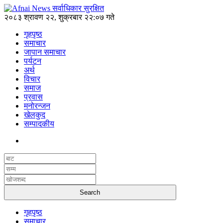
२०८३ श्रावण २२, शुक्रबार २२:०७ गते
गृहपृष्ठ
समाचार
जापान समाचार
पर्यटन
अर्थ
विचार
समाज
प्रवास
मनोरन्जन
खेलकुद
सम्पादकीय
गृहपृष्ठ
समाचार