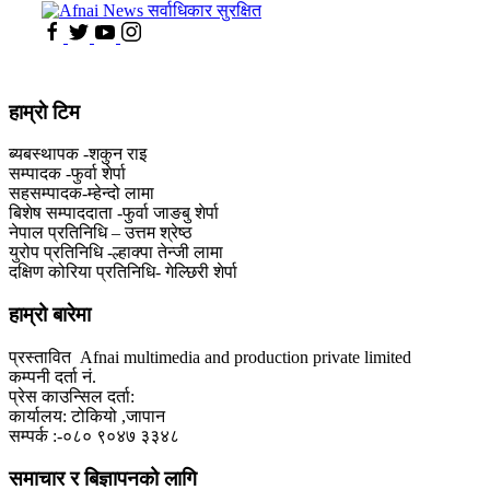
हाम्राे टिम
ब्यबस्थापक -शकुन राइ
सम्पादक -फुर्वा शेर्पा
सहसम्पादक-म्हेन्दो लामा
‍बिशेष सम्पाददाता -फुर्वा जा‌ङबु शेर्पा
नेपाल प्रतिनिधि – उत्तम श्रेष्ठ
युरोप प्रतिनिधि -ल्हाक्पा तेन्जी लामा
दक्षिण कोरिया प्रतिनिधि- गेल्छिरी शेर्पा
हाम्रो बारेमा
प्रस्तावित Afnai multimedia and production private limited
कम्पनी दर्ता नं.
प्रेस काउन्सिल दर्ता:
कार्यालय: टोकियो ,जापान
सम्पर्क :-०८० ९०४७ ३३४८
समाचार र बिज्ञापनको लागि