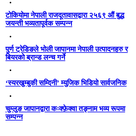
टोकियोमा नेपाली राजदूतावासद्वारा २५६९ औं बुद्ध
जयन्ती भव्यतापूर्वक सम्पन्न
पुर्ण ट्रेडिङले भोली जापानमा नेपाली उत्पादनहरु र
बियरको ब्रान्ड लन्च गर्ने
‘स्यरखुम्बुकी सम्दिनी’ म्युजिक भिडियो सार्वजनिक
चुम्लुङ जापानद्वारा कःक्फ़ेक्वा तङ्नाम भव्य रूपमा
सम्पन्न