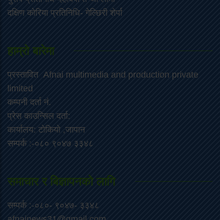
दक्षिण कोरिया प्रतिनिधि- गेल्छिरी शेर्पा
हाम्रो बारेमा
प्रस्तावित Afnai multimedia and production private
limited
कम्पनी दर्ता नं.
प्रेस काउन्सिल दर्ता:
कार्यालय: टोकियो ,जापान
सम्पर्क :-०८० ९०४७ ३३४८
समाचार र बिज्ञापनको लागि
सम्पर्क :-०८०- ९०४७- ३३४८
afnainews31@gmail.com