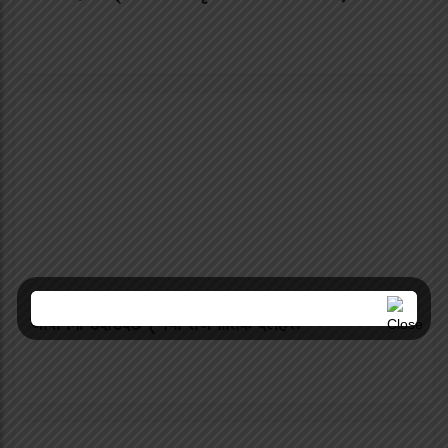
जापानमा उदाउँदैछन् नयाँ राजनीतिक दलहरू