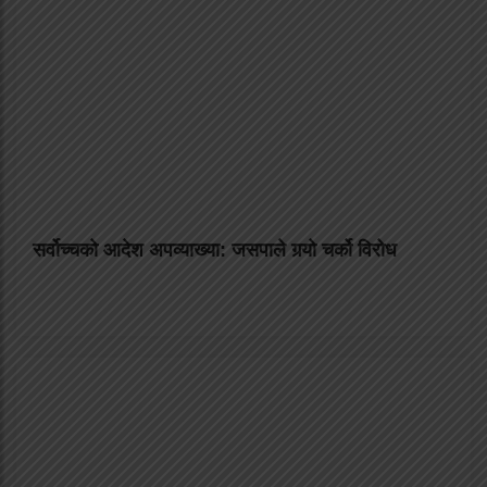
सर्वोच्चको आदेश अपव्याख्या: जसपाले गर्‍यो चर्को विरोध