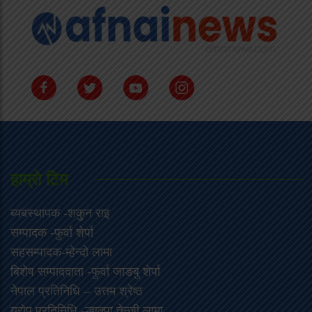
हाम्राे टिम
ब्यबस्थापक -शकुन राइ
सम्पादक -फुर्वा शेर्पा
सहसम्पादक-म्हेन्दो लामा
‍बिशेष सम्पाददाता -फुर्वा जा‌ङबु शेर्पा
नेपाल प्रतिनिधि – उत्तम श्रेष्ठ
युरोप प्रतिनिधि -ल्हाक्पा तेन्जी लामा