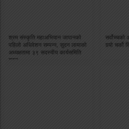
श्रम संस्कृति महाअभियान जापानको
सर्वोच्चको
पहिलो अधिवेशन सम्पन्न, सुदन लामाको
गर्‍यो चर्को 
अध्यक्षतामा ३९ सदस्यीय कार्यसमिति
गठन