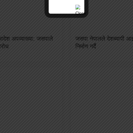
 आदेश अपव्याख्या: जसपाले
जसपा नेपालले देशब्यापी आ
विरोध
निर्माण गर्दै