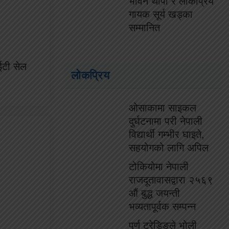
भविन थापा र लोकप्रिय
गायक सूर्य खड्का
सम्मानित
ईटी सेल
लोकप्रिय
ओसाकामा साइकल
दुर्घटनामा परी नेपाली
विद्यार्थी गम्भीर घाइते,
सहयोगको लागि अपिल
टोकियोमा नेपाली
राजदूतावासद्वारा २५६९
औं बुद्ध जयन्ती
भव्यतापूर्वक सम्पन्न
पुर्ण ट्रेडिङले भोली