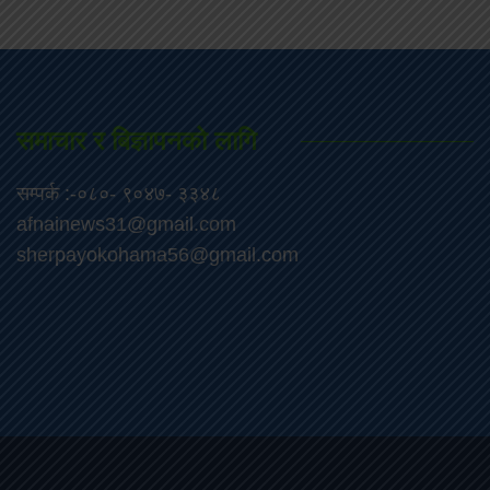
समाचार र बिज्ञापनको लागि
सम्पर्क :-०८०- ९०४७- ३३४८
afnainews31@gmail.com
sherpayokohama56@gmail.com