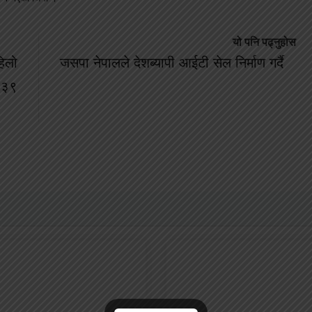
यो पनि पढ्नुहोस
िलो
जसपा नेपालले देशब्यापी आईटी सेल निर्माण गर्दै
ा ३९