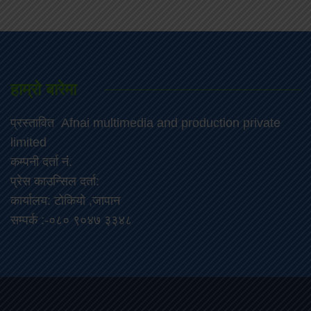
हाम्रो बारेमा
प्रस्तावित Afnai multimedia and production private
limited
कम्पनी दर्ता नं.
प्रेस काउन्सिल दर्ता:
कार्यालय: टोकियो ,जापान
सम्पर्क :-०८० ९०४७ ३३४८