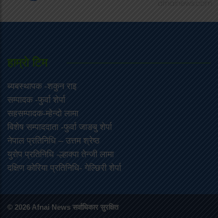
हाम्राे टिम
ब्यबस्थापक -शकुन राइ
सम्पादक -फुर्वा शेर्पा
सहसम्पादक-म्हेन्दो लामा
‍बिशेष सम्पाददाता -फुर्वा जा‌ङबु शेर्पा
नेपाल प्रतिनिधि – उत्तम श्रेष्ठ
युरोप प्रतिनिधि -ल्हाक्पा तेन्जी लामा
दक्षिण कोरिया प्रतिनिधि- गेल्छिरी शेर्पा
© 2026 Afnai News सर्वाधिकार सुरक्षित