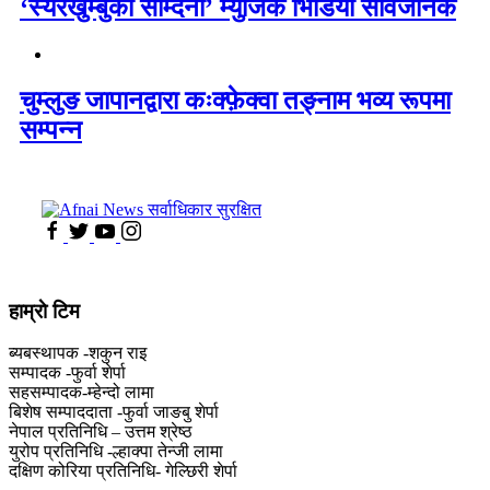
‘स्यरखुम्बुकी सम्दिनी’ म्युजिक भिडियो सार्वजनिक
चुम्लुङ जापानद्वारा कःक्फ़ेक्वा तङ्नाम भव्य रूपमा
सम्पन्न
हाम्राे टिम
ब्यबस्थापक -शकुन राइ
सम्पादक -फुर्वा शेर्पा
सहसम्पादक-म्हेन्दो लामा
‍बिशेष सम्पाददाता -फुर्वा जा‌ङबु शेर्पा
नेपाल प्रतिनिधि – उत्तम श्रेष्ठ
युरोप प्रतिनिधि -ल्हाक्पा तेन्जी लामा
दक्षिण कोरिया प्रतिनिधि- गेल्छिरी शेर्पा