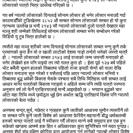
लोसारको पात्रो भित्र उल्लेख गरिएको छ ।
गत बर्ष ग्याल्पो लोसारको दिनलाई सोनाम लोसार हो भनेर लोसार मनाउदै गर्दा
काठमाडौँको टुडिखेलमा २८५२ औ सम्बत सोनाम लोसारको सम्बत हो यो कुरा
ग्रन्थमा उल्लेख छ भन्दै २१४३ सौ ग्याल्पो लोसारको ठुलो पात्रो देखाएर महा
मञ्जु श्री जन्मेको तिथिलाई सोनाम लोसारको सम्बत भनेर सम्बोधन गरेको
विडियो यु टुब भित्र हालेको छ ।
त्यसैले महा मञ्जु श्रीको जन्म दिनलाई सोनाम लोसारको सम्बत भन्नु कुनै तर्क
प्रमाणको कुरा हैन यो त खाली लाटोको देशमा गाड़ो तन्देरो भनेको जस्तो मात्रै
हो । ग्याल्पो लोसारको सम्बत २१४३ लाई राजाको जन्म जयन्ती मनाएको हो
भनेर लेखेको हरु पनि पाइयो तर त्यो गलत कुरा हो । ईसा पूर्व १२७ बर्ष पहिले
भोट बर्मेली भूभाग हालको तिब्बतमा पहिलो राजा ङ्यठी चेन्पो को पाला देखि
लोसार मनाउना सुरु गरेको र यसैलाई पछि आएर ग्याल्पो लोसार भनियो र
तिब्बतमा बुद्ध धर्मको बिकाश भैसके पश्चात सबै तिथि मितिहरू यसै सम्बत लाई
आधार मानेर पात्रोको बिकाश गराइयो र अहिले सम्म पनि त्यहि पात्रो परम्परा
अनुसार वर्ष लो फेर्ने प्रक्रियालाई मान्दै आइरहेको छ । भगवान बुद्धको चार
ओटा महा तिथि मध्ये छ्योठूल धुई छेन अर्थात ऋद्धि प्रतिहार्य दिबस पनि ग्याल्पो
लोसारको बेला पर्दछ ।
अन्त्यमा चन्द्र,सुर्य, नछेत्र र ग्रहहरु कुनै जातीको आधारमा घुम्दैन त्यसरीनै लो
या सम्बत पनि कुनै जाती बिशेष को आधारमा फ़ेरिदैन महायानी बौद्ध धर्माबलम्बी
हरुको चन्द्र पात्रो लाई नै स्वीकार गर्दै लोसार मान्ने सबै समुदाय हरु एक हुन
सकेको खण्डमा आफ्नो हक हित र अधिकारका कुरा शुनिश्चित गर्न मदत पुग्दछ।
अन्तमा शेर्पा संघ दक्षिण कोरिया द्वारा आयोजना गर्न लागेको ग्याल्बो लोशार विशेष