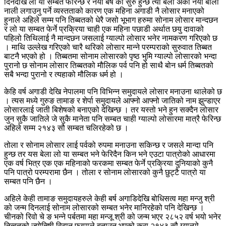
दिनदेखि लो या सम्बत फेरिन्छ र नया बर्ष को सुरु हुन्छ त्यो बेला अर्को नया बाली
नाली लगाउनु पर्ने व्यस्तताको कारण एक महिना अगाडी नै लोसार मनाएको
हुनाले अहिले सम्म पनि तिब्बतको धेरै जसो भूभाग हरुमा सोनाम लोसार मान्दछन
र लो या सम्बत फेर्ने प्रक्रिया चाही एक महिना पछाडी अर्थात छयु दावाको
पहिलो तिथिलाई नै मान्दछन जसलाई ग्याल्पो लोसार भनेर नामकरण गरिएको छ
। माथि उल्लेख गरिएको चारै थरिको लोसार मान्ने परम्पराको सुरुवात तिब्बत
बाटनै भएको हो । तिब्बतमा सोनाम लोसारको पृष्ठ भुमि ग्याल्पो लोसारको भन्दा
पुरानो छ सोनाम लोसार तिब्बतको मौलिक पर्व पनि हो साथै बोन धर्म तिब्बतको
सबै भन्दा पुरानो र त्यहाको मौलिक धर्म हो ।
केहि वर्ष अगाडी देखि नेपालमा पनि विभिन्न समुदायले लोसार मनाउना थालेको छ
। त्यस मध्ये गुरुङ तामाङ र शेर्पा समुदायले आफ्नो आफ्नो जातिको नाम झुन्डाएर
लोसारलाई जाती बिशेषको बनाएको देखिन्छ । तर यस्तो भने हुन सक्दैन लोसार
जुन सुकै जातिले जे सुकै मानेता पनि सम्बत चाही ग्याल्पो लोसारमा मात्रै फेरिन्छ
अहिले सम्म २१४३ सौ सम्बत चलिरहेको छ ।
तोला र सोनाम लोसार लाई पर्वको रुपमा मनाउना सकिन्छ र जसले मान्दा पनि
हुन्छ तर यस बेला लो या सम्बत भने फेरिदैन किन भने एउटा पात्रोको आधारमा
एक वर्ष भित्र एक एक महिनाको फरकमा सम्बत फेर्ने प्रक्रिया दुनियाको कुनै
पनि पात्रो परम्परामा छैन । तोला र सोनाम लोसारको कुनै छुट्टै पात्रो या
सम्बत पनि छैन ।
अहिले केही तामाङ समुदायहरुले केही बर्ष अगाडिदेखि बोधिसत्व महा मन्जु श्री
को जन्म दिनलाई सोनाम लोसारको सम्बत भनेर मानिरहेको पनि देखिन्छ ।
चीनको रिवो चे ङ भन्ने पर्बतमा महा मन्जू श्री को जन्म भएर २८५२ वर्ष भयो भनेर
तिब्बतको ज्योतिषी विद्वान फुग्पाले बताउनु भएको कुरा २१४३ सौ ग्याल्पो