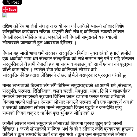
Save
दक्षिण कोरियामा शेर्पा संघ द्वारा आयोजना गर्न लागेको ग्याल्बो लोशार विशेष
सांस्कृतिक कार्यक्रम नजिकै आएसँगै शेर्पा संघ द कोरियाले ग्याल्बो लोशार
नेपालीहरुको मौलिक चाड, भएकोले सबै नेपाली समुदायले यस ग्याल्बो
लोशारवारे जानकारी हुन आवश्यक देखिन्छ ।
नेपाल बहु जाती भाषा धर्मं संस्कार संस्कृतिक बिभीता युक्त रहेको हुनाले हामीले
एक अर्काको भाषा धर्मं संस्कार संस्कृतिक को सधै सम्मान गर्नु पर्ने र यहि संस्कार
संस्कृतिकले नै हामी नेपाली हरु मा सतभाव बडाउनु को साथै एकता को शुत्रमा
बाँध्ने काम गर्दछ । त्यसैले शेर्पा संघ कोरियाले लोशार वारे
सांस्कृतिकविदहरुद्वारा लेखिएको लेखलाई मैले यसप्रकार प्रस्तुत गरेको छु ।
मानब सभ्यताको बिकाश संग संगै बिभिन्न समुदायहरुको आ आफ्नै धर्म ,संस्कार,
संस्कृति, परम्परा, रितिरिवाज, चलन चल्ती, भेषभुसा, भाषा, लिपि र चाडपर्बहरु
मनाउने परम्पराहरुको सुरुवात विभिन्न काल खण्डमा फरक फरक तरिकाले
बिकाश भएको पाईन्छ। त्यसमा लोसार मनाउने परम्परा पनि एक महत्वपुर्ण अंग हो
र जसको आधारमा लोसार मान्ने समुदायको जिबन पद्धति र जन्मदेखि मृत्यु
सम्मको जिबन चक्र र धार्मिक पृष्ठ भुमिहरु जोडिएको छ ।
त्यसैले लोसार मान्ने समुदायले लोसारको बिषयमा प्रस्ट बुझ्नु अति जरुरी
देखिन्छ । जस्तै लोसारको शाब्दिक अर्थ के हो ? लोसार कति प्रकारका हुन्छन?
कहिले र कुन समयदेखि कहाँ बाट सुरु भयो ? कुन कुन समुदायहरुले लोसार