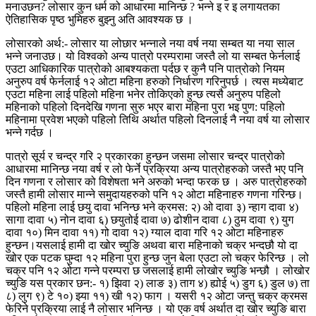
मनाउछन? लोसार कुन धर्म को आधारमा मानिन्छ ? भन्ने इ र इ लगायतका
ऐतिहासिक पृष्ठ भुमिहरु बुझ्नु अति आवश्यक छ ।
लोसारको अर्थ:- लोसार या लोछार भन्नाले नया वर्ष नया सम्बत या नया साल
भन्ने जनाउछ। यो विश्वको अन्य पात्रो परम्परामा जस्तै लो या सम्बत फेर्नलाई
एउटा आधिकारिक पात्रोको आबश्यकता पर्दछ र कुनै पनि पात्रोको नियम
अनुरुप वर्ष फेर्नलाई १२ ओटा महिना हरुको निर्धारण गरिनुपर्छ । त्यस मध्येबाट
एउटा महिना लाई पहिलो महिना भनेर तोकिएको हुन्छ त्यसै अनुरुप पहिलो
महिनाको पहिलो दिनदेखि गणना सुरु भएर बारा महिना पुरा भइ पुण: पहिलो
महिनामा प्रवेश भएको पहिलो तिथि अर्थात पहिलो दिनलाई नै नया वर्ष या लोसार
भन्ने गर्दछ ।
पात्रो सूर्य र चन्द्र गरि २ प्रकारका हुन्छन जसमा लोसार चन्द्र पात्रोको
आधारमा मानिन्छ नया वर्ष र लो फेर्ने प्रक्रिया अन्य पात्रोहरुको जस्तै भए पनि
दिन गणना र लोसार को विशेषता भने अरुको भन्दा फरक छ । अरु पात्रोहरुको
जस्तै हामी लोसार मान्ने समुदायहरुको पनि १२ ओटा महिनाहरु गणना गरिन्छ।
पहिलो महिना लाई छयु दावा भनिन्छ भने क्रमस: २) ओ दावा ३) न्हाग दावा ४)
सागा दावा ५) नोन दावा ६) छयुतोई दावा ७) ढोशीन दावा ८) ठुम दावा ९) युग
दावा १०) मिन दावा ११) गो दावा १२) ग्याल दावा गरि १२ ओटा महिनाहरु
हुन्छन।यसलाई हामी दा खोर च्युङि अथवा बारा महिनाको चक्र भन्दछौ यो दा
खोर एक पटक घुम्दा १२ महिना पुरा हुन्छ जुन बेला एउटा लो चक्र फेरिन्छ । लो
चक्र पनि १२ ओटा गन्ने परम्परा छ जसलाई हामी लोखोर च्युङि भन्छौ । लोखोर
च्युङि यस प्रकार छन:- १) झिवा २) लाङ ३) ताग ४) ह्योई ५) डुग ६) डुल ७) ता
८) लुग ९) टे १०) झ्या ११) खी १२) फाग । यसरी १२ ओटा जन्तु चक्र क्रमस
फेरिने प्रक्रिया लाई नै लोसार भनिन्छ । यो एक वर्ष अर्थात दा खोर च्युङि बारा