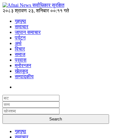
२०८३ श्रावण २३, शनिबार ००:११ गते
गृहपृष्ठ
समाचार
जापान समाचार
पर्यटन
अर्थ
विचार
समाज
प्रवास
मनोरन्जन
खेलकुद
सम्पादकीय
गृहपृष्ठ
समाचार