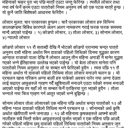
महिनाको चक्र पुरा भए पछि मात्रै एउटा जन्तु फेरिन्छ । त्यसैले लोसार तथा
नया वर्ष फेर्ने क्रम एउटा पात्रोको नियम अनुरुप वर्ष को एक पटक मात्रै हुन्छ ।
यो कुनै जाति बिशेषको आधारमा फेरिदैन ।
लोसार मुलत: चार प्रकारका हुन्छन। चारै प्रकारका लोसार हरु विभिन्न
कालखण्डमा बिबिध कारणले अलग अलग नामकरण गराई फरक फरक समयमा
मान्दै आएको पाईन्छ । १) कोङपो लोसार, २) तोला लोसार, ३) सोनाम लोसार,
४) ग्याल्पो लोसार
कोङपो लोसार ११ रौ सताब्दी देखि नै भोटको कोङपो प्रान्तमा चन्द्र पात्रो
अनुरुप दसौ महिना अर्थात मिन दावाको पहिलो तिथिको दिनमा युद्धका कारण
आग्याल राजाको पाला देखि नै लोसार आउनु तीन महिना अगाडी नै मानेर युद्धमा
गएको भन्ने ईतिहासमा उल्लेख भएको पाईन्छ । यो बेला लोसार मानेता पनि
पात्रोको नियम अनुसार लो या सम्बत भने फेरिएको हुदैन । त्यस पछि ११ रौ
महिना अर्थात गो दावाको पहिलो तिथिमा तोला लोसार मनाउने चलन छ । यो
प्रचलन खास गरिकन अन्ना बाली हरु पाकेको अवसर पारेर नया अन्ना देउता
लाई चढाएर आफुहरुले ग्रहण गर्दै खुशियाली मनाउने एउटा पर्वको रुपमा मनाउदै
आएको पाईन्छ तर यहाँ लो या सम्बत फेर्ने प्रक्रिया पुरा भएको हुदैन । तोला
भन्नाले नया चिज ग्रहण गर्न आतुर भएको भन्ने बुझिन्छ ।
सोनाम लोसार तोला लोसारको एक महिना पछि अर्थात चन्द्र पात्रोको १२ औ
महिना ग्याल दावाको पहिलो तिथिमा मान्ने प्रचलन छ । सोनामको अर्थ कृषि
अर्थात खेतीपाती भन्ने जनाउछ । १२ औ महिनामा कृषकहरुले आफ्नो बाली
नालीहरु सबै भित्रै सकेर आफुहरुलाई फुर्सत भएको र एक महिना पछि आउदै
गरेको पहिलो महिना छयु दावाको पहिलो तिथिमा पात्रोको नियम अनुसार जुन