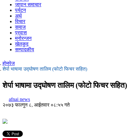
जापान समाचार
पर्यटन
अर्थ
विचार
समाज
प्रवास
मनोरन्जन
खेलकुद
सम्पादकीय
होमपेज
शेर्पा भाषामा उद्घोषण तालिम (फोटो फिचर सहित)
शेर्पा भाषामा उद्घोषण तालिम (फोटो फिचर सहित)
afnai news
२०७३ फाल्गुन ८, आईतवार ०८:५५ गते