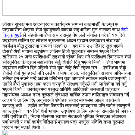
लोसार सुभकामना आदनप्रदान कार्यक्रम सम्पन्न काठमाडौँ, फाल्गुन ७ ।
पत्रकारीता क्षेत्रमा शेर्पा युवाहरुको व्यापक सहभागीता मुल नाराका साथ
शेर्पा
किदुक युएई
को सहयोगमा शेर्पा संचार समुह नेपालले संचालन गरेको १० दिने
उद्घोषण तालिम एव लोसार सुभकामना आदन प्रदान कार्यक्रम संचारको
कार्यलय बौद्ध टुसालमा सम्पन्न भएको छ । गत माघ २५ गतेबाट सुरु भएको
दोस्रो शेर्पा भाषामा उद्घोषण तालिम हिजो शुक्रवार सम्पन्न भएको थियो ।
तालिममा २५ जना प्रशिक्षार्थी सहभागी रहेका थिए भने प्रशिक्षण हिमालयन शेर्पा
सांस्कृतिक केन्द्रका महासचिव सेर्कु शेर्पाले दिनु भएको थियो । शेर्पा भाषामा
उद्घोषण तालिम दिने पहिलो शेर्पा युवा सेर्कु शेर्पा रहेका छन । प्रशिक्षक सेर्कु
शेर्पाले शेर्पा युवाहरुले पनि ठाउँ पाए भाषा, कला, सांस्कृतिको संरक्षण अभियानमा
सरिक हुन सक्ने भन्दै अवको परिर्वनत युवा जमातले ल्याउन सक्ने बताउनुभयो ।
उहाँले शेर्पा युवाहरु भाषा कला संस्कृति संरक्षण गर्नुपर्छ भनी लागेकोमा गर्व गर्नु
भएको थियो । कार्यक्रममा प्रमुख अतिथि आदिवासी जनजाती पत्रकार
महासंघका अध्यक्ष डण्ड गुरुङले संस्थाले बार्षिक रुपमा तालिमहरु संचालन गर्दै
आए पनि तालिम दिए अनुसारको शेर्पाहरु संचार माध्यममा आउन नसकेको
बताउनु भयो । उहाँले तालिम लिएपछि त्यसलाई व्यावहारमा पनि उर्तान सक्नुपर्ने
बताउनुभयो । १० दिने शेर्पा भाषामा उद्घोषण तालिम समापन समारोहको अवसर
पारि प्रशिक्षर्थी , निञ्मा मोलममा स्वायम सेवकको भुमिका निभाएका संचारका
पदधिकारी र नयाँ कार्यसमितिलाई प्रमाण पत्र प्रमुख अतिथि डण्ड गुरुङले
प्रदान गर्नु भएको थियो ।