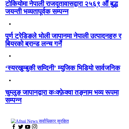
टोकियोमा नेपाली राजदूतावासद्वारा २५६९ औं बुद्ध
जयन्ती भव्यतापूर्वक सम्पन्न
पुर्ण ट्रेडिङले भोली जापानमा नेपाली उत्पादनहरु र
बियरको ब्रान्ड लन्च गर्ने
‘स्यरखुम्बुकी सम्दिनी’ म्युजिक भिडियो सार्वजनिक
चुम्लुङ जापानद्वारा कःक्फ़ेक्वा तङ्नाम भव्य रूपमा
सम्पन्न