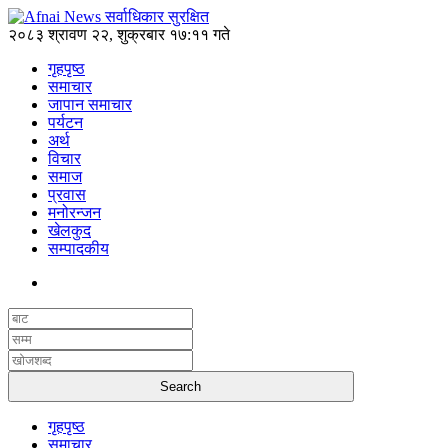
२०८३ श्रावण २२, शुक्रबार १७:११ गते
गृहपृष्ठ
समाचार
जापान समाचार
पर्यटन
अर्थ
विचार
समाज
प्रवास
मनोरन्जन
खेलकुद
सम्पादकीय
गृहपृष्ठ
समाचार