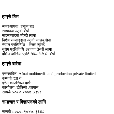
हाम्राे टिम
ब्यबस्थापक -शकुन राइ
सम्पादक -फुर्वा शेर्पा
सहसम्पादक-म्हेन्दो लामा
‍बिशेष सम्पाददाता -फुर्वा जा‌ङबु शेर्पा
नेपाल प्रतिनिधि – उत्तम श्रेष्ठ
युरोप प्रतिनिधि -ल्हाक्पा तेन्जी लामा
दक्षिण कोरिया प्रतिनिधि- गेल्छिरी शेर्पा
हाम्रो बारेमा
प्रस्तावित Afnai multimedia and production private limited
कम्पनी दर्ता नं.
प्रेस काउन्सिल दर्ता:
कार्यालय: टोकियो ,जापान
सम्पर्क :-०८० ९०४७ ३३४८
समाचार र बिज्ञापनको लागि
सम्पर्क :-०८०- ९०४७- ३३४८