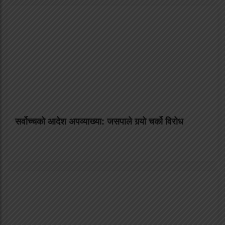
सर्वोच्चको आदेश अपव्याख्या: जसपाले गर्‍यो चर्को विरोध