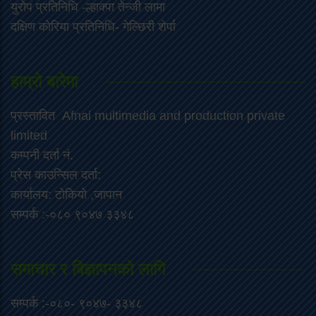
युरोप प्रतिनिधि -ल्हाक्पा तेन्जी लामा
दक्षिण कोरिया प्रतिनिधि- गेल्छिरी शेर्पा
हाम्रो बारेमा
प्रस्तावित Afnai multimedia and production private
limited
कम्पनी दर्ता नं.
प्रेस काउन्सिल दर्ता:
कार्यालय: टोकियो ,जापान
सम्पर्क :-०८० ९०४७ ३३४८
समाचार र बिज्ञापनको लागि
सम्पर्क :-०८०- ९०४७- ३३४८