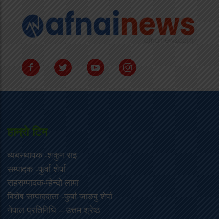
हाम्राे टिम
ब्यबस्थापक -शकुन राइ
सम्पादक -फुर्वा शेर्पा
सहसम्पादक-म्हेन्दो लामा
‍बिशेष सम्पाददाता -फुर्वा जा‌ङबु शेर्पा
नेपाल प्रतिनिधि – उत्तम श्रेष्ठ