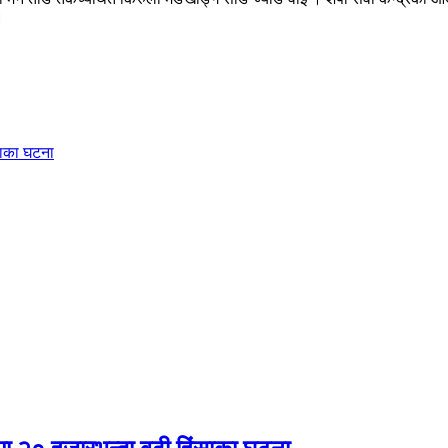
।
ंसाका घटना