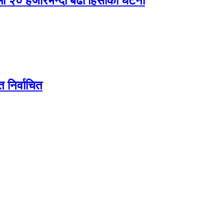
षमा २० हजारभन्दा बढी हिंसाका घटना
मत निर्वाचित