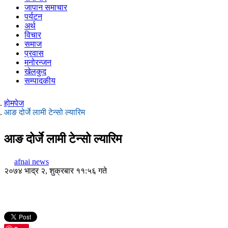
जापान समाचार
पर्यटन
अर्थ
विचार
समाज
प्रवास
मनोरन्जन
खेलकुद
सम्पादकीय
होमपेज
आङ दोर्जे लामी टेन्सो ल्यारिम
आङ दोर्जे लामी टेन्सो ल्यारिम
afnai news
२०७४ भाद्र २, शुक्रबार ११:५६ गते