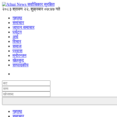
२०८३ श्रावण २२, शुक्रबार ०७:४७ गते
गृहपृष्ठ
समाचार
जापान समाचार
पर्यटन
अर्थ
विचार
समाज
प्रवास
मनोरन्जन
खेलकुद
सम्पादकीय
गृहपृष्ठ
समाचार