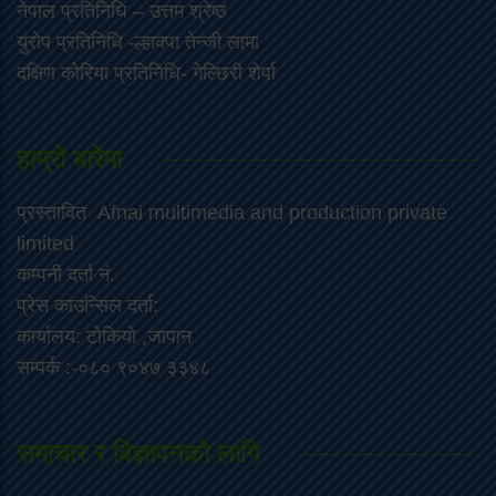
नेपाल प्रतिनिधि – उत्तम श्रेष्ठ
युरोप प्रतिनिधि -ल्हाक्पा तेन्जी लामा
दक्षिण कोरिया प्रतिनिधि- गेल्छिरी शेर्पा
हाम्रो बारेमा
प्रस्तावित Afnai multimedia and production private
limited
कम्पनी दर्ता नं.
प्रेस काउन्सिल दर्ता:
कार्यालय: टोकियो ,जापान
सम्पर्क :-०८० ९०४७ ३३४८
समाचार र बिज्ञापनको लागि