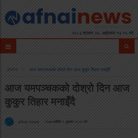
२०८३ श्रावण २४, आईतवार १३:५५ गते
होमपेज
आज यमपञ्चकको दोश्रो दिन आज कुकुर तिहार मनाइँदै
आज यमपञ्चकको दोश्रो दिन आज
कुकुर तिहार मनाइँदै
afnai news
२०७४ कार्तिक १, बुधबार ०९:५५ गते