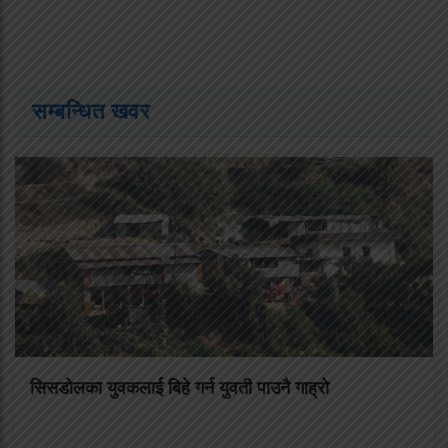
सम्बन्धित खवर
सिसडाेलका युवकलाई बिहे गर्न युवती पाउनै गाह्राे