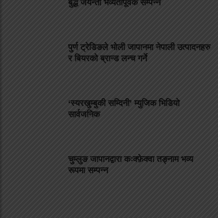
बुद्ध जयन्ती भव्यतापूर्वक सम्पन्न
पुर्ण ट्रेडिङले भोली जापानमा नेपाली उत्पादनहरु
र बियरको ब्रान्ड लन्च गर्ने
‘स्यरखुम्बुकी सम्दिनी’ म्युजिक भिडियो
सार्वजनिक
चुम्लुङ जापानद्वारा कःक्फ़ेक्वा तङ्नाम भव्य
रूपमा सम्पन्न