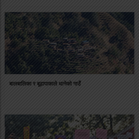
बालबालिका र बूढापाकाले धानेको गाउँ