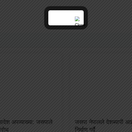
 आदेश अपव्याख्या: जसपाले
जसपा नेपालले देशब्यापी आ
विरोध
निर्माण गर्दै