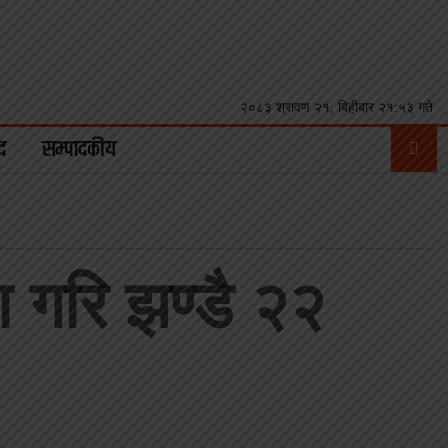
२०८३ श्रावण २१, बिहीबार २१:५३ गते
द
सम्पादकीय
ा गरि झण्डै २२