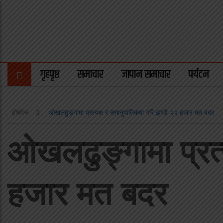
गृहपृष्ठ
समाचार
जापान समाचार
पर्यटन
होमपेज
ओखलढुङ्गामा प्रत्यक्ष र समानुपातिकमा गरि झण्डै २२ हजार मत बदर
ओखलढुङ्गामा प्रत्
हजार मत बदर