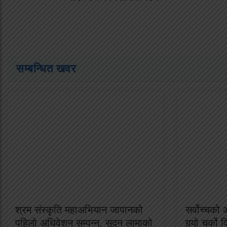
सम्बन्धित खवर
श्रम संस्कृति महाअभियान जापानको
सर्वोच्चको
पहिलो अधिवेशन सम्पन्न, सुदन लामाको
गर्‍यो चर्को 