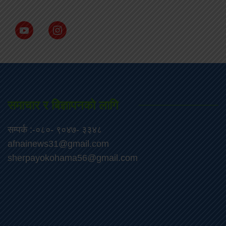
समाचार र बिज्ञापनको लागि
सम्पर्क :-०८०- ९०४७- ३३४८
afnainews31@gmail.com
sherpayokohama56@gmail.com