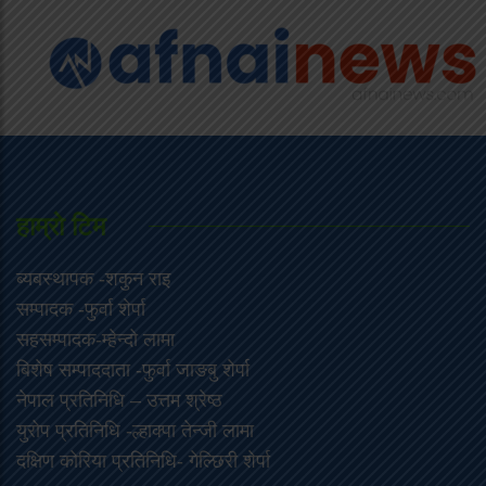
हाम्राे टिम
ब्यबस्थापक -शकुन राइ
सम्पादक -फुर्वा शेर्पा
सहसम्पादक-म्हेन्दो लामा
‍बिशेष सम्पाददाता -फुर्वा जा‌ङबु शेर्पा
नेपाल प्रतिनिधि – उत्तम श्रेष्ठ
युरोप प्रतिनिधि -ल्हाक्पा तेन्जी लामा
दक्षिण कोरिया प्रतिनिधि- गेल्छिरी शेर्पा