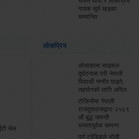
भविन थापा र लोकप्रिय
गायक सूर्य खड्का
सम्मानित
लोकप्रिय
ओसाकामा साइकल
दुर्घटनामा परी नेपाली
विद्यार्थी गम्भीर घाइते,
सहयोगको लागि अपिल
टोकियोमा नेपाली
राजदूतावासद्वारा २५६९
औं बुद्ध जयन्ती
भव्यतापूर्वक सम्पन्न
ईटी सेल
पुर्ण ट्रेडिङले भोली