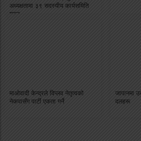
अध्यक्षतामा ३९ सदस्यीय कार्यसमिति
गठन
माओवादी केन्द्रले विप्लव नेतृत्वको
जापानमा उद
नेकपासँग पार्टी एकता गर्ने
दलहरू