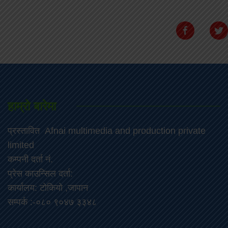
हाम्रो बारेमा
प्रस्तावित Afnai multimedia and production private
limited
कम्पनी दर्ता नं.
प्रेस काउन्सिल दर्ता:
कार्यालय: टोकियो ,जापान
सम्पर्क :-०८० ९०४७ ३३४८