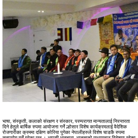
भाषा, संस्कृती, कलाको संरक्षण र संस्कार, परम्परागत मान्यतालाई निरन्तरता
दिने हेतुले बार्षिक रुपमा आयोजना गर्ने ल्होसार विशेष कार्यक्रमलाई वैदेशिक
रोजगारीका क्रममा दक्षिण कोरिया पुगेका नेपालीहरुले विशेष चाडकै रुपमा
सदुपयोग गर्ने गरेका छन् । आपसी भाइचारा, भातृत्वको माध्यमबाट विदेशमा रहेका