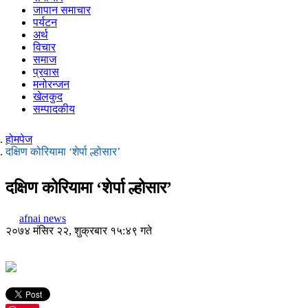
जापान समाचार
पर्यटन
अर्थ
विचार
समाज
प्रवास
मनोरन्जन
खेलकुद
सम्पादकीय
होमपेज
दक्षिण कोरियामा ‘शेर्पा ल्होसार’
दक्षिण कोरियामा ‘शेर्पा ल्होसार’
afnai news
२०७४ मंसिर २२, शुक्रबार १५:४९ गते