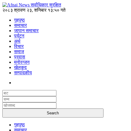
२०८३ श्रावण २३, शनिबार १३:५० गते
गृहपृष्ठ
समाचार
जापान समाचार
पर्यटन
अर्थ
विचार
समाज
प्रवास
मनोरन्जन
खेलकुद
सम्पादकीय
गृहपृष्ठ
समाचार