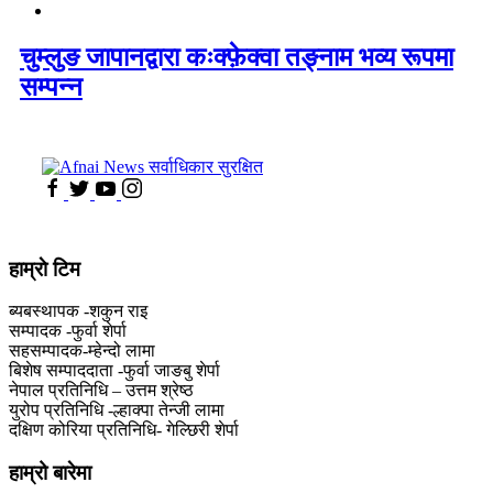
चुम्लुङ जापानद्वारा कःक्फ़ेक्वा तङ्नाम भव्य रूपमा
सम्पन्न
हाम्राे टिम
ब्यबस्थापक -शकुन राइ
सम्पादक -फुर्वा शेर्पा
सहसम्पादक-म्हेन्दो लामा
‍बिशेष सम्पाददाता -फुर्वा जा‌ङबु शेर्पा
नेपाल प्रतिनिधि – उत्तम श्रेष्ठ
युरोप प्रतिनिधि -ल्हाक्पा तेन्जी लामा
दक्षिण कोरिया प्रतिनिधि- गेल्छिरी शेर्पा
हाम्रो बारेमा