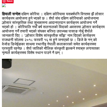
Save
हिमाली सन्देश
दक्षिण कोरिया । दक्षिण कोरियामा यसबर्षपनि विगतमा झैं लोसार
कार्यक्रम आयोजना हुने भएको छ । शेर्पा संघ दक्षिण कोरियाको आयोजनामा
ल्होसार सांस्कृतिक तथा शुभकामना आदानप्रदान कार्यक्रम आयोजना गर्ने
भएको हो । काेरियालि नयाँ बर्ष सलनालको विदाको अवसरमा ल्होसार कार्यक्रम
आयोजना गर्ने तयारी भएको संघका बरिस्ठ उपाध्यक्ष पासाङ नाेर्बु शेर्पाले
जानकारी दिए । ‘ल्होसार विशेष सांस्कृतीक साँझ’ नाम दिएको कार्यक्रम
राजधानी सोलमा २०१८ फरवरी १६ मा हुने जनाएको छ । डिजे के नन् काे
वेजोड डिजेईङका साथमा स्थानीइ नेपाली कलाकारको समेत कार्यक्रममा
प्रस्तुती रहनेछ । शेर्पा जातिको मौलिक संस्कृती झल्कने श्याब्रु लगायतका
नृत्यले कार्यक्रममा विशेष स्थान पाउने नै छन् ।