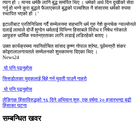
त्याग हो । मानव धर्मकै लागि बुद्ध समर्पित थिए । धर्मको अर्थ दिन दुखीको सेवा
गर्नु हो भन्ने कुरा बुद्धले फैलाएकाले बुद्धको पञ्चशिल नै संसारमा धर्मको रुपमा
स्थापित भएको हो ।’
इटालीबाट प्रतिनिधित्व गर्दै सम्मेलनमा सहभागि धर्म गुरु गेशे कुनचेक ग्याल्सेनले
दलाई लामाले दोर्जे शुग्देन धर्मलाई विभिन्न हिसाबले विरोध र निषेध गरेकाले
आफुहरु धार्मिक स्वतन्त्रताका लागि लडाई लडिरहेको बताए ।
उक्त कार्यक्रममा नवनिर्वाचित सांसद कृष्ण गोपाल श्रेष्ठ, पूर्वमन्त्री शंकर
कोइरालालगायतले सम्मेलनको शुभकामना दिएका थिए ।
News24
यो पनि पढ्नुहोस
सिसडाेलका युवकलाई बिहे गर्न युवती पाउनै गाह्राे
यो पनि पढ्नुहोस
लैङ्गिक हिंसाविरुद्धको १६ दिने अभियान शुरु, एक वर्षमा २० हजारभन्दा बढी
हिंसाका घटना
सम्बन्धित खवर