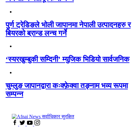
पुर्ण ट्रेडिङले भोली जापानमा नेपाली उत्पादनहरु र
बियरको ब्रान्ड लन्च गर्ने
‘स्यरखुम्बुकी सम्दिनी’ म्युजिक भिडियो सार्वजनिक
चुम्लुङ जापानद्वारा कःक्फ़ेक्वा तङ्नाम भव्य रूपमा
सम्पन्न