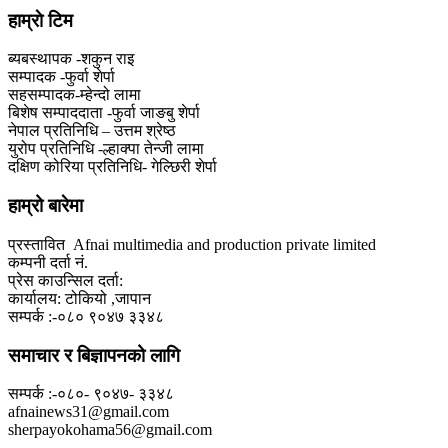
हाम्राे टिम
ब्यबस्थापक -शकुन राइ
सम्पादक -फुर्वा शेर्पा
सहसम्पादक-म्हेन्दो लामा
‍बिशेष सम्पाददाता -फुर्वा जा‌ङबु शेर्पा
नेपाल प्रतिनिधि – उत्तम श्रेष्ठ
युरोप प्रतिनिधि -ल्हाक्पा तेन्जी लामा
दक्षिण कोरिया प्रतिनिधि- गेल्छिरी शेर्पा
हाम्रो बारेमा
प्रस्तावित Afnai multimedia and production private limited
कम्पनी दर्ता नं.
प्रेस काउन्सिल दर्ता:
कार्यालय: टोकियो ,जापान
सम्पर्क :-०८० ९०४७ ३३४८
समाचार र बिज्ञापनको लागि
सम्पर्क :-०८०- ९०४७- ३३४८
afnainews31@gmail.com
sherpayokohama56@gmail.com