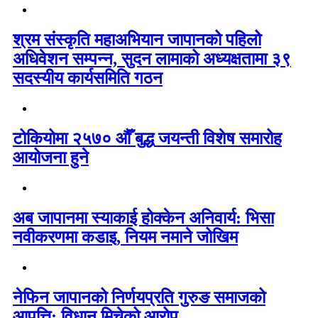
श्रम संस्कृति महाअभियान जापानको पहिलो
अधिवेशन सम्पन्न, सुदन लामाको अध्यक्षतामा ३९
सदस्यीय कार्यसमिति गठन
टोकियोमा २५७० औँ बुद्ध जयन्ती विशेष समारोह
आयोजना हुने
अब जापानमा स्याकाई होक्केन अनिवार्य: भिसा
नवीकरणमा कडाइ, नियम नमाने जोखिम
नेफिन जापानको निर्णयप्रति गुरुङ समाजको
आपत्ति: विधान मिचेको आरोप