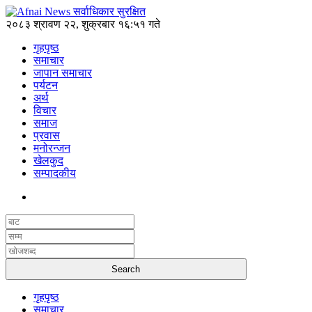
२०८३ श्रावण २२, शुक्रबार १६:५१ गते
गृहपृष्ठ
समाचार
जापान समाचार
पर्यटन
अर्थ
विचार
समाज
प्रवास
मनोरन्जन
खेलकुद
सम्पादकीय
गृहपृष्ठ
समाचार