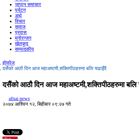
जापान समाचार
पर्यटन
अर्थ
विचार
समाज
प्रवास
मनोरन्जन
खेलकुद
सम्पादकीय
होमपेज
दसैंको आठौ दिन आज महाअष्टमी,शक्तिपीठहरुमा बलि चढाइँदै
दसैंको आठौ दिन आज महाअष्टमी,शक्तिपीठहरुमा बलि च
afnai news
२०७४ आश्विन १२, बिहीबार ०९:२७ गते