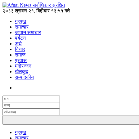
२०८३ श्रावण २१, बिहीबार १३:५१ गते
गृहपृष्ठ
समाचार
जापान समाचार
पर्यटन
अर्थ
विचार
समाज
प्रवास
मनोरन्जन
खेलकुद
सम्पादकीय
गृहपृष्ठ
समाचार