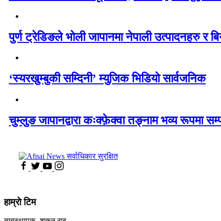
पुर्ण ट्रेडिङले भोली जापानमा नेपाली उत्पादनहरु र बिय
‘स्यरखुम्बुकी सम्दिनी’ म्युजिक भिडियो सार्वजनिक
चुम्लुङ जापानद्वारा कःक्फ़ेक्वा तङ्नाम भव्य रूपमा सम्
हाम्राे टिम
ब्यबस्थापक -शकुन राइ