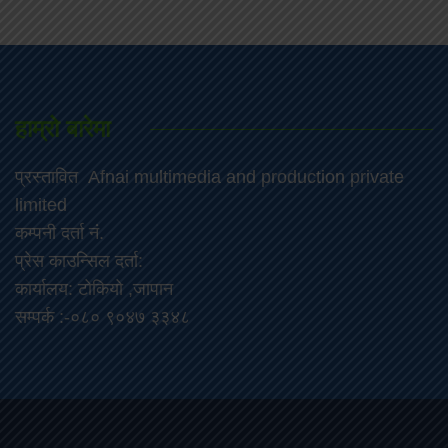
हाम्रो बारेमा
प्रस्तावित Afnai multimedia and production private
limited
कम्पनी दर्ता नं.
प्रेस काउन्सिल दर्ता:
कार्यालय: टोकियो ,जापान
सम्पर्क :-०८० ९०४७ ३३४८