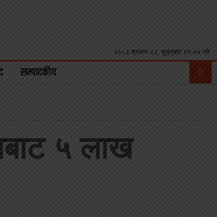
२०८३ श्रावण २२, शुक्रबार २१:०४ गते
द
सम्पादकीय
सनबाट ५ लाख