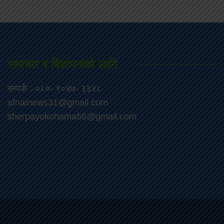
समाचार र बिज्ञापनको लागि
सम्पर्क :-०८०- ९०४७- ३३४८
afnainews31@gmail.com
sherpayokohama56@gmail.com