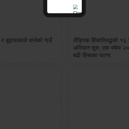
र बूढापाकाले धानेको गाउँ
लैङ्गिक हिंसाविरुद्धको १६ 
अभियान शुरु, एक वर्षमा २
बढी हिंसाका घटना