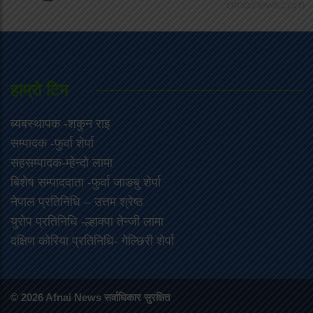
हाम्राे टिम
ब्यबस्थापक -शकुन राइ
सम्पादक -फुर्वा शेर्पा
सहसम्पादक-म्हेन्दो लामा
‍बिशेष सम्पाददाता -फुर्वा जा‌ङबु शेर्पा
नेपाल प्रतिनिधि – उत्तम श्रेष्ठ
युरोप प्रतिनिधि -ल्हाक्पा तेन्जी लामा
दक्षिण कोरिया प्रतिनिधि- गेल्छिरी शेर्पा
© 2026 Afnai News सर्वाधिकार सुरक्षित