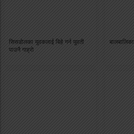
सिसडाेलका युवकलाई बिहे गर्न युवती
बालबालिका 
पाउनै गाह्राे