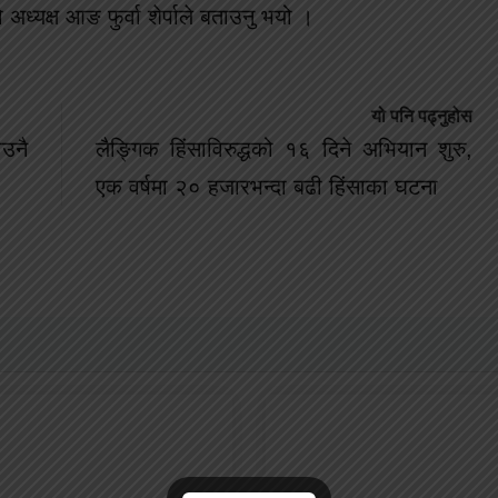
अध्यक्ष आङ फुर्वा शेर्पाले बताउनु भयो ।
यो पनि पढ्नुहोस
उनै
लैङ्गिक हिंसाविरुद्धको १६ दिने अभियान शुरु,
एक वर्षमा २० हजारभन्दा बढी हिंसाका घटना