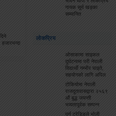
भविन थापा र लोकप्रिय
गायक सूर्य खड्का
सम्मानित
दिने
लोकप्रिय
० हजारभन्दा
ओसाकामा साइकल
दुर्घटनामा परी नेपाली
विद्यार्थी गम्भीर घाइते,
सहयोगको लागि अपिल
टोकियोमा नेपाली
राजदूतावासद्वारा २५६९
औं बुद्ध जयन्ती
भव्यतापूर्वक सम्पन्न
पुर्ण ट्रेडिङले भोली