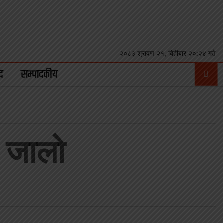
२०८३ श्रावण २१, बिहीबार २०:२४ गते
द
सम्पादकीय
 जालो