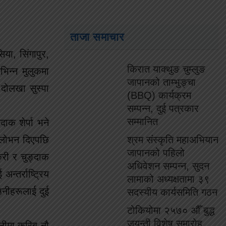
ताजा समाचार
या, सिंगापुर,
किरात याक्थुङ चुम्लुङ
िभिन्न मुलुकमा
जापानको ताम्भुङ्चा
 दोलखा सुस्पा
(BBQ) कार्यक्रम
सम्पन्न, दुई पत्रकार
सम्मानित
ाक शेर्पा भने
्रलोभन दिएपछि
श्रम संस्कृति महाअभियान
जापानको पहिलो
ुरी र चुङ्दाक
अधिवेशन सम्पन्न, सुदन
्तर्राष्ट्रिय
लामाको अध्यक्षतामा ३९
उनीहरूलाई दुई
सदस्यीय कार्यसमिति गठन
टोकियोमा २५७० औँ बुद्ध
जयन्ती विशेष समारोह
्लीमा करिब नौ