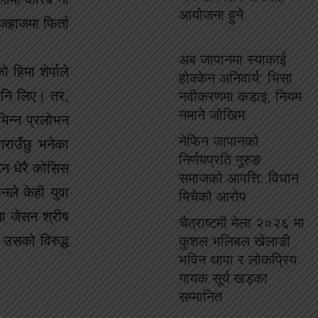
आयोजना हुने
जहाजमा फिर्ता
अब जापानमा स्याकाई
हिमा शेर्पाले
होक्केन अनिवार्य: भिसा
पनि लिए। तर,
नवीकरणमा कडाइ, नियम
नमाने जोखिम
भिन्न प्रलोभन
नेफिन जापानको
गराउँछु भनेका
निर्णयप्रति गुरुङ
ट्न धेरै कोसिस
समाजको आपत्ति: विधान
नले केही युवा
मिचेको आरोप
मा जेसन श्रीष
चैत्राष्टमी मेला २०२६ मा
 उसको विरुद्ध
कुशल भलिबल खेलाडी
भविन थापा र लोकप्रिय
गायक सूर्य खड्का
सम्मानित