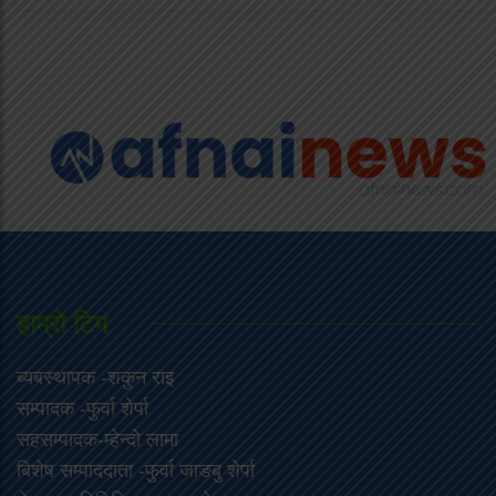
हाम्राे टिम
ब्यबस्थापक -शकुन राइ
सम्पादक -फुर्वा शेर्पा
सहसम्पादक-म्हेन्दो लामा
‍बिशेष सम्पाददाता -फुर्वा जा‌ङबु शेर्पा