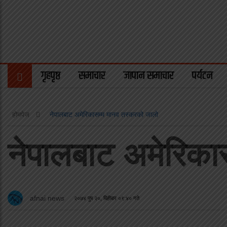
गृहपृष्ठ
समाचार
जापान समाचार
पर्यटन
होमपेज
नेपालबाट अमेरिकासम्म मानव तस्करको जालो
नेपालबाट अमेरिका
afnai news
२०७४ पुष २०, बिहीबार ०९:४० गते