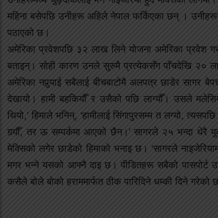
महिना बसेपछि उनीहरू अहिले नेपाल फर्किएका छन् । उनीहरूस
पठाएको छ।
अमेरिका प्रवेशपछि ३२ लाख लिने योजना अमेरिका प्रवेश गराए
बताइन्। सोही कारण उनले सुरुमै प्रत्येकसँग पाँचदेखि २०
अमेरिका नपुर्‍याई सबैलाई बीचबाटोमै अलपत्र छाडेर सागर बे
देखायो। हामी बहकियौँ र उसैको पछि लाग्यौँ। उसले मलेसिया, 
थियो,’ हिमाले भनिन्, ‘हामीलाई सिंगापुरसम्म त लग्यो, त्यसपछ
गर्‍यौँ, तर ऊ सम्पर्कमा आएको छैन।’ सागरले २५ भन्दा धेरै 
मेक्सिको लगेर छाडेको हिमाको भनाइ छ। ‘सागरले नाइजेरियाम
मगर भन्ने यसको आफ्नै दाइ छ। पीडितहरू सबैको पासपोर्ट उस
कसैले बोले बोको हराममार्फत ठीक पारिदिने धम्की दिने गरेको 