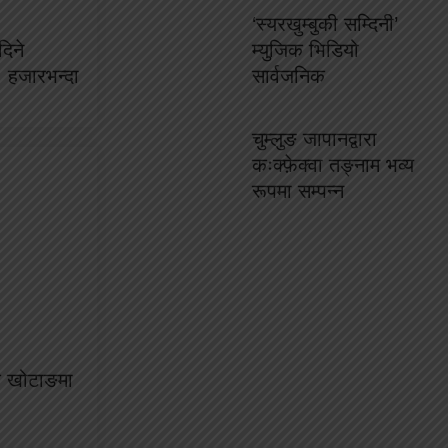
‘स्यरखुम्बुकी सम्दिनी’
दिने
म्युजिक भिडियो
० हजारभन्दा
सार्वजनिक
चुम्लुङ जापानद्वारा
कःक्फ़ेक्वा तङ्नाम भव्य
रूपमा सम्पन्न
रक खोटाङमा