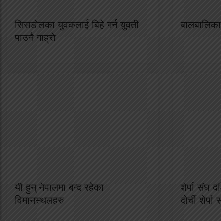
सिसडाेलका युवकलाई बिहे गर्न युवती
बालबालिका 
पाउनै गाह्राे
यी हुन् नेपालमा बन्द रहेका
शेर्पा संघ द
विमानस्थलहरु
दोर्ची शेर्पा