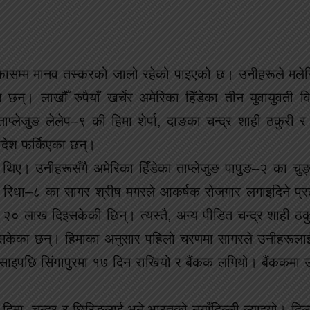
रिकासम्म मानव तस्करको जालो रहेको पाइएको छ। उनीहरूले मलेसि
का छन्। लाखौँ रुपैयाँ खर्चेर अमेरिका हिँडेका तीन युवायुवती व
्लेजुङ लेलेप–९ की हिमा शेर्पा, दाङका चन्द्र शाही ठकुरी र
्वदेश फर्किएका छन्।
 थिए। उनीहरूसँगै अमेरिका हिँडेका ताप्लेजुङ पापुङ–२ का चुङ्द
लुङ रिधा–८ का सागर श्रीष मगरले आकर्षक रोजगार लगाइदिने प
० लाख दिइसकेकी छिन्। त्यस्तै, अन्य पीडित चन्द्र शाही ठक
ाइसकेका छन्। हिमाका अनुसार पहिलो चरणमा सागरले उनीहरूलाई अन
बसाइपछि सिंगापुरमा १७ दिन राखियो र बैंकक लगियो। बैंककमा 
। हिमा, चन्द्र र छिरिङलाई भने भारतको नयाँदिल्ली ल्याइयो। दिल