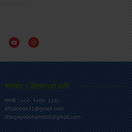
समाचार र बिज्ञापनको लागि
सम्पर्क :-०८०- ९०४७- ३३४८
afnainews31@gmail.com
sherpayokohama56@gmail.com