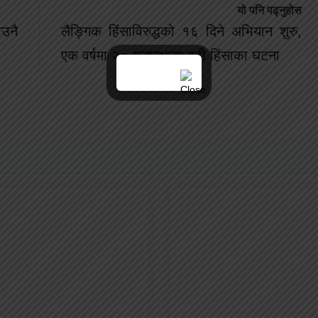
यो पनि पढ्नुहोस
उनै
लैङ्गिक हिंसाविरुद्धको १६ दिने अभियान शुरु,
एक वर्षमा २० हजारभन्दा बढी हिंसाका घटना