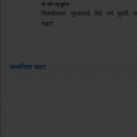
यो पनि पढ्नुहोस
सिसडाेलका युवकलाई बिहे गर्न युवती पा
गाह्राे
सम्बन्धित खवर