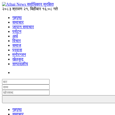
२०८३ श्रावण २१, बिहीबार १६:०८ गते
गृहपृष्ठ
समाचार
जापान समाचार
पर्यटन
अर्थ
विचार
समाज
प्रवास
मनोरन्जन
खेलकुद
सम्पादकीय
गृहपृष्ठ
समाचार