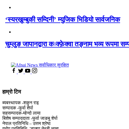
‘स्यरखुम्बुकी सम्दिनी’ म्युजिक भिडियो सार्वजनिक
चुम्लुङ जापानद्वारा कःक्फ़ेक्वा तङ्नाम भव्य रूपमा सम्
हाम्राे टिम
ब्यबस्थापक -शकुन राइ
सम्पादक -फुर्वा शेर्पा
सहसम्पादक-म्हेन्दो लामा
‍बिशेष सम्पाददाता -फुर्वा जा‌ङबु शेर्पा
नेपाल प्रतिनिधि – उत्तम श्रेष्ठ
युरोप प्रतिनिधि -ल्हाक्पा तेन्जी लामा