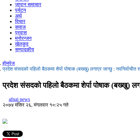
जापान समाचार
पर्यटन
अर्थ
विचार
समाज
प्रवास
मनोरन्जन
खेलकुद
सम्पादकीय
होमपेज
प्रदेश संसदको पहिलो बैठकमा शेर्पा पोषाक (बख्खु) लगाएर जान्छु : नवनिर्वाचीत
प्रदेश संसदको पहिलो बैठकमा शेर्पा पोषाक (बख्खु) लग
afnai news
२०७४ मंसिर २६, मंगलवार १०:२५ गते