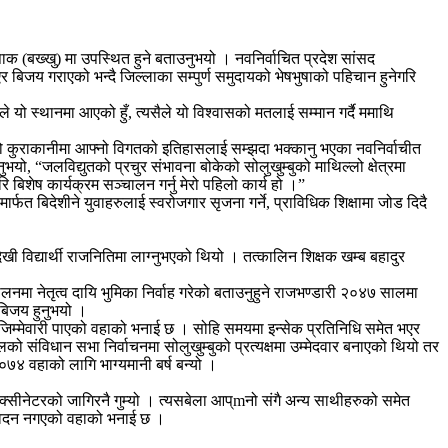
षाक (बख्खु) मा उपस्थित हुने बताउनुभयो । नवनिर्वाचित प्रदेश सांसद
 बिजय गराएको भन्दै जिल्लाका सम्पुर्ण समुदायको भेषभुषाको पहिचान हुनेगरि
 यो स्थानमा आएको हुँ, त्यसैले यो विश्वासको मतलाई सम्मान गर्दै ममाथि
को कुराकानीमा आफ्नो विगतको इतिहासलाई सम्झदा भक्कानु भएका नवनिर्वाचीत
यो, “जलविद्युतको प्रचुर संभावना बोकेको सोलुखुम्बुको माथिल्लो क्षेत्रमा
ि बिशेष कार्यक्रम सञ्चालन गर्नु मेरो पहिलो कार्य हो ।”
मार्फत बिदेशीने युवाहरुलाई स्वरोजगार सृजना गर्ने, प्राविधिक शिक्षामा जोड दिदै
 विद्यार्थी राजनितिमा लाग्नुभएको थियो । तत्कालिन शिक्षक खम्ब बहादुर
ा नेतृत्व दायि भुमिका निर्वाह गरेको बताउनुहुने राजभण्डारी २०४७ सालमा
 बिजय हुनुभयो ।
त जिम्मेवारी पाएको वहाको भनाई छ । सोहि समयमा इन्सेक प्रतिनिधि समेत भएर
 संविधान सभा निर्वाचनमा सोलुखुम्बुको प्रत्यक्षमा उम्मेदवार बनाएको थियो तर
७४ वहाको लागि भाग्यमानी बर्ष बन्यो ।
्सीनेटरको जागिरनै गुम्यो । त्यसबेला आप्mनो संगै अन्य साथीहरुको समेत
ावेदन नगएको वहाको भनाई छ ।