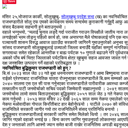
Save
मंसिर २५,भोजराज कार्की, सोलुखुम्बु-
सोलुखुम्बु प्रदेश सभा
(ख) का नवनिर्वाचित 
राजभण्डारीले सोलु एफ एमको कार्यक्रम समय सन्दर्भमा कुराकानी गर्नुहुदै आफु 
संसद बैठकमा सहभागी हुने बताउनुभयो ।
वहाले भन्नुभयो, “मलाई चुनाव लड्दै गर्दा पराजीत गराउन विपक्षीले जातीय नारा 
लगाईएको भ्रम तोड्नु पहिलो कार्य हो, जस अन्तरगत मैले पोषाकलाई पनि एक मा
पञ्चायती शासन विरुद्ध आवाज उठाउँदा सरकारी जागिरनै गुमाउनुपरेको अनुभव स
सांसद राजभण्डारी सोलुखुम्बुलाई उज्यालो जिल्ला बनाउँदै यहाँका सम्पुर्ण नागरि
सगरमाथा समेत रहेकाले आन्तरीक र बाह्य पर्यटक १० गुणाले बढाउने गरि पुर्वधारको ब
अबको पाँच बर्ष भित्र जिल्लाको पर्यटकिय क्षेत्र खुम्बुमा सहज आवजत जावत गर्न खुम
दक्ष जनशक्ति उत्पादन गर्ने वहाको प्रतिबद्धता छ ।
नवनिर्वाचित बुद्धिकुमार राजभण्डारी को हुन् ?
बि.सं २०२३ साल जेठ २२ गते बुबा धननारयण राजभण्डारी र आमा बिष्णुमाया राजभण
राईको प्रेरणाबाट राजनितिक यात्रा रोज्नुभएका राजभण्डारीले बि.कम सम्मको अध
२०४० सालमा एस एल सी पास गर्नुभएका राजभण्डारीले पारीवारीक अवस्था कम्जोर
तत्कालीन पाटी जनमोर्चाको सचिव पदको जिम्मेवारी सह्माल्नुभयो । २०४९ सालमा
जनमोर्चामा लामो समय बिताउनुभएका बुद्धिकुमार २०५१ साल जेठ ३ गते नेकपा एमा
काम गर्नुभयो । २०५३ साल मंसिर २२ देखी २०६५ साल सम्म नेकपा एमालेको प्रमुख
नेकपा मओवादीका गोपाल किराँतीबाट हार बेहोर्नुप¥यो । पाटीले २०७० को संविध
राजनितिले सरकारी जागीर गयो तर राजनितिलेनै संसद प्रतिनिधि बनायो ।
बुद्धिकुमार राजभण्डारीलाई सरकारी जागिर समेत मिलेको थियो । तर २०४६ सालमा
जागिर गएको वहाको भनाई छ । बिना कारण जागिर गुमाउनुपर्दा लोकतन्त्र आएप
देश र जनताको लागि आफ्नो ज्यान समेत बाजी राखेर राजनितिमा अगाडी बढ्नुभए