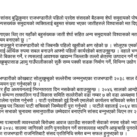
सांसद बुद्धिकुमार राजभण्डारीले पहिलो प्रदेश संसदको बैठकमा शेर्पा समुदायको पो
अल्पसख्यंक समुदायको व्यक्तिलाई बहुमत संख्या भएका जातीहरुले विश्वासको मत दिएर
लगाएका थिए तर यहाँको बहुसंख्यक जाती शेर्पा सहित अन्य समुदायको विश्वासको मतले
ध्यम बनाएको छु ।”
ुनाउनुहुने राजभण्डारीको यो जिबनकै पहिलो खुसीको क्षण रहेको छ । सोलुएफ एम
कलाई आर्थिक रुपमा सबल बनाउने आफ्नो पहिलो कार्यरहेको बताउनुहुन्छ । वहाले भन्नुभ
िकास गर्ने, र त्यसलाई आवश्यक खाद्यन्न जिल्लाकै तल्लो क्षेत्रमा उत्पादन गर्ने गर
्बुपासाङ ल्हामु गाउँपालीकाको सुर्के सम्म पक्की सडक निर्माण गर्ने, विभिन्न उद्योग 
्डारीको कोखबाट सोलुखुम्बुको सल्लेरीमा जन्मनुभएका राजभण्डारी २०३८ साल देखी
्ययन पुरा गर्नुभएको छ ।
 हुँदा अध्ययनलाई निरन्ततरता दिन नसकेको बताउनुहुन्छ । २०४६ सालको आन्दोलनम
 सम्पन्न तत्कालिन गाउँ विकास समिति सल्लेरीको वडा नम्बर ७ को वडा अध्यक्षमा
लेमा प्रवेश गर्नुभयो । पाटी प्रवेशको दुई दिनमै एमालेको कार्यलय सचिवको समे
 पद जिल्ला पाटी सचिवको जिम्मेवारी पुरा गर्नुभयो । पाटीले वहालाई २०६४ सालको
ान सभाको चुनावमा समानुपातीक उम्मेदवार बनाएपनि सांसद बन्नुभएको थिएन तर २०
 पञ्चायती व्यवस्थाको बिरोधमा आवज उठाउँदा सरकारी सेवाको रुपमा रहेको भ्याक
छि २०४८ सालमा जागिरको लागि पुनरावेदन गर्ने सरसल्लाह भएपनि आफुचाहि पुनर
का राजभण्डारी राजनितिबाटै संसद प्रतिनिधि समेत बन्न सफल हुनुभएको छ ।