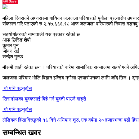
Save
महिला दिवसको अगवसरमा गायिका जलजला परियारको मृगौला प्रत्यारोप उपचारक
संकलन गरि पठाएको रु २,१७,६६६.९८ आज जलजला परियारको निवास गङ्गबु गणेश
सहयोगीहरुको नामावाली यस प्रकार रहेको छ
आङ छिरिङ शेर्पा
कुमार पुन
जीवन राई
सन्देश गुरुङ
मौसमी शाही रहेका छन । परियारको बारेमा सामाजिक सन्जालमा सहयोगको अपिल 
जलजला परियार भोलि बिहान इन्डिय मृगौला प्रयारोपनका लागि जाँदै छिन । शृग्
यो पनि पढ्नुहोस
सिसडाेलका युवकलाई बिहे गर्न युवती पाउनै गाह्राे
यो पनि पढ्नुहोस
लैङ्गिक हिंसाविरुद्धको १६ दिने अभियान शुरु, एक वर्षमा २० हजारभन्दा बढी हि
सम्बन्धित खवर