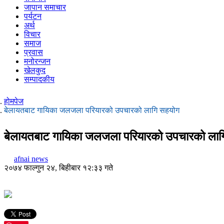
जापान समाचार
पर्यटन
अर्थ
विचार
समाज
प्रवास
मनोरन्जन
खेलकुद
सम्पादकीय
होमपेज
बेलायतबाट गायिका जलजला परियारको उपचारको लागि सहयोग
बेलायतबाट गायिका जलजला परियारको उपचारको ला
afnai news
२०७४ फाल्गुन २४, बिहीबार १२:३३ गते