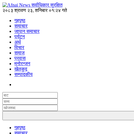
२०८३ श्रावण २३, शनिबार ०१:२४ गते
गृहपृष्ठ
समाचार
जापान समाचार
पर्यटन
अर्थ
विचार
समाज
प्रवास
मनोरन्जन
खेलकुद
सम्पादकीय
गृहपृष्ठ
समाचार