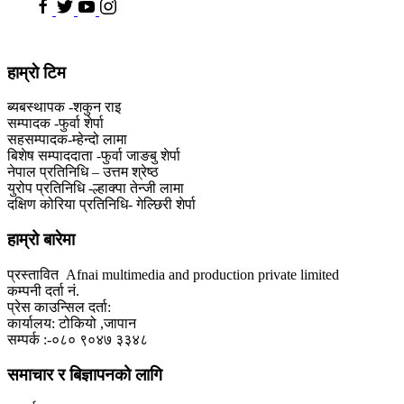
हाम्राे टिम
ब्यबस्थापक -शकुन राइ
सम्पादक -फुर्वा शेर्पा
सहसम्पादक-म्हेन्दो लामा
‍बिशेष सम्पाददाता -फुर्वा जा‌ङबु शेर्पा
नेपाल प्रतिनिधि – उत्तम श्रेष्ठ
युरोप प्रतिनिधि -ल्हाक्पा तेन्जी लामा
दक्षिण कोरिया प्रतिनिधि- गेल्छिरी शेर्पा
हाम्रो बारेमा
प्रस्तावित Afnai multimedia and production private limited
कम्पनी दर्ता नं.
प्रेस काउन्सिल दर्ता:
कार्यालय: टोकियो ,जापान
सम्पर्क :-०८० ९०४७ ३३४८
समाचार र बिज्ञापनको लागि