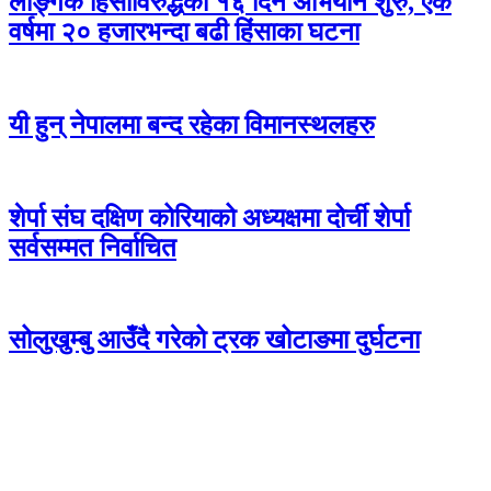
लैङ्गिक हिंसाविरुद्धको १६ दिने अभियान शुरु, एक
वर्षमा २० हजारभन्दा बढी हिंसाका घटना
यी हुन् नेपालमा बन्द रहेका विमानस्थलहरु
शेर्पा संघ दक्षिण कोरियाको अध्यक्षमा दोर्ची शेर्पा
सर्वसम्मत निर्वाचित
सोलुखुम्बु आउँदै गरेको ट्रक खोटाङमा दुर्घटना