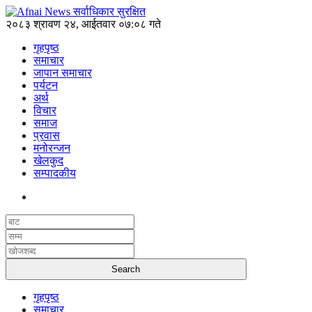
२०८३ श्रावण २४, आईतवार ०७:०८ गते
गृहपृष्ठ
समाचार
जापान समाचार
पर्यटन
अर्थ
विचार
समाज
प्रवास
मनोरन्जन
खेलकुद
सम्पादकीय
गृहपृष्ठ
समाचार