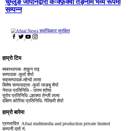
चुम्लुङ जापानद्वारा कःक्फ़ेक्वा तङ्नाम भव्य रूपमा
सम्पन्न
हाम्राे टिम
ब्यबस्थापक -शकुन राइ
सम्पादक -फुर्वा शेर्पा
सहसम्पादक-म्हेन्दो लामा
‍बिशेष सम्पाददाता -फुर्वा जा‌ङबु शेर्पा
नेपाल प्रतिनिधि – उत्तम श्रेष्ठ
युरोप प्रतिनिधि -ल्हाक्पा तेन्जी लामा
दक्षिण कोरिया प्रतिनिधि- गेल्छिरी शेर्पा
हाम्रो बारेमा
प्रस्तावित Afnai multimedia and production private limited
कम्पनी दर्ता नं.