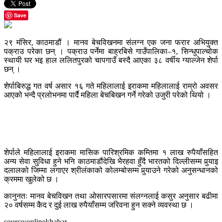
Save
२९ मंसिर, काठमाडौं । मानव बेचविखनमा संलग्न एक जना फरार अभियुक्त
पक्राउ परेका छन् । पक्राउ पर्नेमा बाह्रबिसे गाउँपालिका–१, सिन्धुपाल्चोक
स्थायी घर भइ हाल ललितपुरको चापगाउँ बस्दै आएका ३८ वर्षीय ग्याल्जेन शेर्पा
छन् ।
शेर्पाबिरुद्ध गत वर्ष असार १६ गते महिलालाई इराकमा महिलालाई राम्रो अवसर
आएको भन्दै प्रलोभनमा पार्दै महिला बेचबिखन गर्ने गरेको उजुरी परेको थियो ।
शेर्पाले महिलालाई इराकमा मासिक पारिश्रमिक कम्तिमा १ लाख रुपैयाँसहित
अन्य सेवा सुविधा हुने भनि काठमाडौंदेखि भैरहवा हुँदै भारतको दिल्लीसम्म पुर्‍याइ
दलालको जिम्मा लगाएर श्रीलंकाको कोलम्बोसम्म पुर्‍याउने गरेको अनुसन्धानको
क्रममा खुलेको छ ।
कानुनतः मानव बेचविखन तथा ओसारपसारमा संलग्नलाई कसुर अनुसार बढीमा
२० वर्षसम्म कैद र दुई लाख रुपैयाँसम्म जरिवना हुन सक्ने व्यवस्था छ ।
source:onlinekhabar