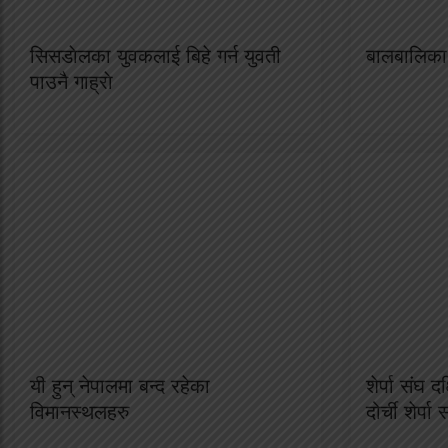
सिसडाेलका युवकलाई बिहे गर्न युवती
बालबालिका 
पाउनै गाह्राे
यी हुन् नेपालमा बन्द रहेका
शेर्पा संघ द
विमानस्थलहरु
दोर्ची शेर्पा