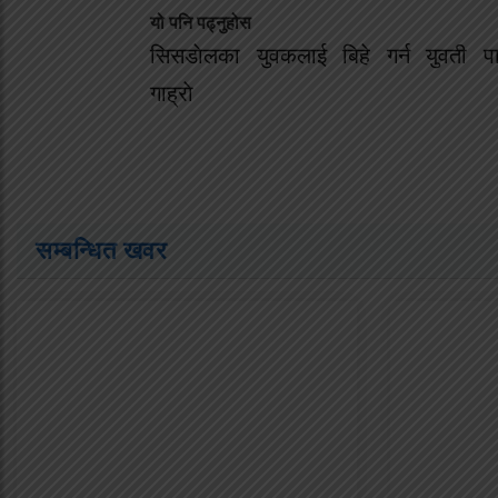
यो पनि पढ्नुहोस
सिसडाेलका युवकलाई बिहे गर्न युवती पा
गाह्राे
सम्बन्धित खवर