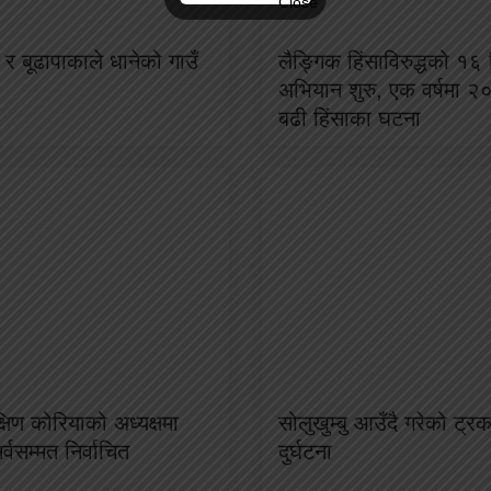
र बूढापाकाले धानेको गाउँ
लैङ्गिक हिंसाविरुद्धको १६ 
अभियान शुरु, एक वर्षमा २
बढी हिंसाका घटना
क्षिण कोरियाको अध्यक्षमा
सोलुखुम्बु आउँदै गरेको ट्
 सर्वसम्मत निर्वाचित
दुर्घटना