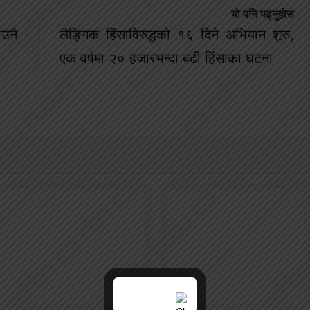
यो पनि पढ्नुहोस
उनै
लैङ्गिक हिंसाविरुद्धको १६ दिने अभियान शुरु,
एक वर्षमा २० हजारभन्दा बढी हिंसाका घटना