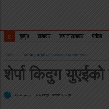
गृहपृष्ठ
समाचार
जापान समाचार
पर्यटन
होमपेज
शेर्पा किदुग युएईको लोसार कार्यक्रम भव्य रुपमा सम्पन्न
शेर्पा किदुग युएईको
afnai news
२०७४ फाल्गुन ८, मंगलवार १४:१४ गते