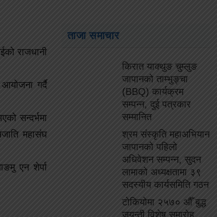
ताजा समाचार
ुएईको राजधानी
किरात याक्थुङ चुम्लुङ
जापानको ताम्भुङ्चा
 आयोजना गर्दै
(BBQ) कार्यक्रम
सम्पन्न, दुई पत्रकार
सम्मानित
भएको सन्दर्भमा
नजाति महासंघ
श्रम संस्कृति महाअभियान
जापानको पहिलो
अधिवेशन सम्पन्न, सुदन
ङमु एन शेर्पा
लामाको अध्यक्षतामा ३९
सदस्यीय कार्यसमिति गठन
टोकियोमा २५७० औँ बुद्ध
जयन्ती विशेष समारोह