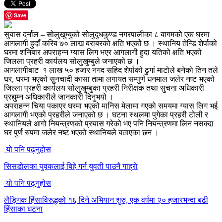
Save
सुबास दर्नाल – सोलुखुम्बुको सोलुदुधकुण्ड नगरपालीका ८ बागमको एक घरमा
आगलागी हुदाँ करिब ७० लाख बराबरको क्षति भएकोे छ । स्थानिय तेन्डि शेर्पाको
घरमा शनिबार अपराहन्न ग्यास लिग भएर आगलागी हुदा यतिको क्षति भएको
जिलला प्रहरी कार्यलय सोलुखुम्बुले जनाएको छ ।
आगलागीबाट १ लाख ५० हजार नगद सहिद शेर्पाको ढुगां माटोले बनेको तिन तले
घर, घरमा भएको सुनचादी कासा तामा लगायत सम्पुर्ण धनमाल जलेर नष्ट भएको
जिल्ला प्रहरी कार्यलय सोलुखुम्बुका प्रहरी निरीक्षक तथा सुचना अधिकारी
प्रद्युम्न अधिकारीले जानकारी दिनुभयो ।
अपराहन्न चिया पकाएर घरमा भएको मानिस मेलामा गएको समयमा ग्यास लिग भई
आगलागी भएको प्रहरीले जनाएको छ । घटना स्थलमा पुगेका प्रहरी टोली र
स्थानियले आगो नियन्त्रणको प्रयास गरेको भए पनि नियन्त्रणमा लिन नसक्दा
घर पुर्ण रुपमा जलेर नष्ट भएको स्थानियले बताएका छन ।
यो पनि पढ्नुहोस
सिसडाेलका युवकलाई बिहे गर्न युवती पाउनै गाह्राे
यो पनि पढ्नुहोस
लैङ्गिक हिंसाविरुद्धको १६ दिने अभियान शुरु, एक वर्षमा २० हजारभन्दा बढी
हिंसाका घटना