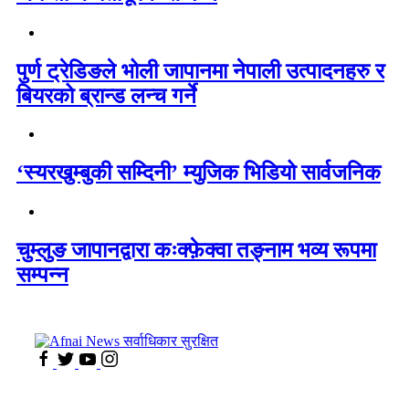
पुर्ण ट्रेडिङले भोली जापानमा नेपाली उत्पादनहरु र
बियरको ब्रान्ड लन्च गर्ने
‘स्यरखुम्बुकी सम्दिनी’ म्युजिक भिडियो सार्वजनिक
चुम्लुङ जापानद्वारा कःक्फ़ेक्वा तङ्नाम भव्य रूपमा
सम्पन्न