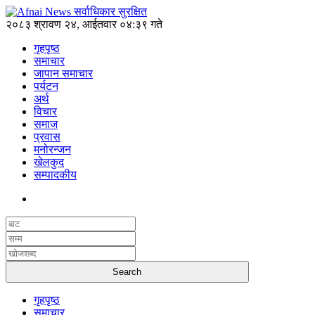
२०८३ श्रावण २४, आईतवार ०४:३९ गते
गृहपृष्ठ
समाचार
जापान समाचार
पर्यटन
अर्थ
विचार
समाज
प्रवास
मनोरन्जन
खेलकुद
सम्पादकीय
गृहपृष्ठ
समाचार