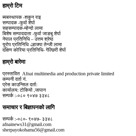
हाम्राे टिम
ब्यबस्थापक -शकुन राइ
सम्पादक -फुर्वा शेर्पा
सहसम्पादक-म्हेन्दो लामा
‍बिशेष सम्पाददाता -फुर्वा जा‌ङबु शेर्पा
नेपाल प्रतिनिधि – उत्तम श्रेष्ठ
युरोप प्रतिनिधि -ल्हाक्पा तेन्जी लामा
दक्षिण कोरिया प्रतिनिधि- गेल्छिरी शेर्पा
हाम्रो बारेमा
प्रस्तावित Afnai multimedia and production private limited
कम्पनी दर्ता नं.
प्रेस काउन्सिल दर्ता:
कार्यालय: टोकियो ,जापान
सम्पर्क :-०८० ९०४७ ३३४८
समाचार र बिज्ञापनको लागि
सम्पर्क :-०८०- ९०४७- ३३४८
afnainews31@gmail.com
sherpayokohama56@gmail.com