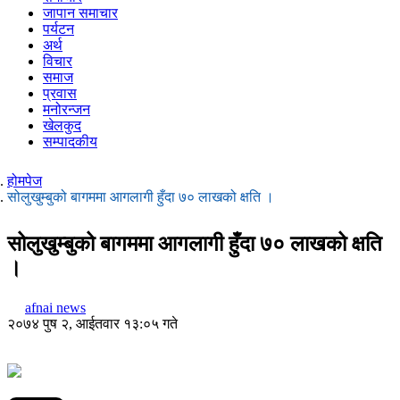
जापान समाचार
पर्यटन
अर्थ
विचार
समाज
प्रवास
मनोरन्जन
खेलकुद
सम्पादकीय
होमपेज
सोलुखुम्बुको बागममा आगलागी हुँदा ७० लाखको क्षति ।
सोलुखुम्बुको बागममा आगलागी हुँदा ७० लाखको क्षति
।
afnai news
२०७४ पुष २, आईतवार १३:०५ गते