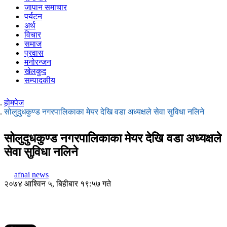
जापान समाचार
पर्यटन
अर्थ
विचार
समाज
प्रवास
मनोरन्जन
खेलकुद
सम्पादकीय
होमपेज
सोलुदुधकुण्ड नगरपालिकाका मेयर देखि वडा अध्यक्षले सेवा सुविधा नलिने
सोलुदुधकुण्ड नगरपालिकाका मेयर देखि वडा अध्यक्षले
सेवा सुविधा नलिने
afnai news
२०७४ आश्विन ५, बिहीबार १९:५७ गते