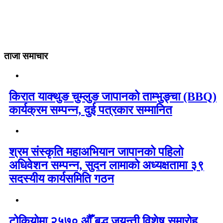
ताजा समाचार
किरात याक्थुङ चुम्लुङ जापानको ताम्भुङ्चा (BBQ)
कार्यक्रम सम्पन्न, दुई पत्रकार सम्मानित
श्रम संस्कृति महाअभियान जापानको पहिलो
अधिवेशन सम्पन्न, सुदन लामाको अध्यक्षतामा ३९
सदस्यीय कार्यसमिति गठन
टोकियोमा २५७० औँ बुद्ध जयन्ती विशेष समारोह