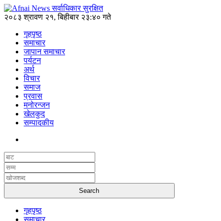
२०८३ श्रावण २१, बिहीबार २३:४० गते
गृहपृष्ठ
समाचार
जापान समाचार
पर्यटन
अर्थ
विचार
समाज
प्रवास
मनोरन्जन
खेलकुद
सम्पादकीय
गृहपृष्ठ
समाचार