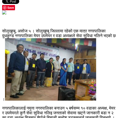
Save
सोलुखुम्बु, असोज ५ । सोलुखुम्बु जिल्लामा रहेको एक मात्र नगरपालिका
दुधकुण्ड नगरपालिका मेयर उपमेयर र वडा अध्यक्षले सेवा सुविधा नलिने भएको छ
।
नगरपालिकालाई नमुना नगरपालिका बनाउन ५ बर्षसम्म १० वडाका अध्यक्ष, मेयर
र उपमेयरले कुनै सेवा सुविधा नलिइ जनताको सेवामा खट्ने जानकारी बडा न २
का वडा अध्यक्ष मिङमार शेर्पाले हिमाली सन्देश डटकमलाई जानकारी दिनुभयो ।