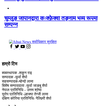
चुम्लुङ जापानद्वारा कःक्फ़ेक्वा तङ्नाम भव्य रूपमा
सम्पन्न
हाम्राे टिम
ब्यबस्थापक -शकुन राइ
सम्पादक -फुर्वा शेर्पा
सहसम्पादक-म्हेन्दो लामा
‍बिशेष सम्पाददाता -फुर्वा जा‌ङबु शेर्पा
नेपाल प्रतिनिधि – उत्तम श्रेष्ठ
युरोप प्रतिनिधि -ल्हाक्पा तेन्जी लामा
दक्षिण कोरिया प्रतिनिधि- गेल्छिरी शेर्पा