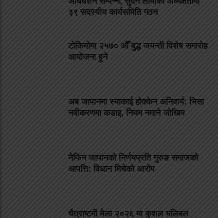
अधिवेशन सम्पन्न, सुदन लामाको अध्यक्षतामा
३९ सदस्यीय कार्यसमिति गठन
टोकियोमा २५७० औँ बुद्ध जयन्ती विशेष समारोह
आयोजना हुने
अब जापानमा स्याकाई होक्केन अनिवार्य: भिसा
नवीकरणमा कडाइ, नियम नमाने जोखिम
नेफिन जापानको निर्णयप्रति गुरुङ समाजको
आपत्ति: विधान मिचेको आरोप
चैत्राष्टमी मेला २०२६ मा कुशल भलिबल