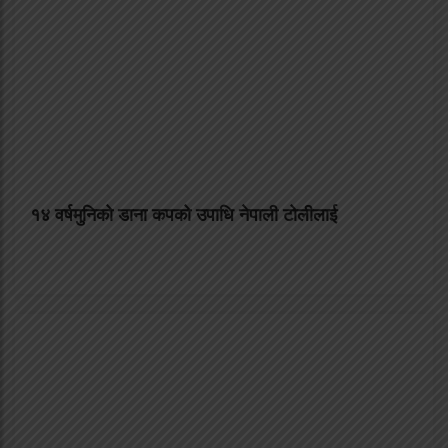
१४ वर्षमुनिको डाना कपको उपाधि नेपाली टोलीलाई