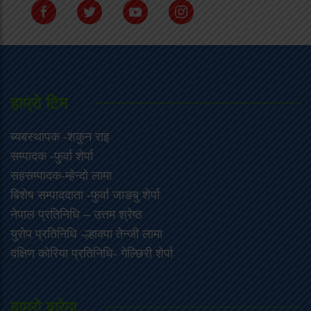
हाम्राे टिम
ब्यबस्थापक -शकुन राइ
सम्पादक -फुर्वा शेर्पा
सहसम्पादक-म्हेन्दो लामा
‍बिशेष सम्पाददाता -फुर्वा जा‌ङबु शेर्पा
नेपाल प्रतिनिधि – उत्तम श्रेष्ठ
युरोप प्रतिनिधि -ल्हाक्पा तेन्जी लामा
दक्षिण कोरिया प्रतिनिधि- गेल्छिरी शेर्पा
हाम्रो बारेमा