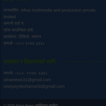
प्रस्तावित Afnai multimedia and production private
limited
कम्पनी दर्ता नं.
प्रेस काउन्सिल दर्ता:
कार्यालय: टोकियो ,जापान
सम्पर्क :-०८० ९०४७ ३३४८
समाचार र बिज्ञापनको लागि
सम्पर्क :-०८०- ९०४७- ३३४८
afnainews31@gmail.com
sherpayokohama56@gmail.com
© 2026 Afnai News सर्वाधिकार सुरक्षित