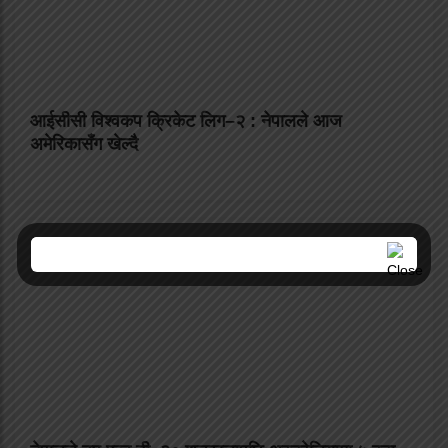
आईसीसी विश्वकप क्रिकेट लिग–२ : नेपालले आज
अमेरिकासँग खेल्दै