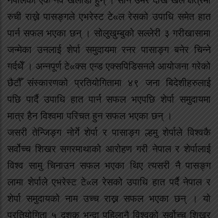
नेपालको एक नव खेलाडी हुन् । सानै उमेर देखि खेल क्षेत्रमा
रुची राख्ने पासङ्गले एभरेस्ट टे«ल रेसको उपाधि समेत हात
पार्न सफल भएका छन् । सोलुखुम्बुको सल्लेरी ३ गरीखासामा
जन्मेका उनलाई शेर्पा समुदायमा रनर पासाङ्ग बनेर चिन्ने
गर्दथेँ । अन्नपूर्ण टे«क्स एन्ड एक्सपिडिसनले आयोजना गरेको
छैटौँ संस्कारणको प्रतियोगितामा ४९ जना बिदेशीहरुलाई
पछि पार्दै उपाधि हात पार्न सफल भएपछि शेर्पा समुदायमा
मात्र हैन विश्वमा परिचत हुन सफल भएका छन् ।
जसरी तेन्जिङ्ग नोर्गे शेर्पा र पासाङ्ग ल्हमु शेर्पाले विश्वकै
सर्वोच्च शिखर सगरमाथाको आरोहण गरी नेपाल र शेर्पालाई
विश्व सामु चिनाउन सफल भएका थिए त्यसरी नै पासङ्ग
लामा शेर्पाले एभरेस्ट टे«ल रेसको उपाधि हात पर्दै नेपाल र
शेर्पा समुदायको नाम उच्च राख्न सफल भएका छन् । यो
प्रतियोगिता ५ दशक भन्दा पहिलानै विश्वको सर्वोच्च शिखर