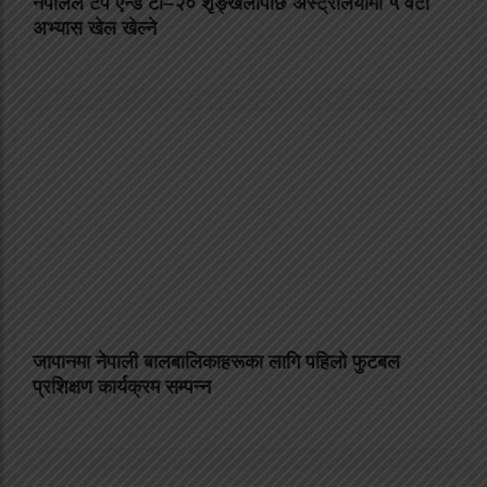
नेपालले टप एन्ड टी–२० शृङ्खलापछि अस्ट्रेलियामा ५ वटा
अभ्यास खेल खेल्ने
जापानमा नेपाली बालबालिकाहरूका लागि पहिलो फुटबल
प्रशिक्षण कार्यक्रम सम्पन्न