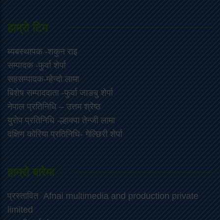
हाम्राे टिम
ब्यबस्थापक -शकुन राइ
सम्पादक -फुर्वा शेर्पा
सहसम्पादक-म्हेन्दो लामा
‍बिशेष सम्पाददाता -फुर्वा जा‌ङबु शेर्पा
नेपाल प्रतिनिधि – उत्तम श्रेष्ठ
युरोप प्रतिनिधि -ल्हाक्पा तेन्जी लामा
दक्षिण कोरिया प्रतिनिधि- गेल्छिरी शेर्पा
हाम्रो बारेमा
प्रस्तावित Afnai multimedia and production private
limited