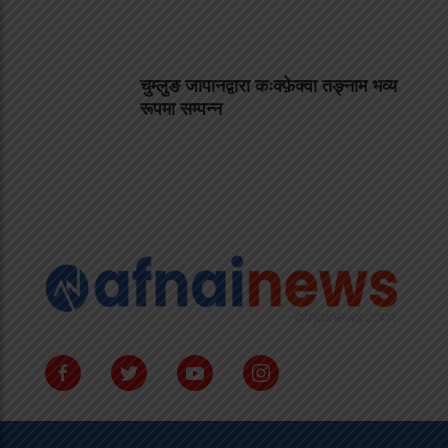
चुम्लुङ जापानद्वारा कःक्फ़ेक्वा तङ्नाम भव्य
रूपमा सम्पन्न