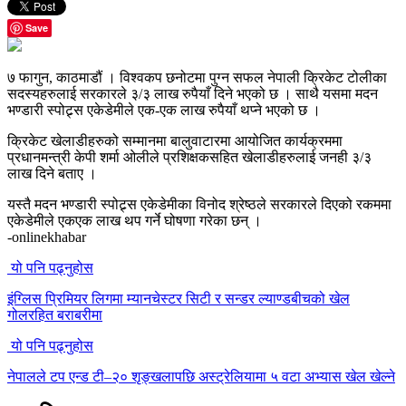
Save
७ फागुन, काठमाडौं । विश्वकप छनोटमा पुग्न सफल नेपाली क्रिकेट टोलीका
सदस्यहरुलाई सरकारले ३/३ लाख रुपैयाँ दिने भएको छ । साथै यसमा मदन
भण्डारी स्पोट्र्स एकेडेमीले एक-एक लाख रुपैयाँ थप्ने भएको छ ।
क्रिकेट खेलाडीहरुको सम्मानमा बालुवाटारमा आयोजित कार्यक्रममा
प्रधानमन्त्री केपी शर्मा ओलीले प्रशिक्षकसहित खेलाडीहरुलाई जनही ३/३
लाख दिने बताए ।
यस्तै मदन भण्डारी स्पोट्र्स एकेडेमीका विनोद श्रेष्ठले सरकारले दिएको रकममा
एकेडेमीले एकएक लाख थप गर्ने घोषणा गरेका छन् ।
-onlinekhabar
यो पनि पढ्नुहोस
इंग्लिस प्रिमियर लिगमा म्यानचेस्टर सिटी र सन्डर ल्याण्डबीचको खेल
गोलरहित बराबरीमा
यो पनि पढ्नुहोस
नेपालले टप एन्ड टी–२० शृङ्खलापछि अस्ट्रेलियामा ५ वटा अभ्यास खेल खेल्ने