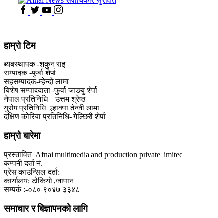
हाम्राे टिम
ब्यबस्थापक -शकुन राइ
सम्पादक -फुर्वा शेर्पा
सहसम्पादक-म्हेन्दो लामा
‍बिशेष सम्पाददाता -फुर्वा जा‌ङबु शेर्पा
नेपाल प्रतिनिधि – उत्तम श्रेष्ठ
युरोप प्रतिनिधि -ल्हाक्पा तेन्जी लामा
दक्षिण कोरिया प्रतिनिधि- गेल्छिरी शेर्पा
हाम्रो बारेमा
प्रस्तावित Afnai multimedia and production private limited
कम्पनी दर्ता नं.
प्रेस काउन्सिल दर्ता:
कार्यालय: टोकियो ,जापान
सम्पर्क :-०८० ९०४७ ३३४८
समाचार र बिज्ञापनको लागि