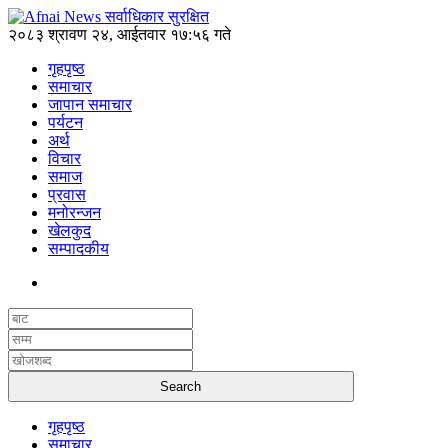
२०८३ श्रावण २४, आईतवार १७:५६ गते
गृहपृष्ठ
समाचार
जापान समाचार
पर्यटन
अर्थ
विचार
समाज
प्रवास
मनोरन्जन
खेलकुद
सम्पादकीय
गृहपृष्ठ
समाचार