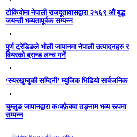
टोकियोमा नेपाली राजदूतावासद्वारा २५६९ औं बुद्ध
जयन्ती भव्यतापूर्वक सम्पन्न
पुर्ण ट्रेडिङले भोली जापानमा नेपाली उत्पादनहरु र
बियरको ब्रान्ड लन्च गर्ने
‘स्यरखुम्बुकी सम्दिनी’ म्युजिक भिडियो सार्वजनिक
चुम्लुङ जापानद्वारा कःक्फ़ेक्वा तङ्नाम भव्य रूपमा
सम्पन्न