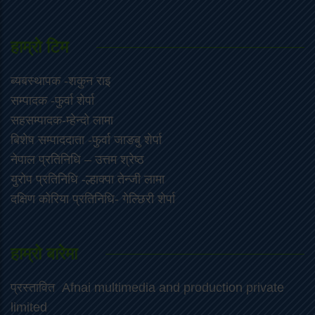
हाम्राे टिम
ब्यबस्थापक -शकुन राइ
सम्पादक -फुर्वा शेर्पा
सहसम्पादक-म्हेन्दो लामा
‍बिशेष सम्पाददाता -फुर्वा जा‌ङबु शेर्पा
नेपाल प्रतिनिधि – उत्तम श्रेष्ठ
युरोप प्रतिनिधि -ल्हाक्पा तेन्जी लामा
दक्षिण कोरिया प्रतिनिधि- गेल्छिरी शेर्पा
हाम्रो बारेमा
प्रस्तावित Afnai multimedia and production private
limited