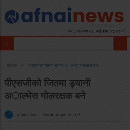
२०८३ श्रावण २४, आईतवार १९:४३ गते
होमपेज
पीएसजीको जितमा ड्यानी अाल्भेस गोलरक्षक बने
पीएसजीको जितमा ड्यानी
अाल्भेस गोलरक्षक बने
afnai news
२०७४ माघ २४, बुधबार ०९:५१ गते