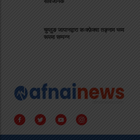
सार्वजनिक
चुम्लुङ जापानद्वारा कःक्फ़ेक्वा तङ्नाम भव्य
रूपमा सम्पन्न