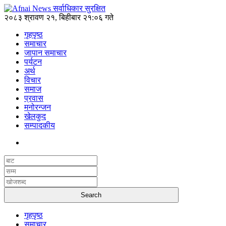
२०८३ श्रावण २१, बिहीबार २१:०६ गते
गृहपृष्ठ
समाचार
जापान समाचार
पर्यटन
अर्थ
विचार
समाज
प्रवास
मनोरन्जन
खेलकुद
सम्पादकीय
गृहपृष्ठ
समाचार