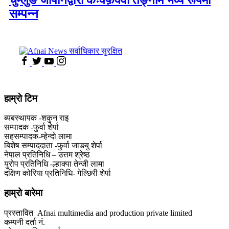
चुम्लुङ जापानद्वारा कःक्फ़ेक्वा तङ्नाम भव्य रूपमा
सम्पन्न
हाम्राे टिम
ब्यबस्थापक -शकुन राइ
सम्पादक -फुर्वा शेर्पा
सहसम्पादक-म्हेन्दो लामा
‍बिशेष सम्पाददाता -फुर्वा जा‌ङबु शेर्पा
नेपाल प्रतिनिधि – उत्तम श्रेष्ठ
युरोप प्रतिनिधि -ल्हाक्पा तेन्जी लामा
दक्षिण कोरिया प्रतिनिधि- गेल्छिरी शेर्पा
हाम्रो बारेमा
प्रस्तावित Afnai multimedia and production private limited
कम्पनी दर्ता नं.