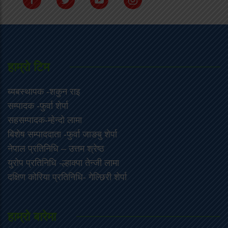
हाम्राे टिम
ब्यबस्थापक -शकुन राइ
सम्पादक -फुर्वा शेर्पा
सहसम्पादक-म्हेन्दो लामा
‍बिशेष सम्पाददाता -फुर्वा जा‌ङबु शेर्पा
नेपाल प्रतिनिधि – उत्तम श्रेष्ठ
युरोप प्रतिनिधि -ल्हाक्पा तेन्जी लामा
दक्षिण कोरिया प्रतिनिधि- गेल्छिरी शेर्पा
हाम्रो बारेमा