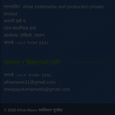
प्रस्तावित Afnai multimedia and production private
limited
कम्पनी दर्ता नं.
प्रेस काउन्सिल दर्ता:
कार्यालय: टोकियो ,जापान
सम्पर्क :-०८० ९०४७ ३३४८
समाचार र बिज्ञापनको लागि
सम्पर्क :-०८०- ९०४७- ३३४८
afnainews31@gmail.com
sherpayokohama56@gmail.com
© 2026 Afnai News सर्वाधिकार सुरक्षित