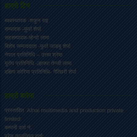
हाम्राे टिम
ब्यबस्थापक -शकुन राइ
सम्पादक -फुर्वा शेर्पा
सहसम्पादक-म्हेन्दो लामा
‍बिशेष सम्पाददाता -फुर्वा जा‌ङबु शेर्पा
नेपाल प्रतिनिधि – उत्तम श्रेष्ठ
युरोप प्रतिनिधि -ल्हाक्पा तेन्जी लामा
दक्षिण कोरिया प्रतिनिधि- गेल्छिरी शेर्पा
हाम्रो बारेमा
प्रस्तावित Afnai multimedia and production private
limited
कम्पनी दर्ता नं.
प्रेस काउन्सिल दर्ता: