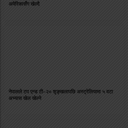
अमेरिकासँग खेल्दै
नेपालले टप एन्ड टी–२० शृङ्खलापछि अस्ट्रेलियामा ५ वटा
अभ्यास खेल खेल्ने