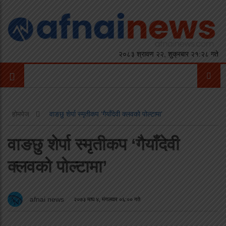
२०८३ श्रावण २२, शुक्रबार २१:२८ गते
होमपेज
वाङछु शेर्पा स्मृतीकप ‘गैयाँदेवी क्लवको पोल्टामा’
वाङछु शेर्पा स्मृतीकप ‘गैयाँदेवी
क्लवको पोल्टामा’
afnai news
२०७३ माघ ४, मंगलवार ०६:०० गते