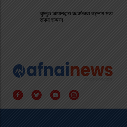
चुम्लुङ जापानद्वारा कःक्फ़ेक्वा तङ्नाम भव्य
रूपमा सम्पन्न