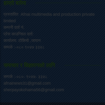
हाम्रो बारेमा
प्रस्तावित Afnai multimedia and production private
limited
कम्पनी दर्ता नं.
प्रेस काउन्सिल दर्ता:
कार्यालय: टोकियो ,जापान
सम्पर्क :-०८० ९०४७ ३३४८
समाचार र बिज्ञापनको लागि
सम्पर्क :-०८०- ९०४७- ३३४८
afnainews31@gmail.com
sherpayokohama56@gmail.com