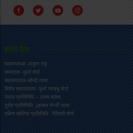
हाम्राे टिम
ब्यबस्थापक -शकुन राइ
सम्पादक -फुर्वा शेर्पा
सहसम्पादक-म्हेन्दो लामा
‍बिशेष सम्पाददाता -फुर्वा जा‌ङबु शेर्पा
नेपाल प्रतिनिधि – उत्तम श्रेष्ठ
युरोप प्रतिनिधि -ल्हाक्पा तेन्जी लामा
दक्षिण कोरिया प्रतिनिधि- गेल्छिरी शेर्पा