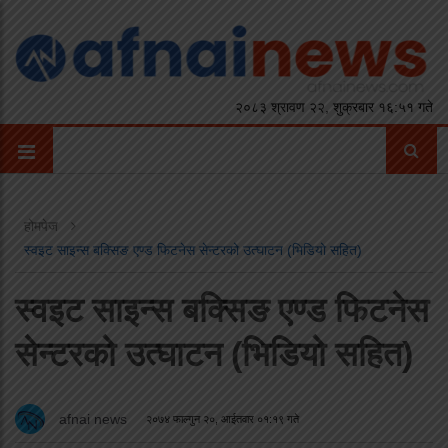
२०८३ श्रावण २२, शुक्रबार १६:५१ गते
होमपेज
स्वइट साइन्स बक्सिङ एण्ड फिटनेस सेन्टरको उत्घाटन (भिडियो सहित)
स्वइट साइन्स बक्सिङ एण्ड फिटनेस
सेन्टरको उत्घाटन (भिडियो सहित)
afnai news
२०७४ फाल्गुन २०, आईतवार ०१:१९ गते