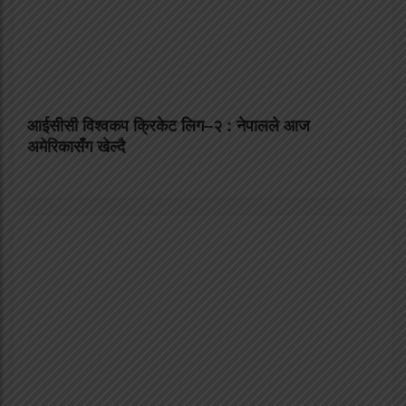
आईसीसी विश्वकप क्रिकेट लिग–२ : नेपालले आज
अमेरिकासँग खेल्दै