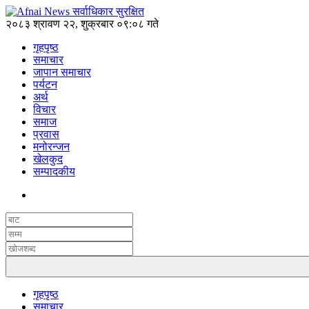
२०८३ श्रावण २२, शुक्रबार ०९:०८ गते
गृहपृष्ठ
समाचार
जापान समाचार
पर्यटन
अर्थ
विचार
समाज
प्रवास
मनोरन्जन
खेलकुद
सम्पादकीय
गृहपृष्ठ
समाचार