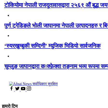
टोकियोमा नेपाली राजदूतावासद्वारा २५६९ औं बुद्ध जयन्
पुर्ण ट्रेडिङले भोली जापानमा नेपाली उत्पादनहरु र बिय
‘स्यरखुम्बुकी सम्दिनी’ म्युजिक भिडियो सार्वजनिक
चुम्लुङ जापानद्वारा कःक्फ़ेक्वा तङ्नाम भव्य रूपमा सम्
हाम्राे टिम