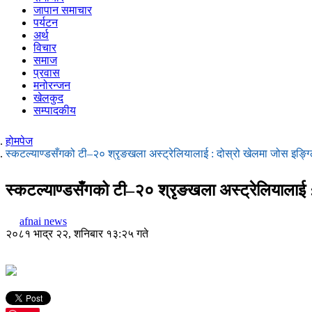
जापान समाचार
पर्यटन
अर्थ
विचार
समाज
प्रवास
मनोरन्जन
खेलकुद
सम्पादकीय
होमपेज
स्कटल्याण्डसँगको टी–२० श्रृङखला अस्ट्रेलियालाई : दोस्रो खेलमा जोस इङ्ग
स्कटल्याण्डसँगको टी–२० श्रृङखला अस्ट्रेलियालाई 
afnai news
२०८१ भाद्र २२, शनिबार १३:२५ गते