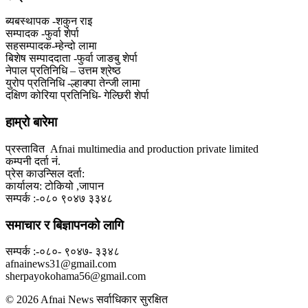
ब्यबस्थापक -शकुन राइ
सम्पादक -फुर्वा शेर्पा
सहसम्पादक-म्हेन्दो लामा
‍बिशेष सम्पाददाता -फुर्वा जा‌ङबु शेर्पा
नेपाल प्रतिनिधि – उत्तम श्रेष्ठ
युरोप प्रतिनिधि -ल्हाक्पा तेन्जी लामा
दक्षिण कोरिया प्रतिनिधि- गेल्छिरी शेर्पा
हाम्रो बारेमा
प्रस्तावित Afnai multimedia and production private limited
कम्पनी दर्ता नं.
प्रेस काउन्सिल दर्ता:
कार्यालय: टोकियो ,जापान
सम्पर्क :-०८० ९०४७ ३३४८
समाचार र बिज्ञापनको लागि
सम्पर्क :-०८०- ९०४७- ३३४८
afnainews31@gmail.com
sherpayokohama56@gmail.com
© 2026 Afnai News सर्वाधिकार सुरक्षित