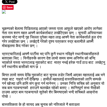
Save
भूकम्पको बेलामा पिडितलाइ आएको जस्ता पाता आफुले खाएको आरोप लागेका
नेता राम शरण महत आफ्नै कार्यकर्ताबाट लखेटिएका छन् । चुनावी अभियानका
क्रममा भोट माग्दै गृह जिल्ला पुगेका महत लाइ आफ्नै नेता कार्यकर्ताले हुल दंगा
गरेर लखेटेका छन् । लखेट्दै गरेको दृश्य पत्रकार रुद्र बलामीले आफ्नै
मोबाइलमा कैद गरेका छन् ।
भ्रस्टचारिलाई आफ्नै पार्टीमा भए पनि कुनै स्थान नदिइने स्थानीयबासीहरुले
बताएका थिए । यिनीहरुकै कारण देश लामो समय सम्म अनिर्णय को बन्दि
भएकोले यस्ता भ्रस्टलाइ नुवाकोट बाट मात्र नभई हरेक गाउँ ठाउ बाट लखेट्नु
पर्ने स्थानीय बासीको माग छ ।
बिगत लामो समय देखि नुवाकोट बाट चुनाब लडेर जित्दै आएका महतलाई अब भने
त्यहा बाट गाह्रो पर्ने देखिन्छ । हामीले महतलाई वास्तविकताको लागि सम्पर्क
गर्न खोज्दा उनि हामि संग कुरा गर्न मानेनन् । उनका निजि सचिब को अनुसार यो
सब बाम गठबन्दनको हराउने चलखेल रहेको बताए । शान्तिपूर्ण सभा भैरहेको
ठाउमा आएर बाम गठबन्दनले सुतेको शेर बिम्त्याएको भन्दै सचिबले आक्रोस
पोखे ।
बास्तविकता के हो सायद अब चुनाब को नतिजाले नै बताउला