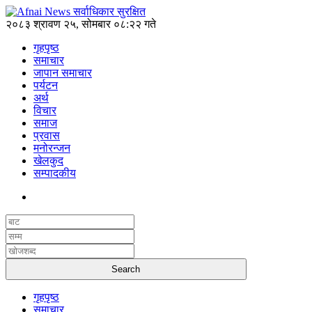
२०८३ श्रावण २५, सोमबार ०८:२२ गते
गृहपृष्ठ
समाचार
जापान समाचार
पर्यटन
अर्थ
विचार
समाज
प्रवास
मनोरन्जन
खेलकुद
सम्पादकीय
गृहपृष्ठ
समाचार