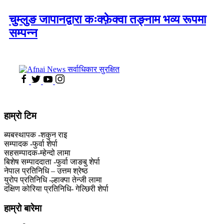
चुम्लुङ जापानद्वारा कःक्फ़ेक्वा तङ्नाम भव्य रूपमा
सम्पन्न
हाम्राे टिम
ब्यबस्थापक -शकुन राइ
सम्पादक -फुर्वा शेर्पा
सहसम्पादक-म्हेन्दो लामा
‍बिशेष सम्पाददाता -फुर्वा जा‌ङबु शेर्पा
नेपाल प्रतिनिधि – उत्तम श्रेष्ठ
युरोप प्रतिनिधि -ल्हाक्पा तेन्जी लामा
दक्षिण कोरिया प्रतिनिधि- गेल्छिरी शेर्पा
हाम्रो बारेमा