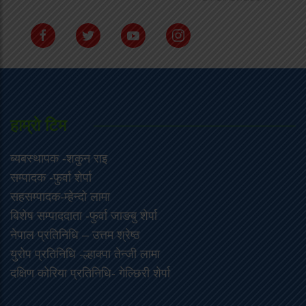
हाम्राे टिम
ब्यबस्थापक -शकुन राइ
सम्पादक -फुर्वा शेर्पा
सहसम्पादक-म्हेन्दो लामा
‍बिशेष सम्पाददाता -फुर्वा जा‌ङबु शेर्पा
नेपाल प्रतिनिधि – उत्तम श्रेष्ठ
युरोप प्रतिनिधि -ल्हाक्पा तेन्जी लामा
दक्षिण कोरिया प्रतिनिधि- गेल्छिरी शेर्पा