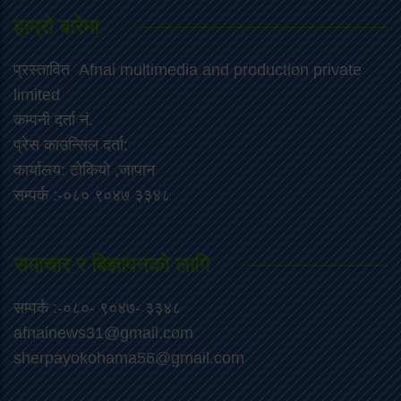
हाम्रो बारेमा
प्रस्तावित Afnai multimedia and production private
limited
कम्पनी दर्ता नं.
प्रेस काउन्सिल दर्ता:
कार्यालय: टोकियो ,जापान
सम्पर्क :-०८० ९०४७ ३३४८
समाचार र बिज्ञापनको लागि
सम्पर्क :-०८०- ९०४७- ३३४८
afnainews31@gmail.com
sherpayokohama56@gmail.com