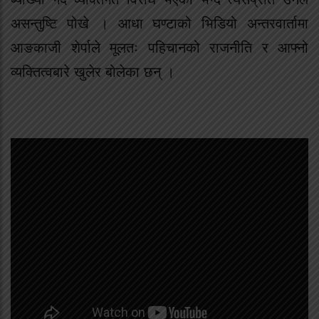
असन्तुष्टि पोखे । आधा घण्टाको भिडियो अन्तरवार्तामा
आङकाजी शेर्पाले मूलतः पहिचानको राजनीति र आफ्नो
व्यक्तित्वबारे खुलेर बोलेका छन् ।