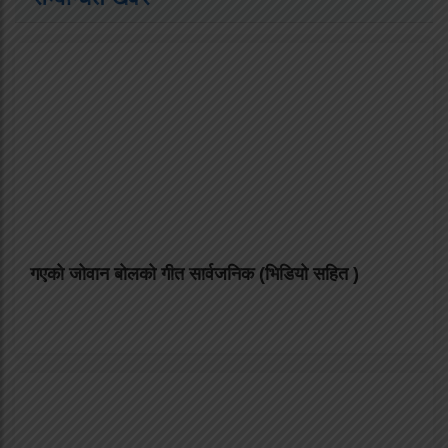
गएको जोवान बोलको गीत सार्वजनिक (भिडियो सहित )