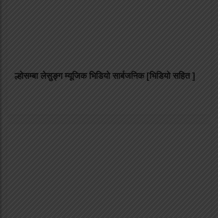
ल्होसम्बा लेसुङ्ग म्यूजिक भिडियो सार्बजनिक [भिडियो सहित ]