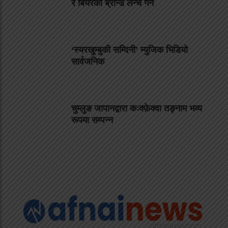
र बियरको ब्रान्ड लन्च गर्ने
‘स्यरखुम्बुकी सम्दिनी’ म्युजिक भिडियो
सार्वजनिक
चुम्लुङ जापानद्वारा कःक्फ़ेक्वा तङ्नाम भव्य
रूपमा सम्पन्न