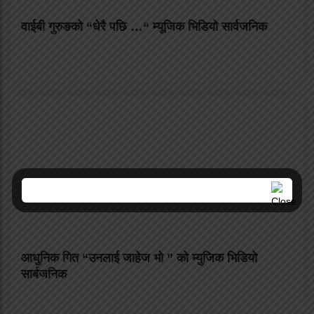
वाईबी गुरुङको “धेरै पछि …“ म्यूजिक भिडियो सार्वजनिक
आधुनिक गित “उनलाई जाहेज भो ” को म्युजिक भिडियो
सार्बजनिक