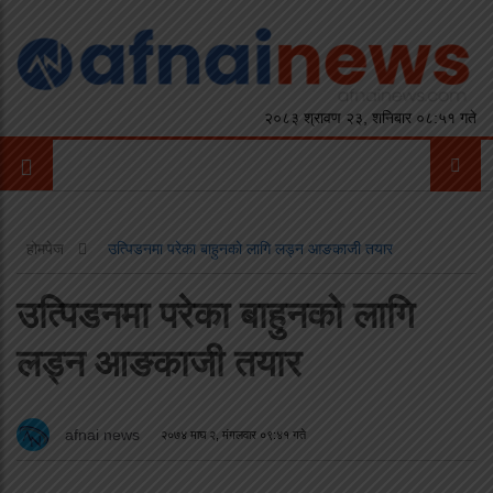
२०८३ श्रावण २३, शनिबार ०८:५१ गते
होमपेज
उत्पिडनमा परेका बाहुनको लागि लड्न आङकाजी तयार
उत्पिडनमा परेका बाहुनको लागि
लड्न आङकाजी तयार
afnai news
२०७४ माघ २, मंगलवार ०९:४१ गते