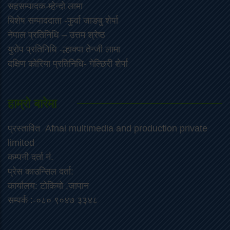
सहसम्पादक-म्हेन्दो लामा
‍बिशेष सम्पाददाता -फुर्वा जा‌ङबु शेर्पा
नेपाल प्रतिनिधि – उत्तम श्रेष्ठ
युरोप प्रतिनिधि -ल्हाक्पा तेन्जी लामा
दक्षिण कोरिया प्रतिनिधि- गेल्छिरी शेर्पा
हाम्रो बारेमा
प्रस्तावित Afnai multimedia and production private
limited
कम्पनी दर्ता नं.
प्रेस काउन्सिल दर्ता:
कार्यालय: टोकियो ,जापान
सम्पर्क :-०८० ९०४७ ३३४८