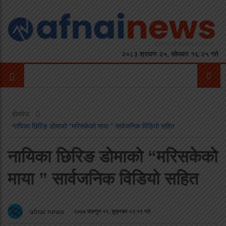
२०८३ श्रावण २५, सोमबार १६:२५ गते
होमपेज
नायिका छिरिङ डाेमाकाे “मरिसकेकाे माया ” सार्वजनिक विडियो सहित
नायिका छिरिङ डाेमाकाे “मरिसकेकाे
माया ” सार्वजनिक विडियो सहित
afnai news
२०७४ फाल्गुन ११, शुक्रबार ०९:१९ गते