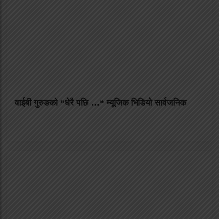
वाईबी गुरुङको “धेरै पछि …“ म्यूजिक भिडियो सार्वजनिक