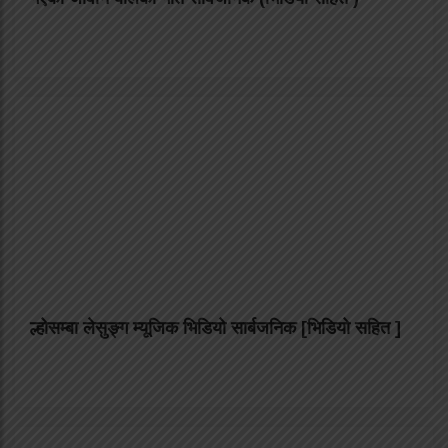
ल्होसम्बा लेसुङ्ग म्यूजिक भिडियो सार्बजनिक [भिडियो सहित ]