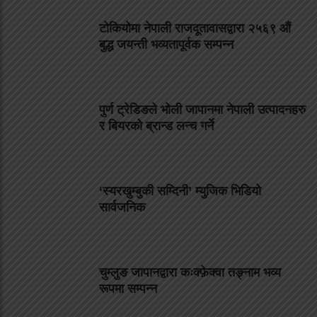
टोकियोमा नेपाली राजदूतावासद्वारा २५६९ औं
बुद्ध जयन्ती भव्यतापूर्वक सम्पन्न
पुर्ण ट्रेडिङले भोली जापानमा नेपाली उत्पादनहरु
र बियरको ब्रान्ड लन्च गर्ने
‘स्यरखुम्बुकी सम्दिनी’ म्युजिक भिडियो
सार्वजनिक
चुम्लुङ जापानद्वारा कःक्फ़ेक्वा तङ्नाम भव्य
रूपमा सम्पन्न