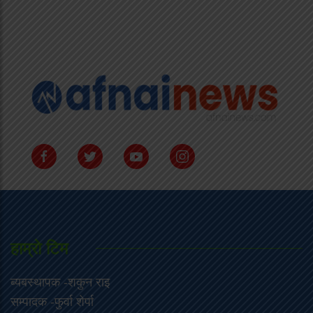
हाम्राे टिम
ब्यबस्थापक -शकुन राइ
सम्पादक -फुर्वा शेर्पा