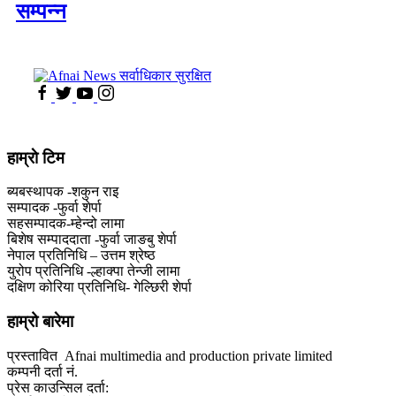
सम्पन्न
हाम्राे टिम
ब्यबस्थापक -शकुन राइ
सम्पादक -फुर्वा शेर्पा
सहसम्पादक-म्हेन्दो लामा
‍बिशेष सम्पाददाता -फुर्वा जा‌ङबु शेर्पा
नेपाल प्रतिनिधि – उत्तम श्रेष्ठ
युरोप प्रतिनिधि -ल्हाक्पा तेन्जी लामा
दक्षिण कोरिया प्रतिनिधि- गेल्छिरी शेर्पा
हाम्रो बारेमा
प्रस्तावित Afnai multimedia and production private limited
कम्पनी दर्ता नं.
प्रेस काउन्सिल दर्ता: