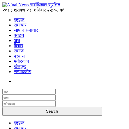
२०८३ श्रावण २३, शनिबार २२:०८ गते
गृहपृष्ठ
समाचार
जापान समाचार
पर्यटन
अर्थ
विचार
समाज
प्रवास
मनोरन्जन
खेलकुद
सम्पादकीय
गृहपृष्ठ
समाचार