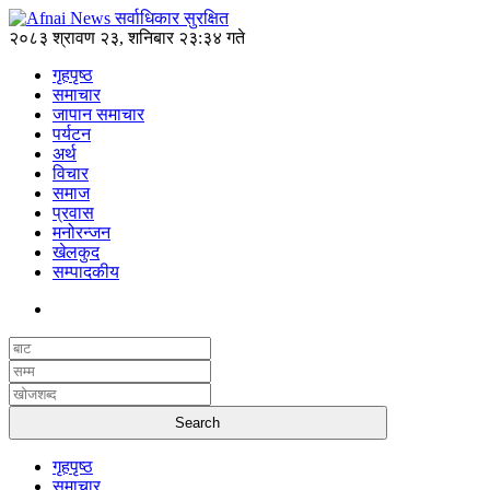
२०८३ श्रावण २३, शनिबार २३:३४ गते
गृहपृष्ठ
समाचार
जापान समाचार
पर्यटन
अर्थ
विचार
समाज
प्रवास
मनोरन्जन
खेलकुद
सम्पादकीय
गृहपृष्ठ
समाचार