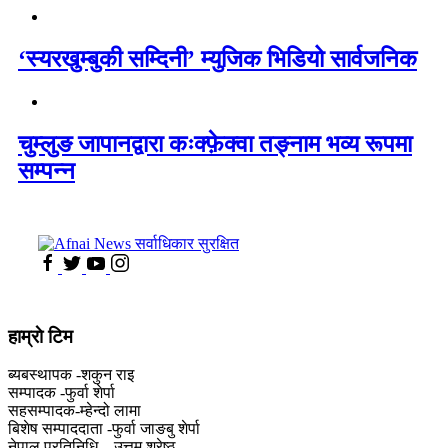
‘स्यरखुम्बुकी सम्दिनी’ म्युजिक भिडियो सार्वजनिक
चुम्लुङ जापानद्वारा कःक्फ़ेक्वा तङ्नाम भव्य रूपमा
सम्पन्न
हाम्राे टिम
ब्यबस्थापक -शकुन राइ
सम्पादक -फुर्वा शेर्पा
सहसम्पादक-म्हेन्दो लामा
‍बिशेष सम्पाददाता -फुर्वा जा‌ङबु शेर्पा
नेपाल प्रतिनिधि – उत्तम श्रेष्ठ