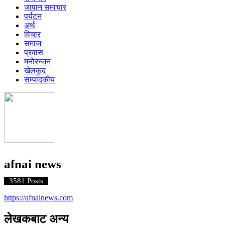
जापान समाचार
पर्यटन
अर्थ
विचार
समाज
प्रवास
मनोरन्जन
खेलकुद
सम्पादकीय
afnai news
3581 Posts
https://afnainews.com
लेखकबाट अन्य