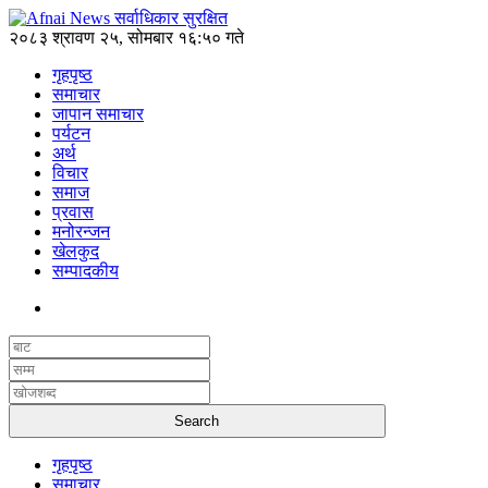
२०८३ श्रावण २५, सोमबार १६:५० गते
गृहपृष्ठ
समाचार
जापान समाचार
पर्यटन
अर्थ
विचार
समाज
प्रवास
मनोरन्जन
खेलकुद
सम्पादकीय
गृहपृष्ठ
समाचार