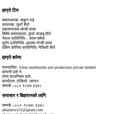
हाम्राे टिम
ब्यबस्थापक -शकुन राइ
सम्पादक -फुर्वा शेर्पा
सहसम्पादक-म्हेन्दो लामा
‍बिशेष सम्पाददाता -फुर्वा जा‌ङबु शेर्पा
नेपाल प्रतिनिधि – उत्तम श्रेष्ठ
युरोप प्रतिनिधि -ल्हाक्पा तेन्जी लामा
दक्षिण कोरिया प्रतिनिधि- गेल्छिरी शेर्पा
हाम्रो बारेमा
प्रस्तावित Afnai multimedia and production private limited
कम्पनी दर्ता नं.
प्रेस काउन्सिल दर्ता:
कार्यालय: टोकियो ,जापान
सम्पर्क :-०८० ९०४७ ३३४८
समाचार र बिज्ञापनको लागि
सम्पर्क :-०८०- ९०४७- ३३४८
afnainews31@gmail.com