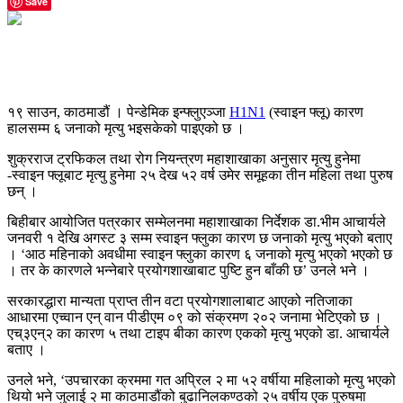
Save
१९ साउन, काठमाडौं । पेन्डेमिक इन्फ्लुएञ्जा
H1N1
(स्वाइन फ्लू) कारण
हालसम्म ६ जनाको मृत्यु भइसकेको पाइएको छ ।
शुक्रराज ट्रफिकल तथा रोग नियन्त्रण महाशाखाका अनुसार मृत्यु हुनेमा
-स्वाइन फ्लूबाट मृत्यु हुनेमा २५ देख ५२ वर्ष उमेर समूहका तीन महिला तथा पुरुष
छन् ।
बिहीबार आयोजित पत्रकार सम्मेलनमा महाशाखाका निर्देशक डा.भीम आचार्यले
जनवरी १ देखि अगस्ट ३ सम्म स्वाइन फ्लुका कारण छ जनाको मृत्यु भएको बताए
। ‘आठ महिनाको अवधीमा स्वाइन फ्लुका कारण ६ जनाको मृत्यु भएको भएको छ
। तर के कारणले भन्नेबारे प्रयोगशाखाबाट पुष्टि हुन बाँकी छ’ उनले भने ।
सरकारद्धारा मान्यता प्राप्त तीन वटा प्रयोगशालाबाट आएको नतिजाका
आधारमा एच्वान एन् वान पीडीएम ०९ को संक्रमण २०२ जनामा भेटिएको छ ।
एच्३एन्२ का कारण ५ तथा टाइप बीका कारण एकको मृत्यु भएको डा. आचार्यले
बताए ।
उनले भने, ‘उपचारका क्रममा गत अपि्रल २ मा ५२ वर्षीया महिलाको मृत्यु भएको
थियो भने जुलाई २ मा काठमाडौंको बुढानिलकण्ठको २५ वर्षीय एक पुरुषमा