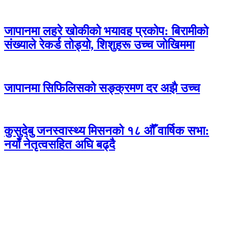
जापानमा लहरे खोकीको भयावह प्रकोप: बिरामीको
संख्याले रेकर्ड तोड्यो, शिशुहरू उच्च जोखिममा
जापानमा सिफिलिसको सङ्क्रमण दर अझै उच्च
कुसुदेबु जनस्वास्थ्य मिसनको १८ औँ वार्षिक सभा:
नयाँ नेतृत्वसहित अघि बढ्दै