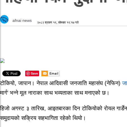
afnai news
२०८२ श्रावण १९, सोमबार १९:१७ गते
Save
टोकियो, जापान। नेपाल आदिवासी जनजाति महासंघ (नेफिन)
ज
मार्ग’ भन्ने मूल नाराका साथ भव्यताका साथ मनाएको छ।
हिजो अगस्ट ३ तारिख, आइतबारका दिन टोकियोको रोयल गार्डेन रे
समुदायको सक्रिय सहभागिता रहेको थियो।