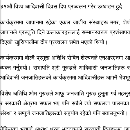
३१औं विश्व आदिवासी दिवस दिप प्रज्वलन गरेर उत्घाटन हुदै
कार्यक्रममा जापानमा रहेका एकल जातीय संस्थाहरू मगर, शेर
जापानले प्रस्तुति दिने कलाकारहरूलाई सम्मानस्वरूप प्रशंसाप
दिएको खुसियालीमा दीप प्रज्वलन समेत भएको थियो।
कार्यक्रममा बोल्दै प्रमुख अतिथि रोबिन शेरचनले एनआरएनमा आब
व्यक्त गर्नुभयो। सभापति श्री गुरुङले आदिवासी जनजातिहरू सबै
आदिवासी जनजातिहरूको कार्यक्रममा आदिवासीहरू आफ्नै भेषभूषामा
विशेष अतिथि ओम गुरुङले आफू जनजाति गुरुङ हुनुमा गर्व महसुस
र सरकारी क्षेत्रमा सफल भए पनि सबैले त्यो सफलता पाउनका ल
संस्था र सम्पूर्ण जनजातिहरूको सहयोग रहेको पनि बताउनुभयो।
नेफिनका भूतपूर्व अध्यक्ष ध्रुव भट्टचनले सुरुवाती दिनहरूम