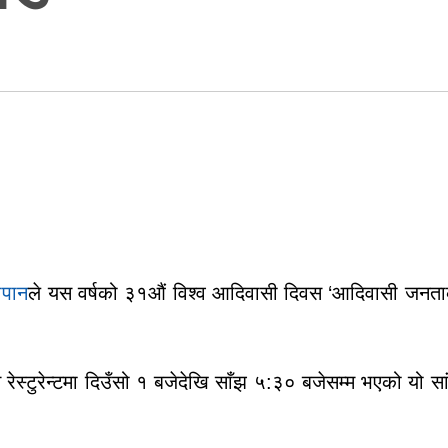
ापान
ले यस वर्षको ३१औं विश्व आदिवासी दिवस ‘आदिवासी जनताको
स्टुरेन्टमा दिउँसो १ बजेदेखि साँझ ५:३० बजेसम्म भएको यो सा