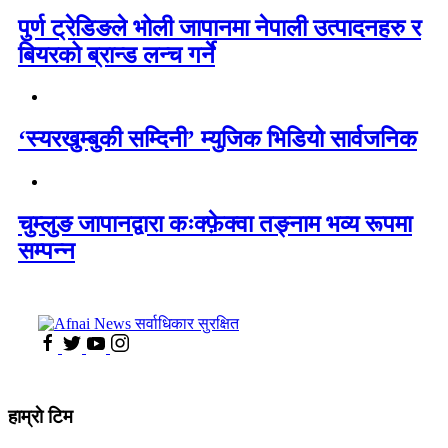
पुर्ण ट्रेडिङले भोली जापानमा नेपाली उत्पादनहरु र
बियरको ब्रान्ड लन्च गर्ने
‘स्यरखुम्बुकी सम्दिनी’ म्युजिक भिडियो सार्वजनिक
चुम्लुङ जापानद्वारा कःक्फ़ेक्वा तङ्नाम भव्य रूपमा
सम्पन्न
हाम्राे टिम