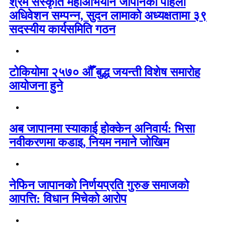
श्रम संस्कृति महाअभियान जापानको पहिलो
अधिवेशन सम्पन्न, सुदन लामाको अध्यक्षतामा ३९
सदस्यीय कार्यसमिति गठन
टोकियोमा २५७० औँ बुद्ध जयन्ती विशेष समारोह
आयोजना हुने
अब जापानमा स्याकाई होक्केन अनिवार्य: भिसा
नवीकरणमा कडाइ, नियम नमाने जोखिम
नेफिन जापानको निर्णयप्रति गुरुङ समाजको
आपत्ति: विधान मिचेको आरोप