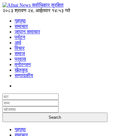
२०८३ श्रावण २४, आईतवार १४:५३ गते
गृहपृष्ठ
समाचार
जापान समाचार
पर्यटन
अर्थ
विचार
समाज
प्रवास
मनोरन्जन
खेलकुद
सम्पादकीय
गृहपृष्ठ
समाचार