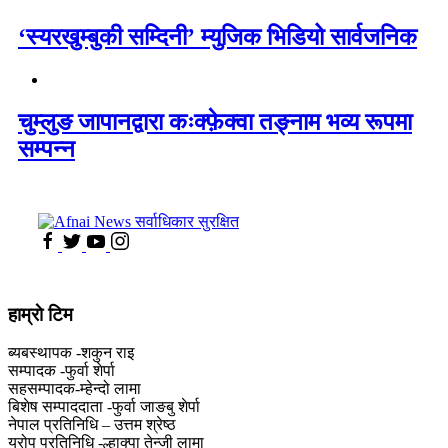
‘स्यरखुम्बुकी सम्दिनी’ म्युजिक भिडियो सार्वजनिक
चुम्लुङ जापानद्वारा कःक्फ़ेक्वा तङ्नाम भव्य रूपमा
सम्पन्न
हाम्राे टिम
ब्यबस्थापक -शकुन राइ
सम्पादक -फुर्वा शेर्पा
सहसम्पादक-म्हेन्दो लामा
‍बिशेष सम्पाददाता -फुर्वा जा‌ङबु शेर्पा
नेपाल प्रतिनिधि – उत्तम श्रेष्ठ
युरोप प्रतिनिधि -ल्हाक्पा तेन्जी लामा