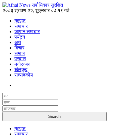
२०८३ श्रावण २२, शुक्रबार ०७:१९ गते
गृहपृष्ठ
समाचार
जापान समाचार
पर्यटन
अर्थ
विचार
समाज
प्रवास
मनोरन्जन
खेलकुद
सम्पादकीय
गृहपृष्ठ
समाचार