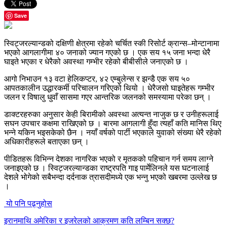
Save
स्विट्जरल्यान्डको दक्षिणी क्षेत्रमा रहेको चर्चित स्की रिसोर्ट क्रान्स–मोन्टानामा
भएको आगलागीमा ४० जनाको ज्यान गएको छ । एक सय १५ जना भन्दा धेरै
घाइते भएका र धेरैको अवस्था गम्भीर रहेको बीबीसीले जनाएको छ ।
आगो निभाउन १३ वटा हेलिकप्टर, ४२ एम्बुलेन्स र झन्डै एक सय ५०
आपतकालीन उद्धारकर्मी परिचालन गरिएको थियो । धेरैजसो घाइतेहरू गम्भीर
जलन र विषालु धुवाँ सासमा गएर आन्तरिक जलनको समस्यामा परेका छन् ।
डाक्टरहरुका अनुसार केही बिरामीको अवस्था अत्यन्त नाजुक छ र उनीहरूलाई
सघन उपचार कक्षमा राखिएको छ । बारमा आगलागी हुँदा त्यहाँ कति मानिस थिए
भन्ने यकिन भइसकेको छैन । नयाँ वर्षको पार्टी भएकाले युवाको संख्या धेरै रहेको
अधिकारीहरूले बताएका छन् ।
पीडितहरू विभिन्न देशका नागरिक भएको र मृतकको पहिचान गर्न समय लाग्ने
जनाइएको छ । स्विट्जरल्यान्डका राष्ट्रपति गाइ पार्मेलिनले यस घटनालाई
देशले भोगेको सबैभन्दा दर्दनाक त्रासदीमध्ये एक भन्नु भएको खबरमा उल्लेख छ
।
यो पनि पढ्नुहोस
इरानमाथि अमेरिका र इजरेलको आक्रमण कति लम्बिन सक्छ?