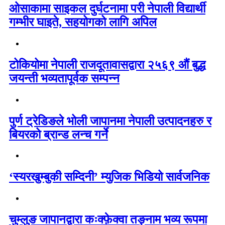
ओसाकामा साइकल दुर्घटनामा परी नेपाली विद्यार्थी
गम्भीर घाइते, सहयोगको लागि अपिल
टोकियोमा नेपाली राजदूतावासद्वारा २५६९ औं बुद्ध
जयन्ती भव्यतापूर्वक सम्पन्न
पुर्ण ट्रेडिङले भोली जापानमा नेपाली उत्पादनहरु र
बियरको ब्रान्ड लन्च गर्ने
‘स्यरखुम्बुकी सम्दिनी’ म्युजिक भिडियो सार्वजनिक
चुम्लुङ जापानद्वारा कःक्फ़ेक्वा तङ्नाम भव्य रूपमा