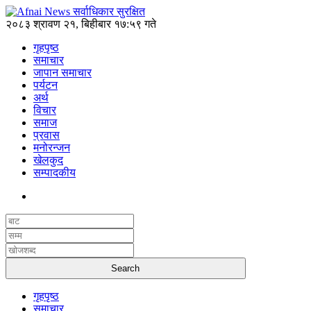
२०८३ श्रावण २१, बिहीबार १७:५९ गते
गृहपृष्ठ
समाचार
जापान समाचार
पर्यटन
अर्थ
विचार
समाज
प्रवास
मनोरन्जन
खेलकुद
सम्पादकीय
गृहपृष्ठ
समाचार