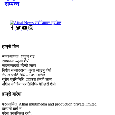
सम्पन्न
हाम्राे टिम
ब्यबस्थापक -शकुन राइ
सम्पादक -फुर्वा शेर्पा
सहसम्पादक-म्हेन्दो लामा
‍बिशेष सम्पाददाता -फुर्वा जा‌ङबु शेर्पा
नेपाल प्रतिनिधि – उत्तम श्रेष्ठ
युरोप प्रतिनिधि -ल्हाक्पा तेन्जी लामा
दक्षिण कोरिया प्रतिनिधि- गेल्छिरी शेर्पा
हाम्रो बारेमा
प्रस्तावित Afnai multimedia and production private limited
कम्पनी दर्ता नं.
प्रेस काउन्सिल दर्ता: