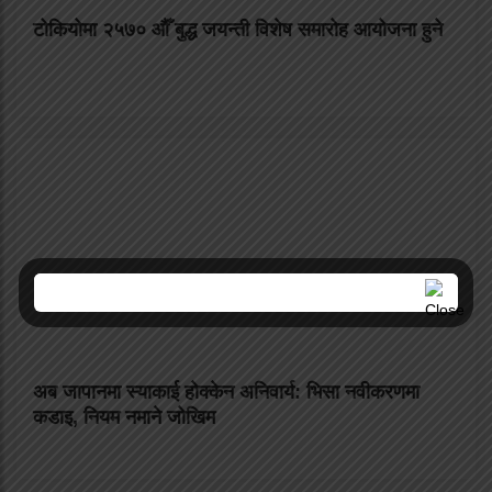
टोकियोमा २५७० औँ बुद्ध जयन्ती विशेष समारोह आयोजना हुने
अब जापानमा स्याकाई होक्केन अनिवार्य: भिसा नवीकरणमा
कडाइ, नियम नमाने जोखिम