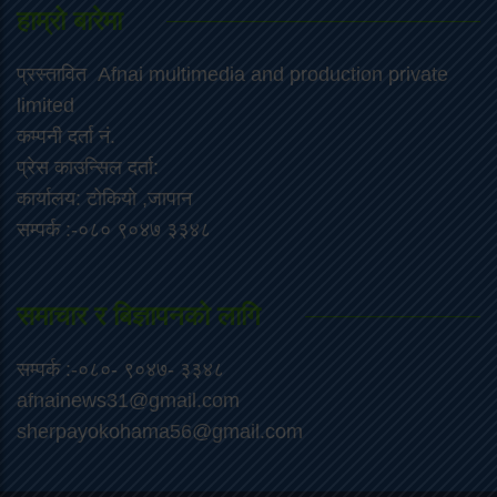
हाम्रो बारेमा
प्रस्तावित Afnai multimedia and production private
limited
कम्पनी दर्ता नं.
प्रेस काउन्सिल दर्ता:
कार्यालय: टोकियो ,जापान
सम्पर्क :-०८० ९०४७ ३३४८
समाचार र बिज्ञापनको लागि
सम्पर्क :-०८०- ९०४७- ३३४८
afnainews31@gmail.com
sherpayokohama56@gmail.com