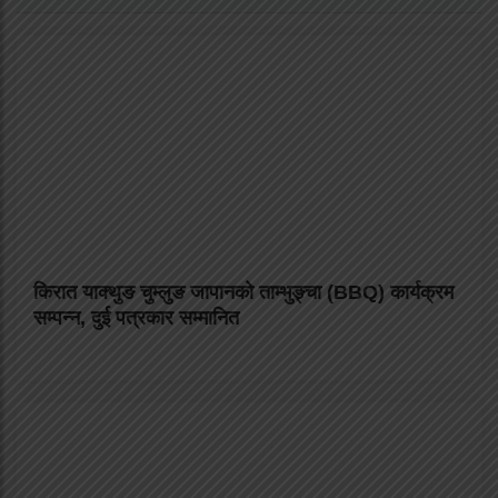
किरात याक्थुङ चुम्लुङ जापानको ताम्भुङ्चा (BBQ) कार्यक्रम
सम्पन्न, दुई पत्रकार सम्मानित