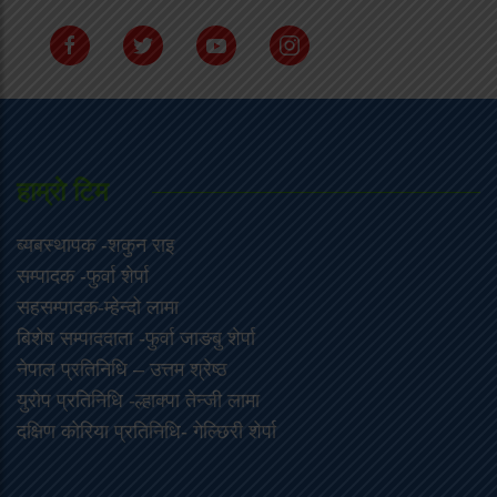
हाम्राे टिम
ब्यबस्थापक -शकुन राइ
सम्पादक -फुर्वा शेर्पा
सहसम्पादक-म्हेन्दो लामा
‍बिशेष सम्पाददाता -फुर्वा जा‌ङबु शेर्पा
नेपाल प्रतिनिधि – उत्तम श्रेष्ठ
युरोप प्रतिनिधि -ल्हाक्पा तेन्जी लामा
दक्षिण कोरिया प्रतिनिधि- गेल्छिरी शेर्पा